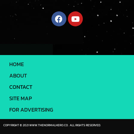
HOME
ABOUT
CONTACT
SITE MAP
FOR ADVERTISING
COPYRIGHT © 2021 WWW.THENORMALHERO.CO. ALL RIGHTS RESERVED.