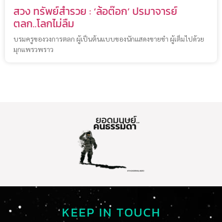
สวง ทรัพย์สำรวย : ‘ล้อต๊อก’ ปรมาจารย์
ตลก..โลกไม่ลืม
บรมครูของวงการตลก ผู้เป็นต้นแบบของนักแสดงขายขำ ผู้เต็มไปด้วย
มุกแพรวพราว
KEEP IN TOUCH