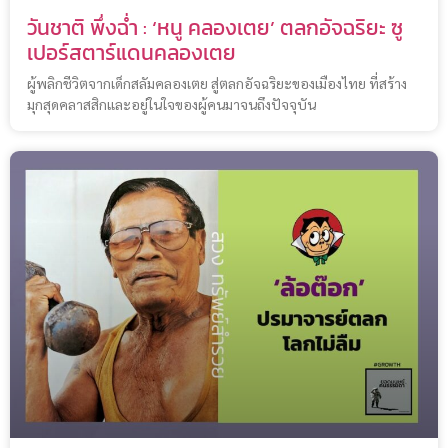
วันชาติ พึ่งฉ่ำ : ‘หนู คลองเตย’ ตลกอัจฉริยะ ซู
เปอร์สตาร์แดนคลองเตย
ผู้พลิกชีวิตจากเด็กสลัมคลองเตย สู่ตลกอัจฉริยะของเมืองไทย ที่สร้าง
มุกสุดคลาสสิกและอยู่ในใจของผู้คนมาจนถึงปัจจุบัน