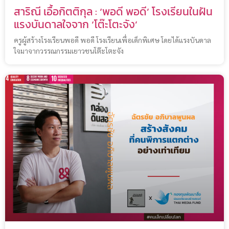
สาริณี เอื้อกิตติกุล : ‘พอดี พอดี’ โรงเรียนในฝัน
แรงบันดาลใจจาก ‘โต๊ะโตะจัง’​
ครูผู้สร้างโรงเรียนพอดี พอดี โรงเรียนเพื่อเด็กพิเศษ โดยได้แรงบันดาล
ใจมาจากวรรณกรรมเยาวชนโต๊ะโตะจัง