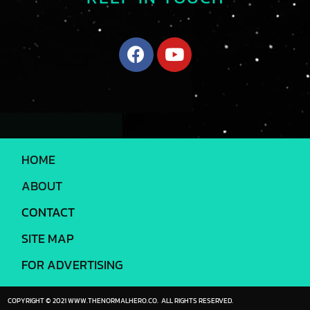
HOME
ABOUT
CONTACT
SITE MAP
FOR ADVERTISING
COPYRIGHT © 2021 WWW.THENORMALHERO.CO. ALL RIGHTS RESERVED.