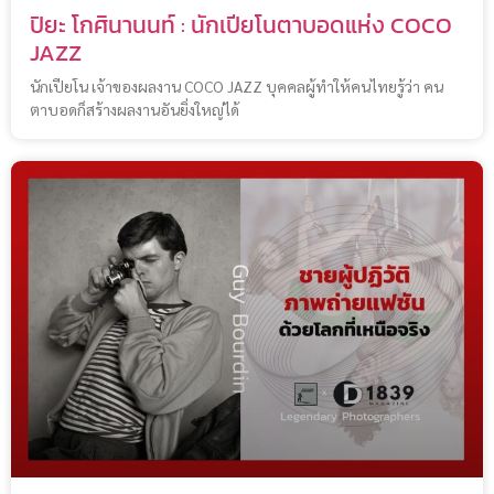
ปิยะ โกศินานนท์ : นักเปียโนตาบอดแห่ง COCO
JAZZ
นักเปียโน เจ้าของผลงาน COCO JAZZ บุคคลผู้ทำให้คนไทยรู้ว่า คน
ตาบอดก็สร้างผลงานอันยิ่งใหญ่ได้