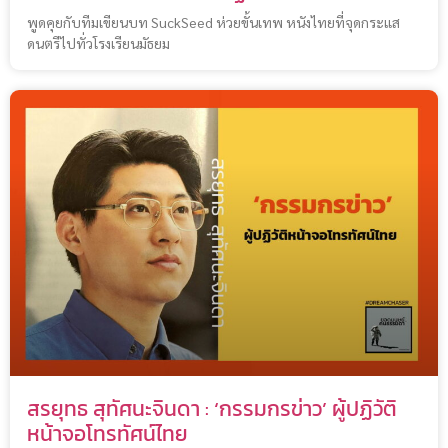
พูดคุยกับทีมเขียนบท SuckSeed ห่วยขั้นเทพ หนังไทยที่จุดกระแส
ดนตรีไปทั่วโรงเรียนมัธยม
สรยุทธ สุทัศนะจินดา : ‘กรรมกรข่าว’ ผู้ปฏิวัติ
หน้าจอโทรทัศน์ไทย