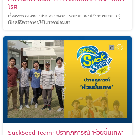
โรค
เรื่องราวของอาจารย์หมอจากคณะแพทยศาสตร์ศิริราชพยาบาล ผู้
เปิดคลินิกราคาคนไข้ในราคาย่อมเยา
SuckSeed Team : ปรากฏการณ์ ‘ห่วยขั้นเทพ’