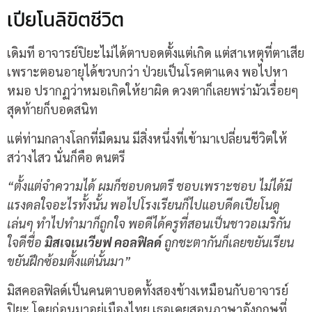
เปียโนลิขิตชีวิต
เดิมที อาจารย์ปิยะไม่ได้ตาบอดตั้งแต่เกิด แต่สาเหตุที่ตาเสีย
เพราะตอนอายุได้ขวบกว่า ป่วยเป็นโรคตาแดง พอไปหา
หมอ ปรากฏว่าหมอเกิดให้ยาผิด ดวงตาก็เลยพร่ามัวเรื่อยๆ
สุดท้ายก็บอดสนิท
แต่ท่ามกลางโลกที่มืดมน มีสิ่งหนึ่งที่เข้ามาเปลี่ยนชีวิตให้
สว่างไสว นั่นก็คือ ดนตรี
“ตั้งแต่จำความได้ ผมก็ชอบดนตรี ชอบเพราะชอบ ไม่ได้มี
แรงดลใจอะไรทั้งนั้น พอไปโรงเรียนก็ไปแอบดีดเปียโนดู
เล่นๆ ทำไปทำมาก็ถูกใจ พอดีได้ครูที่สอนเป็นชาวอเมริกัน
ใจดีชื่อ
มิสเจเนเวียฟ คอลฟิลด์
ถูกชะตากันก็เลยขยันเรียน
ขยันฝึกซ้อมตั้งแต่นั้นมา”
มิสคอลฟิลด์เป็นคนตาบอดทั้งสองข้างเหมือนกับอาจารย์
ปิยะ โดยก่อนมาอยู่เมืองไทย เธอเคยสอนภาษาอังกฤษที่