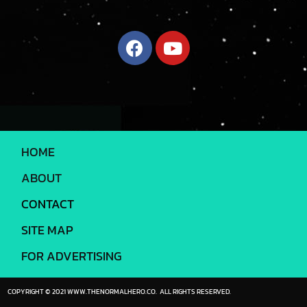
HOME
ABOUT
CONTACT
SITE MAP
FOR ADVERTISING
COPYRIGHT © 2021 WWW.THENORMALHERO.CO. ALL RIGHTS RESERVED.