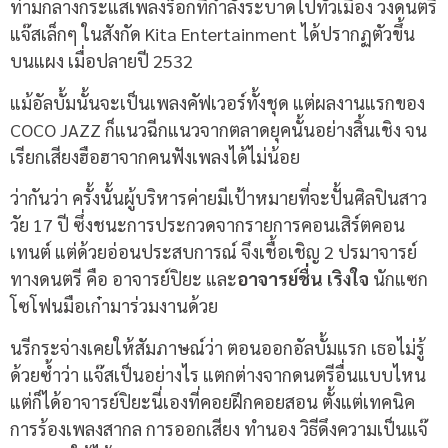
ท่ามกลางกระแสเพลงร็อกที่กำลังระบาดไปทั่วเมือง วงดนตรี
แจ๊สเล็กๆ ในสังกัด Kita Entertainment ได้ปรากฏตัวขึ้น
บนแผง เมื่อปลายปี 2532
แม้อัลบั้มนั้นจะเป็นเพลงคัฟเวอร์ทั้งชุด แต่ผลงานแรกของ
COCO JAZZ ก็แนวฉีกแนวจากตลาดยุคนั้นอย่างสิ้นเชิง จน
เรียกเสียงฮือฮาจากคนฟังเพลงได้ไม่น้อย
ว่ากันว่า ครั้งนั้นผู้บริหารค่ายมีเป้าหมายที่จะปั้นศิลปินสาว
วัย 17 ปี ซึ่งชนะการประกวดจากรายการคอนเสิร์ตคอน
เทนต์ แต่ด้วยอ่อนประสบการณ์ จึงเชื้อเชิญ 2 ปรมาจารย์
ทางดนตรี คือ อาจารย์ปิยะ และ
อาจารย์ชื่น เริงใจ
นักแซก
โซโฟนมือเก๋ามาร่วมงานด้วย
นรีกระจ่างเคยให้สัมภาษณ์ว่า ตอนออกอัลบั้มแรก เธอไม่รู้
ด้วยซ้ำว่า แจ๊สเป็นอย่างไร แตกต่างจากดนตรีอื่นแบบไหน
แต่ก็ได้อาจารย์ปิยะนี่เองที่คอยฝึกคอยสอน ตั้งแต่เทคนิค
การร้องเพลงสากล การออกเสียง ทำนอง วิธีดึงความเป็นแจ๊