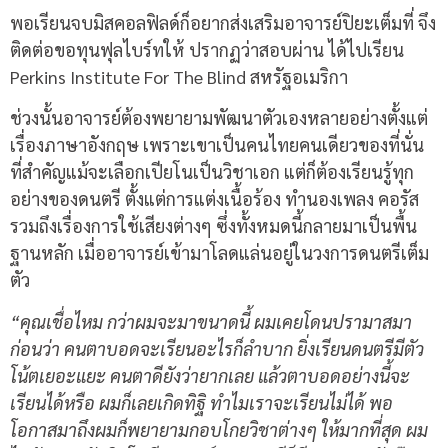
พอเรียนจบมิสคอลฟิลด์ก็อยากส่งเสริมอาจารย์ปิยะเต็มที่ จึง
ติดต่อขอทุนฟุลไบร์ทให้ ปรากฏว่าสอบผ่าน ได้ไปเรียน
Perkins Institute For The Blind สหรัฐอเมริกา
ช่วงนั้นอาจารย์ต้องพยายามพัฒนาตัวเองหลายอย่างตั้งแต่
เรื่องภาษาอังกฤษ เพราะเขาเป็นคนไทยคนเดียวของที่นั่น
ที่สำคัญแม้จะเลือกเปียโนเป็นวิชาเอก แต่ก็ต้องเรียนรู้ทุก
อย่างของดนตรี ตั้งแต่การแต่งเนื้อร้อง ทำนองเพลง คอรัส
รวมถึงเรื่องการใช้เสียงต่างๆ ซึ่งทั้งหมดนี้กลายมาเป็นพื้น
ฐานหลัก เมื่ออาจารย์เข้ามาโลดแล่นอยู่ในวงการดนตรีเต็ม
ตัว
“คุณเชื่อไหม กว่าผมจะมาขนาดนี้ ผมเคยโดนปรามาสมา
ก่อนว่า คนตาบอดจะเรียนอะไรก็ลำบาก ยิ่งเรียนดนตรีมีตัว
โน้ตเยอะแยะ คนตาดียังว่ายากเลย แล้วตาบอดอย่างนี้จะ
เรียนได้หรือ ผมก็เลยเกิดทิฐิ ทำไมเราจะเรียนไม่ได้ พอ
โอกาสมาถึงผมก็พยายามกอบโกยวิชาต่างๆ ให้มากที่สุด ผม