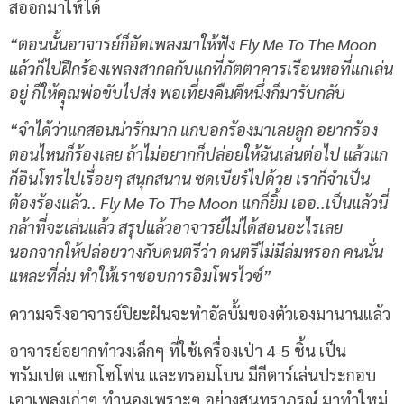
สออกมาให้ได้
“ตอนนั้นอาจารย์ก็อัดเพลงมาให้ฟัง Fly Me To The Moon
แล้วก็ไปฝึกร้องเพลงสากลกับแกที่ภัตตาคารเรือนหอที่แกเล่น
อยู่ ก็ให้คุุณพ่อขับไปส่ง พอเที่ยงคืนตีหนึ่งก็มารับกลับ
“จำได้ว่าแกสอนน่ารักมาก แกบอกร้องมาเลยลูก อยากร้อง
ตอนไหนก็ร้องเลย ถ้าไม่อยากก็ปล่อยให้ฉันเล่นต่อไป แล้วแก
ก็อินโทรไปเรื่อยๆ สนุกสนาน ซดเบียร์ไปด้วย เราก็จำเป็น
ต้องร้องแล้ว.. Fly Me To The Moon แกก็ยิ้ม เออ..เป็นแล้วนี่
กล้าที่จะเล่นแล้ว สรุปแล้วอาจารย์ไม่ได้สอนอะไรเลย
นอกจากให้ปล่อยวางกับดนตรีว่า ดนตรีไม่มีล่มหรอก คนนั่น
แหละที่ล่ม ทำให้เราชอบการอิมโพรไวซ์”
ความจริงอาจารย์ปิยะฝันจะทำอัลบั้มของตัวเองมานานแล้ว
อาจารย์อยากทำวงเล็กๆ ที่ใช้เครื่องเป่า 4-5 ชิ้น เป็น
ทรัมเปต แซกโซโฟน และทรอมโบน มีกีตาร์เล่นประกอบ
เอาเพลงเก่าๆ ทำนองเพราะๆ อย่างสุนทราภรณ์ มาทำใหม่