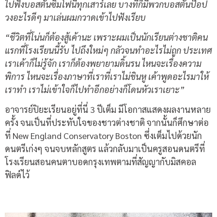
ไปฟังบอสตันซิมโฟนีทุกเสาร์เลย บางทีก็มีพวกบอสตันป๊อป
วงอะไรดีๆ มาเล่นผมกวาดเข้าไปฟังเรียบ
“ชีวิตที่โน่นก็ต้องสู้เค้านะ เพราะผมเป็นนักเรียนต่างชาติคน
แรกที่โรงเรียนนี้รับ ไปถึงใหม่ๆ กลัวจนทำอะไรไม่ถูก ประเทศ
เราเค้าก็ไม่รู้จัก เราก็ต้องพยายามดิ้นรน ไหนจะเรื่องความ
พิการ ไหนจะเรื่องภาษาที่เราที่เราไม่ชินหู เค้าพูดอะไรมาให้
เราทำ เราไม่เข้าใจก็ไปทำอีกอย่างก็โดนหัวเราเยาะ”
อาจารย์ปิยะเรียนอยู่ที่นี่ 3 ปีเต็ม มีโอกาสแสดงผลงานหลาย
ครั้ง จนเป็นที่ประทับใจของชาวต่างชาติ จากนั้นก็ศึกษาต่อ
ที่ New England Conservatory Boston ซึ่งเต็มไปด้วยนัก
ดนตรีเก่งๆ จนจบหลักสูตร แล้วกลับมาเป็นครูสอนดนตรีที่
โรงเรียนสอนคนตาบอดกรุงเทพตามที่สัญญากับมิสคอล
ฟิลด์ไว้