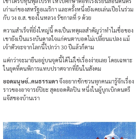
เขาได้รับทุนฟุลไบร์ท ให้ไปศึกษาต่อที่โรงเรียนสอนดนตรี
เก่าแก่ของสหรัฐอเมริกา และครั้งหนึ่งยังเคยเล่นเปียโนร่วม
กับ วง อ.ส. ของในหลวง รัชกาลที่ 9 ด้วย
ความสำเร็จที่ยิ่งใหญ่นี้ คงเป็นเหตุผลสำคัญว่าทำไมชื่อของ
เขายังเป็นแรงบันดาลใจแก่คนตาบอดไม่เปลี่ยนแปลง แม้
เจ้าตัวจะจากโลกนี้ไปกว่า 30 ปีแล้วก็ตาม
แต่กว่าจะมายืนอยู่บนจุดนี้ได้ไม่ใช่เรื่องง่ายเลย โดยเฉพาะ
ในยุคที่คนพิการแทบปราศจากที่ยืนในสังคม
ยอดมนุษย์..คนธรรมดา
จึงอยากชักชวนทุกคนมารู้จักเรื่อง
ราวของอาจารย์ปิยะ สุดยอดศิลปิน หนึ่งในผู้บุกเบิกดนตรี
แจ๊สของบ้านเรา