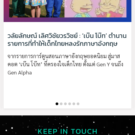
วลัยลักษณ์ เลิศวิชัยวรวิชย์ : ‘เบ๊น โบ๊ท’ ตำนาน
รายการที่ทำให้เด็กไทยหลงรักภาษาอังกฤษ
จากรายการการ์ตูนสอนภาษาอังกฤษยอดนิยม สู่มาส
คอต ‘เบ๊น โบ๊ท’ ที่ครองใจเด็กไทย ตั้งแต่ Gen Y จนถึง
Gen Alpha
KEEP IN TOUCH