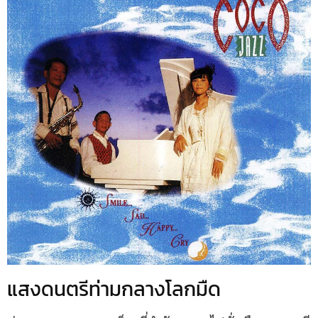
แสงดนตรีท่ามกลางโลกมืด