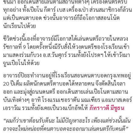
ขึ้นมา ออกเดินสายเล่นตามสถานที่ต่างๆ เครื่องดนตรีครบ
ทุกอย่าง ทั้งเปียโน กีตาร์ เบส เครื่องเป่า ส่วนสมาชิกวงก็ล้วน
แต่เป็นคนตาบอด ช่วงนั้นอาจารย์ก็ถือโอกาสสอนโน้ต
นักเรียนไปด้วย
ชีวิตช่วงนี้เองที่อาจารย์มีโอกาสได้เล่นดนตรีถวายในหลวง
รัชกาลที่ 9 โดยครั้งหนึ่งมีรับสั่งให้วงดนตรีของโรงเรียนเข้า
มาแสดงร่วมกับวง อ.ส.วันศุกร์ รวมทั้งยังโปรดฯ ให้เข้าวังมา
จูนเปียโนให้ด้วย
อาจารย์ปิยะทำงานอยู่ที่โรงเรียนสอนคนตาบอดกรุงเทพอยู่
20 ปีเต็ม ผลิตนักดนตรีตาบอดได้หลายคน จึงตัดสินใจลา
ออก และมุ่งสู่ถนนดนตรี ออกเดินสายเล่นเปียโนตามสถาน
บันเทิงต่างๆ อาทิ โรงแรมเชอราตัน มณเฑียร แอมบาสเดอร์
เอราวัณ รวมทั้งยังเคยเป็นวงแบ็กอัพให้
ภัทราวดี มีชูธน
“ผมก็ว่าเขาต้อนรับดีนะ ไม่มีปัญหาอะไร เพียงแต่ช่วงนั้นมัน
อาจจะใหม่หน่อยที่คนตาบอดจะออกมาเล่นดนตรีกับคนดี”