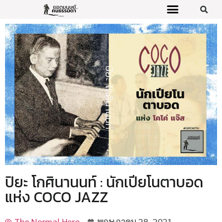
ปิยะ โกศินานนท์ : นักเปียโนตาบอด
แห่ง COCO JAZZ
The Normal Hero
พฤษภาคม 28, 2021