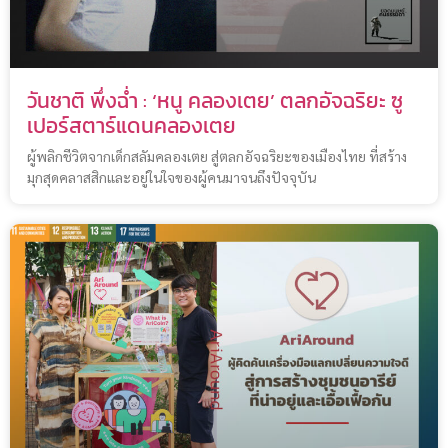
วันชาติ พึ่งฉ่ำ : ‘หนู คลองเตย’ ตลกอัจฉริยะ ซู
เปอร์สตาร์แดนคลองเตย
ผู้พลิกชีวิตจากเด็กสลัมคลองเตย สู่ตลกอัจฉริยะของเมืองไทย ที่สร้าง
มุกสุดคลาสสิกและอยู่ในใจของผู้คนมาจนถึงปัจจุบัน