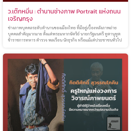
ว.เต๊กหมิ่น : ตำนานช่างภาพ Portrait แห่งถนน
เจริญกรุง
ช่างภาพบุคคลระดับตำนานของเมืองไทย ที่มีอยู่เบื้องหลังภาพถ่าย
บุคคลสำคัญมากมาย ตั้งแต่พระมหากษัตริย์ นายกรัฐมนตรี ทูตานุทูต
ข้าราชการทหาร ตำรวจ พลเรือน นักธุรกิจ หรือแม้แต่ประชาชนทั่วไป