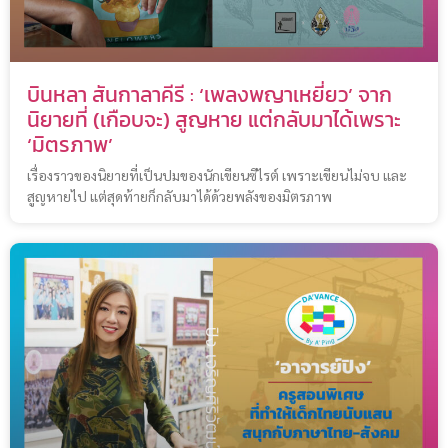
บินหลา สันกาลาคีรี : ‘เพลงพญาเหยี่ยว’ จาก
นิยายที่ (เกือบจะ) สูญหาย แต่กลับมาได้เพราะ
‘มิตรภาพ’
เรื่องราวของนิยายที่เป็นปมของนักเขียนซีไรต์ เพราะเขียนไม่จบ และ
สูญหายไป แต่สุดท้ายก็กลับมาได้ด้วยพลังของมิตรภาพ