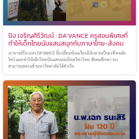
ปิง เจริญศิริวัฒน์ : DA’VANCE ครูสอนพิเศษที่
ทำให้เด็กไทยนับแสนสนุกกับภาษาไทย-สังคม
อาจารย์ปิง แห่ง DA’VANCE ที่เปลี่ยนห้องเรียนให้กลายเป็นเวทีทอล์ก
โชว์ และทำให้เด็กไทยนับแสนหลงใหลวิชาไทย-สังคมศึกษา จน
สามารถสอบเข้ามหาวิทยาลัยได้สำเร็จ