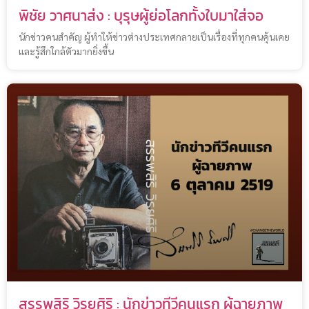
พิชัย วาศนาส่ง : บุรุษผู้ย่อโลกทั้งใบมาใส่จอ
นักข่าวคนสำคัญ ผู้ทำให้ข่าวต่างประเทศกลายเป็นเรื่องที่ทุกคนคุ้นเคย
และรู้สึกใกล้ตัวมากยิ่งขึ้น
สรรพสิริ วิรยศิริ : นักข่าวทีวีคนแรก ผู้ฉายภาพ