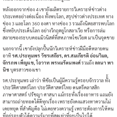
หลังออกจากช่อง 4 เขายังผลิตรายการวิเคราะห์ข่าวต่าง
ประเทศอย่างต่อเนื่อง ทั้งพบโลก, สรุปข่าวต่างประเทศ ทาง
ช่อง 3 และโลก 360 องศา ทางช่อง 3 รวมถึงนิตยสารพบโลก
ซึ่งหยิบประเด็นโลก อย่างวิกฤตยูโกสลาเวีย หรือการล่ม
สลายของระบบคอมมิวนิสต์ที่สหภาพโซเวียต มาเป็นจุดขาย
นอกจากนี้ เขายังปลุกปั้นนักวิเคราะห์ข่าวฝีมือดีหลายคน
อาทิ
รศ.ประทุมพร วัชรเสถียร, ดร.สมเกียรติ อ่อนวิมล,
จักรภพ เพ็ญแข, โอวาท พรหมรัตนพงศ์
รวมถึง
ลลนา พา
นิช
บุตรสาวของเขา
รศ.ประทุมพร เล่าว่า พิชัยเป็นผู้มีความรู้ครอบจักรวาล ทั้้ง
ประวัติศาสตร์โลก ประวัติศาสตร์ไทย ดนตรีคลาสสิก
ภาษาศาสตร์ ปรัชญา ศาสนา แม้กระทั่งเรื่องอาหาร แถมยัง
สามารถถ่ายทอดได้ดีทุกเรื่อง เพราะยังคงแสวงหาความไม่
เคยหยุด ที่สำคัญคือ ไม่เคยหวงความรู้ เพราะต้องการให้คน
ที่อยู่รอบตัวได้ความรู้มากที่สุดเท่าที่จะเป็นไปได้