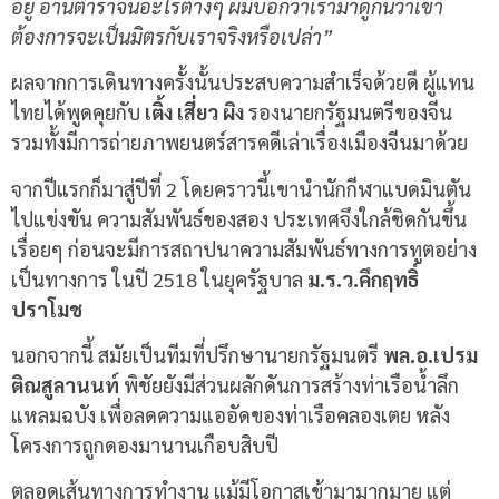
อยู่ อ่านตำราจีนอะไรต่างๆ ผมบอกว่าเรามาดูกันว่าเขา
ต้องการจะเป็นมิตรกับเราจริงหรือเปล่า”
ผลจากการเดินทางครั้งนั้นประสบความสำเร็จด้วยดี ผู้แทน
ไทยได้พูดคุยกับ
เติ้ง เสี่ยว ผิง
รองนายกรัฐมนตรีของจีน
รวมทั้งมีการถ่ายภาพยนตร์สารคดีเล่าเรื่องเมืองจีนมาด้วย
จากปีแรกก็มาสู่ปีที่ 2 โดยคราวนี้เขานำนักกีฬาแบดมินตัน
ไปแข่งขัน ความสัมพันธ์ของสอง ประเทศจึงใกล้ชิดกันขึ้น
เรื่อยๆ ก่อนจะมีการสถาปนาความสัมพันธ์ทางการทูตอย่าง
เป็นทางการ ในปี 2518 ในยุครัฐบาล
ม.ร.ว.คึกฤทธิ์
ปราโมช
นอกจากนี้ สมัยเป็นทีมที่ปรึกษานายกรัฐมนตรี
พล.อ.เปรม
ติณสูลานนท์
พิชัยยังมีส่วนผลักดันการสร้างท่าเรือน้ำลึก
แหลมฉบัง เพื่อลดความแออัดของท่าเรือคลองเตย หลัง
โครงการถูกดองมานานเกือบสิบปี
ตลอดเส้นทางการทำงาน แม้มีโอกาสเข้ามามากมาย แต่