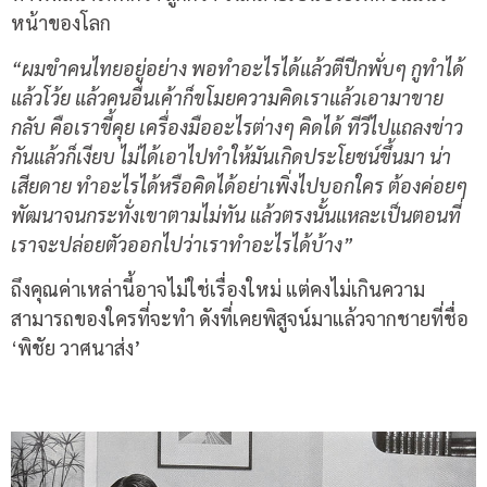
หน้าของโลก
“ผมขำคนไทยอยู่อย่าง พอทำอะไรได้แล้วตีปีกพั่บๆ กูทำได้
แล้วโว้ย แล้วคนอื่นเค้าก็ขโมยความคิดเราแล้วเอามาขาย
กลับ คือเราขี้คุย เครื่องมืออะไรต่างๆ คิดได้ ทีวีไปแถลงข่าว
กันแล้วก็เงียบ ไม่ได้เอาไปทำให้มันเกิดประโยชน์ขึ้นมา น่า
เสียดาย ทำอะไรได้หรือคิดได้อย่าเพิ่งไปบอกใคร ต้องค่อยๆ
พัฒนาจนกระทั่งเขาตามไม่ทัน แล้วตรงนั้นแหละเป็นตอนที่
เราจะปล่อยตัวออกไปว่าเราทำอะไรได้บ้าง”
ถึงคุณค่าเหล่านี้อาจไม่ใช่เรื่องใหม่ แต่คงไม่เกินความ
สามารถของใครที่จะทำ ดังที่เคยพิสูจน์มาแล้วจากชายที่ชื่อ
‘พิชัย วาศนาส่ง’