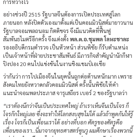
การที่วางไว้
อย่างช่วงปี 2515 รัฐบาลจีนต้องการเปิดประเทศสู่โลก
ภายนอก หลังปิดตัวเองมาตั้งแต่เป็นคอมมิวนิสต์มายาวนาน
รัฐบาลจอมพลถนอม กิตติขจร จึงมีแนวคิดที่ฟื้นฟู
สัมพันธไมตรีอีกครั้ง จึงแต่งตั้ง
พล.ต.อ.ชุมพล โลหะชาละ
รองอธิบดีกรมตำรวจ เป็นหัวหน้า ส่วนพิชัย ก็รับตำแหน่ง
เป็นเจ้าหน้าที่ฝ่ายประชาสัมพันธ์ มีภารกิจสำคัญนำนักกีฬา
ปิงปอง 20 คนไปแข่งขันในงานชิงแชมป์เอเชีย
ว่ากันว่า การไปเมืองจีนในยุคนั้นถูกต่อต้านหนักมาก เพราะ
สังคมไทยยังหวาดกลัวคอมมิวนิสต์ ครั้งนั้นพิชัยให้คำ
แนะนำจอมพลประภาส จารุเสถียร เบอร์ 2 ของรัฐบาลว่า
“เราต้องนึกว่าจีนเป็นประเทศใหญ่ ถ้าเราเห็นจีนเป็นโจร ก็
โจรก๊กใหญ่เลย ซึ่งจะทำให้โลกสงบสุขไม่ได้ แล้วถ้าพูดกันให้รู้
เรื่อง โจรก็เป็นเพื่อนเราได้ อย่างที่บอก ศัตรูของศัตรูคือ
เพื่อนของเรา..นี่มาจากยุทธศาสตร์ซูนวู ผมศึกษาเรื่องพวกนี้