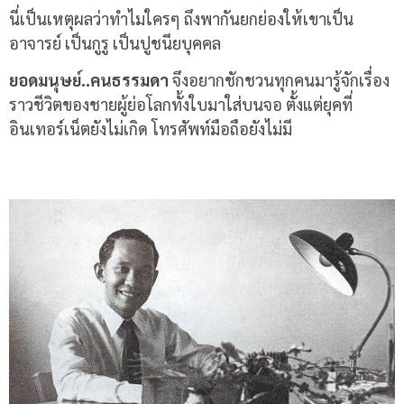
นี่เป็นเหตุผลว่าทำไมใครๆ ถึงพากันยกย่องให้เขาเป็น
อาจารย์ เป็นกูรู เป็นปูชนียบุคคล
ยอดมนุษย์..คนธรรมดา
จึงอยากชักชวนทุกคนมารู้จักเรื่อง
ราวชีวิตของชายผู้ย่อโลกทั้งใบมาใส่บนจอ ตั้งแต่ยุคที่
อินเทอร์เน็ตยังไม่เกิด โทรศัพท์มือถือยังไม่มี