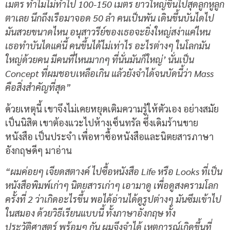
เมตร ทำไมไม่ทำไป 100-150 เมตร ยาวใหญ่ขึ้นไปสุดลูกหูลูก
ตาเลย นึกถึงเรือมาจอด 50 ลำ คนเป็นพัน เดินขึ้นบันไดไป
มันสวยขนาดไหน อนุสาวรีย์ของเธอจะยิ่งใหญ่สง่าแค่ไหน
เธอทำบันไดแค่นี้ คนขึ้นได้ไม่เท่าไร อะไรต่างๆ ในโลกมัน
ใหญ่ด้วยคน มีคนที่ไหนมากๆ ที่นั่นมันก็ใหญ่’ นั่นเป็น
Concept ที่ผมชอบเหลือเกิน แล้วยังจำได้จนบัดนี้ว่า Mass
คือสิ่งสำคัญที่สุด”
ด้วยเหตุนี้ เขาจึงไม่เคยหยุดเติมความรู้ให้ตัวเอง อย่างสมัย
เป็นนิสิต เขาต้องแวะไปห้างเซ็นทรัล ซึ่งเดิมร้านขาย
หนังสือ เป็นประจำ เพื่อหาซื้อหนังสือและนิตยสารภาษา
อังกฤษดีๆ มาอ่าน
“ผมค่อยๆ เจียดสตางค์ ไปซื้อหนังสือ Life หรือ Looks ที่เป็น
หนังสือพิมพ์เก่าๆ นิตยสารเก่าๆ เอามาดู เพื่อดูสงครามโลก
ครั้งที่ 2 ว่าเกิดอะไรขึ้น พอได้อ่านได้ดูรูปต่างๆ มันซึมเข้าไป
ในสมอง ด้วยวิธีเรียนแบบนี้ ทั้งภาษาอังกฤษ ทั้ง
ประวัติศาสตร์ พร้อมๆ กัน ผมจึงจำได้ เหตุการณ์เกิดขึ้นที่