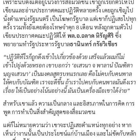
เพราะนับตั้งแต่อยู่ในวงการสื่อมวลชน เขาถูกเรียกตัวให้ไป
เขียนและอ่านประกาศคณะปฏิวัติหลายครั้ง เคยถูกเชิญไป
นั่งตำแหน่งรัฐมนตรี เป็นโฆษกรัฐบาล แต่เขาก็ปฏิเสธไปทุก
ครั้ง รวมทั้งยังเคยต้องโทษจำคุก 8 เดือน หลังถูกตามตัวไป
เขียนประกาศคณะปฏิวัติให้
พล.อ.ฉลาด หิรัญศิริ
ซึ่ง
พยายามทำรัฐประหารรัฐบาล
ธานินทร์ กรัยวิเชียร
“ปฏิวัติทีไรก็ถูกดึงเข้าไปเกี่ยวข้องด้วย เสร็จแล้วผมก็ไม่
เข้าไปยุ่งด้วยหรอก เขาบอกว่า ‘อเสวนา จ พาลานํ ปัณฑิตา
นฺญจเสวนา’ เป็นมงคลสูตรบทแรกเลย คือไม่คบกับคนพาล
ให้คบกับบัณฑิต เราจะดีขึ้น ถ้าเราไปคบกับคนพาลมันดึงเรา
เรื่อย ให้เป็นอย่างโน้นอย่างนี้ มันเป็นเครื่องมือเขาได้ง่าย”
สำหรับเขาแล้ว ความเป็นกลาง และอิสรภาพในการคิด การ
พูด การทำเป็นสิ่งสำคัญสุดของสื่อมวลชน
แต่ก็ไม่หมายความว่า เขาจะปฏิเสธตำแหน่งทุกอย่าง หาก
เห็นว่างานนั้นเป็นประโยชน์แก่บ้านเมือง และไม่ขัดกับหลัก