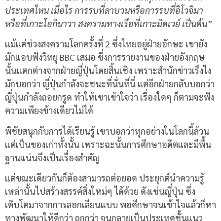
ประเทศไหน เมื่อไร การรบที่ลาบวนหรือการรบที่อิโวจิมา
หรือที่เกาะโอกินาวา สงครามทางเรือที่เกาะมิดเวย์ เป็นต้น”
แม้แต่ช่วงสงครามโลกครั้งที่ 2 ซึ่งไทยอยู่ฝ่ายอักษะ เขายัง
มักแอบฟังวิทยุ BBC เสมอ ซึ่งการรายงานของฝ่ายอังกฤษ
นั้นแตกต่างจากฝ่ายญี่ปุ่นโดยสิ้นเชิง เพราะสำนักข่าวเร็งไง
มักบอกว่า ญี่ปุ่นกำลังจะชนะที่นั่นที่นี่ แต่อีกฝ่ายกลับบอกว่า
ญี่ปุ่นกำลังถอยกรูด ทำให้เขาเข้าใจว่า เรื่องใดๆ ก็ตามจะฟัง
ความเพียงข้างเดียวไม่ได้
พิชัยสนุกกับการได้เรียนรู้ เขาบอกว่าทุกอย่างในโลกนี้ล้วน
แต่เป็นของเก่าทั้งนั้น เพราะฉะนั้นการศึกษาอดีตและมีพื้น
ฐานแน่นจึงเป็นเรื่องสำคัญ
แต่ขณะเดียวกันก็ต้องสามารถต่อยอด ประยุกต์นำความรู้
เหล่านั้นไปสร้างสรรค์สิ่งใหม่ๆ ได้ด้วย ดังเช่นญี่ปุ่น ซึ่ง
เติบโตมาจากการลอกเลียนแบบ พอศึกษาจนเข้าใจแล้วก็หา
ทางพัฒนาให้ดีกว่า ถูกกว่า จนกลายเป็นประเทศชั้นแนว