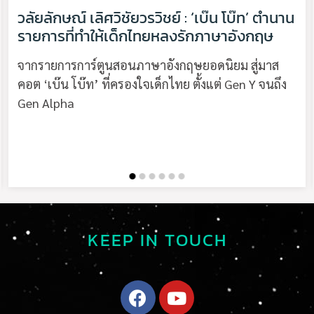
วลัยลักษณ์ เลิศวิชัยวรวิชย์ : ‘เบ๊น โบ๊ท’ ตำนาน
รายการที่ทำให้เด็กไทยหลงรักภาษาอังกฤษ
จากรายการการ์ตูนสอนภาษาอังกฤษยอดนิยม สู่มาส
คอต ‘เบ๊น โบ๊ท’ ที่ครองใจเด็กไทย ตั้งแต่ Gen Y จนถึง
Gen Alpha
KEEP IN TOUCH