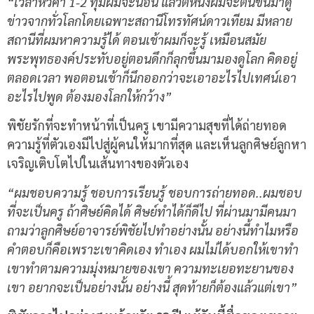
“เวลาหัวค่ำ 1-2 ทุ่มผมจะนอน แล้วตีหนึ่งผมจะตื่นขึ้นมาดู
ข่าวจากทั่วโลกโดยเฉพาะสถานีโทรทัศน์ดาวเทียม มีหลาย
สถานีที่ผมหาความรู้ได้ ตอนเช้าผมก็จะรู้ เหมือนสมัย
พระพุทธองค์ประทับอยู่ตอนดึกก็ลุกขึ้นมามองดูโลก คิดอยู่
ตลอดเวลา พอตอนเช้าก็นึกออกว่าจะเอาอะไรไปเทศน์เอา
อะไรไปพูด ต้องมองโลกให้กว้าง”
พิชัยรักที่จะทำหน้าที่เป็นครู เขามีความสุขที่ได้ถ่ายทอด
ความรู้ที่ตัวเองมีไปสู่ผู้คนให้มากที่สุด และเห็นลูกศิษย์ลูกหา
เจริญเติบโตไปในเส้นทางของตัวเอง
“ผมชอบความรู้ ชอบการเรียนรู้ ชอบการถ่ายทอด..ผมชอบ
ที่จะเป็นครู ถ้าศิษย์คิดได้ ศิษย์ทำได้ก็ดีไป ที่ผ่านมามีคนมา
ถามว่าลูกศิษย์อาจารย์พิชัยไปทำอย่างนั้น อย่างนี้ทำไมหรือ
คำตอบก็คือเพราะเขาคิดเอง ทำเอง ผมไม่ได้บอกให้เขาทำ
เขาทำตามความมุ่งหมายของเขา ความทะเยอทะยานของ
เขา อยากจะเป็นอย่างนั้น อย่างนี้ สุดท้ายก็ต้องแล้วแต่เขา”