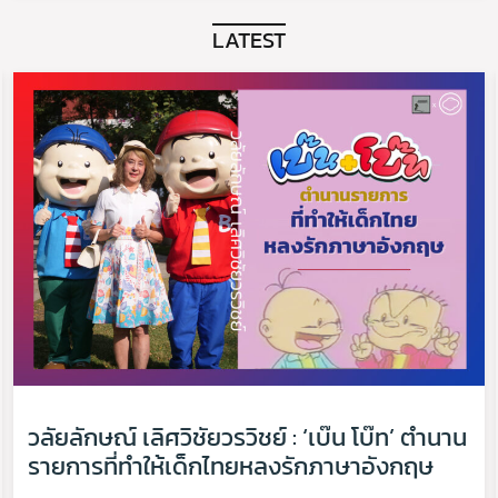
LATEST
วลัยลักษณ์ เลิศวิชัยวรวิชย์ : ‘เบ๊น โบ๊ท’ ตำนาน
รายการที่ทำให้เด็กไทยหลงรักภาษาอังกฤษ