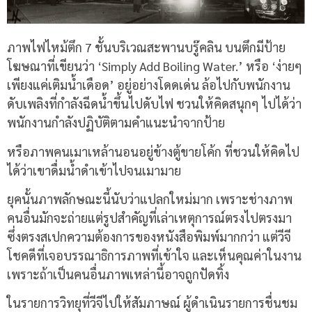
ภาพไฟไหม้ตึก 7 ชั้นบริเวณสะพานบรู๊คลิน บนตึกมีป้าย
โฆษณาที่เขียนว่า ‘Simply Add Boiling Water.’ หรือ ‘ง่ายๆ
เพียงแค่เติมน้ำเดือด’ อยู่อย่างโดดเด่น ล้อไปกับพนักงาน
ดับเพลิงที่กำลังฉีดน้ำขึ้นไปดับไฟ ชวนให้คิดสนุกๆ ไปได้ว่า
พนักงานกำลังปฏิบัติตามคำแนะนำจากป้าย
หรือภาพคนเมาเหล้านอนอยู่ข้างตู้ขายโค้ก ที่ชวนให้คิดไป
ได้ว่าเขาดื่มน้ำดำเข้าไปจนเมามาย
ยุคนั้นภาพลักษณะนี้นับว่าแปลกใหม่มาก เพราะช่างภาพ
คนอื่นมักจะถ่ายแต่รูปสำคัญที่เล่าเหตุการณ์ตรงไปตรงมา
ซึ่งตรงสเปกความต้องการของหนังสือพิมพ์มากกว่า แต่วีจี
โชคดีที่เจอบรรณาธิการภาพที่เข้าใจ และเห็นคุณค่าในงาน
เพราะถ้าเป็นคนอื่นภาพเหล่านี้อาจถูกปัดทิ้ง
ในรายการวิทยุที่วีจีไปให้สัมภาษณ์ ผู้ดำเนินรายการชื่นชม