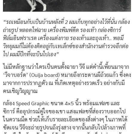
“รถเหมือนกับเป็นบ้านหลังที่ 2 ผมเก็บทุกอย่างไว้ที่นั่น กล้อง
ถ่ายรูป หลอดไฟฉาย เครื่องพิมพ์ดีด รองเท้า กล่องซิการ์
ฟิล์มอินฟราเรด เครื่องแต่งกาย รองเท้าและถุงเท้า.. พอมี
วิทยุผมก็ไม่ต้องติดอยู่กับเทเล็กซ์ของสำนักงานตำรวจอีกต่อ
ไป ผมมีปีกที่จะบินไปเอง”
ไม่มีหลักฐานว่าใครเป็นคนตั้งฉายา วีจี แต่คำนี้เพี้ยนมาจาก
‘วีจาบอร์ด’ (Ouija board) หมายถึงกระดานผีถ้วยแก้ว ซึ่งคง
มาจากการปรากฏตัว ณ ที่เกิดเหตุอย่างรวดเร็ว อย่างกับมี
คนเชิญวิญญาณ
กล้อง Speed Graphic ขนาด 4×5 นิ้ว พร้อมแฟลช และ
ซิการ์ คืออุปกรณ์คู่ใจของเขา แสงแฟลชที่ส่องวาบออกไป
ในความมืด ช่วยให้เก็บรายละเอียดของสิ่งต่างๆ ในภาพได้
ชัดเจน วีจีจะถ่ายรูปจนถึงรุ่งสาง จากนั้นกลับไปล้างภาพที่