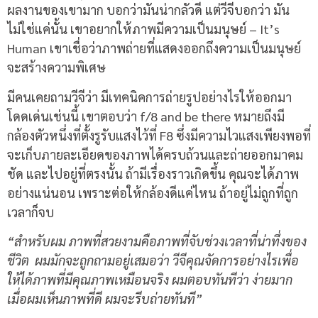
ผลงานของเขามาก บอกว่ามันน่ากลัวดี แต่วีจีบอกว่า มัน
ไม่ใช่แค่นั้น เขาอยากให้ภาพมีความเป็นมนุษย์ – It’s
Human เขาเชื่อว่าภาพถ่ายที่แสดงออกถึงความเป็นมนุษย์
จะสร้างความพิเศษ
มีคนเคยถามวีจีว่า มีเทคนิคการถ่ายรูปอย่างไรให้ออกมา
โดดเด่นเช่นนี้ เขาตอบว่า f/8 and be there หมายถึงมี
กล้องตัวหนึ่งที่ตั้งรูรับแสงไว้ที่ F8 ซึ่งมีความไวแสงเพียงพอที่
จะเก็บภายละเอียดของภาพได้ครบถ้วนและถ่ายออกมาคม
ชัด และไปอยู่ที่ตรงนั้น ถ้ามีเรื่องราวเกิดขึ้น คุณจะได้ภาพ
อย่างแน่นอน เพราะต่อให้กล้องดีแค่ไหน ถ้าอยู่ไม่ถูกที่ถูก
เวลาก็จบ
“สำหรับผม ภาพที่สวยงามคือภาพที่จับช่วงเวลาที่น่าทึ่งของ
ชีวิต ผมมักจะถูกถามอยู่เสมอว่า วีจีคุณจัดการอย่างไรเพื่อ
ให้ได้ภาพที่มีคุณภาพเหมือนจริง ผมตอบทันทีว่า ง่ายมาก
เมื่อผมเห็นภาพที่ดี ผมจะรีบถ่ายทันที”