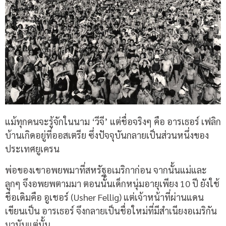
แม้ทุกคนจะรู้จักในนาม ‘วีจี’ แต่ชื่อจริงๆ คือ อารเธอร์ เฟลิก
บ้านเกิดอยู่ที่ออสเตรีย ซึ่งปัจจุบันกลายเป็นส่วนหนึ่งของ
ประเทศยูเครน
พ่อของเขาอพยพมาที่สหรัฐอเมริกาก่อน จากนั้นแม่และ
ลูกๆ จึงอพยพตามมา ตอนนั้นเด็กหนุ่มอายุเพียง 10 ปี ยังใช้
ชื่อเดิมคือ อูเชอร์ (Usher Fellig) แต่เจ้าหน้าที่ผ่านแดน
เขียนเป็น อารเธอร์ จึงกลายเป็นชื่อใหม่ที่มีสำเนียงอเมริกัน
มานับแต่นั้น