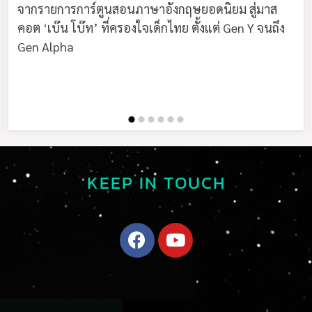
จากรายการการ์ตูนสอนภาษาอังกฤษยอดนิยม สู่มาส
คอต ‘เบ๊น โบ๊ท’ ที่ครองใจเด็กไทย ตั้งแต่ Gen Y จนถึง
Gen Alpha
KEEP IN TOUCH