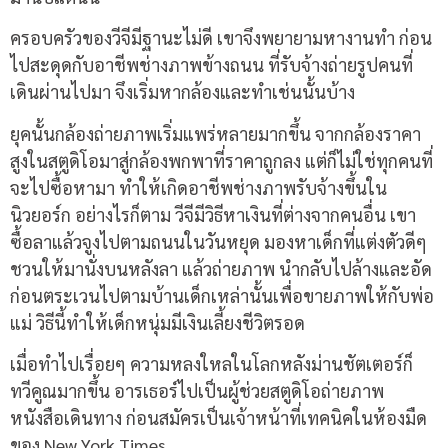
ครอบครัวของวีจีมีฐานะไม่ดี เขาจึงพยายามหางานทำ ก่อน
ไปสะดุดกับอาชีพช่างภาพข้างถนน ที่รับจ้างถ่ายรูปคนที่
เดินผ่านไปมา จึงเริ่มหากล้องและทำเช่นนั้นบ้าง
ยุคนั้นกล้องถ่ายภาพเริ่มแพร่หลายมากขึ้น จากกล้องราคา
สูงในสตูดิโอมาสู่กล้องพกพาที่ราคาถูกลง แต่ก็ไม่ใช่ทุกคนที่
จะไปซื้อหามา ทำให้เกิดอาชีพช่างภาพรับจ้างขึ้นใน
นิวยอร์ก อย่างไรก็ตาม วีจีมีวิธีหาเงินที่ต่างจากคนอื่น เขา
ซื้อลาแล้วจูงไปตามถนนในวันหยุด มองหาเด็กที่แต่งตัวดีๆ
ชวนให้มานั่งบนหลังลา แล้วถ่ายภาพ นำกลับไปล้างและอัด
ก่อนตระเวนไปตามบ้านเด็กเหล่านั้นเพื่อขายภาพให้กับพ่อ
แม่ วิธีนี้ทำให้เด็กหนุ่มมีเงินเลี้ยงชีวิตรอด
เมื่อทำไปเรื่อยๆ ความหลงใหลในโลกหลังม่านชัตเตอร์ก็
ทวีคูณมากขึ้น อารเธอร์ไปเป็นผู้ช่วยสตูดิโอถ่ายภาพ
หนังสือเดินทาง ก่อนสมัครเป็นเจ้าหน้าที่เทคนิคในห้องมืด
ของ New York Times