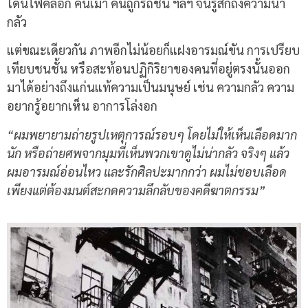
โดนไฟคลอก คนเมา คนถูกรถชน ฯลฯ จนรู้สึกถึงความน่า
กลัว
แต่ขณะเดียวกัน ภาพอีกไม่น้อยก็แฝงอารมณ์ขัน การเปรียบ
เทียบชนชั้น หรือสะท้อนปฏิกิริยาของคนที่อยู่ตรงนั้นออก
มาได้อย่างถึงแก่นแท้ความเป็นมนุษย์ เช่น ความกลัว ความ
อยากรู้อยากเห็น อาการโล่งอก
“ผมพยายามถ่ายรูปเหตุการณ์รอบๆ โดยไม่ให้เห็นเลือดมาก
นัก หรือถ่ายศพจากมุมที่เห็นพวกเขาดูไม่น่ากลัว จริงๆ แล้ว
ผมอารมณ์อ่อนไหว และรักศิลปะมากกว่า ผมไม่ชอบเลือด
เพียงแต่ต้องมนต์สะกดความลึกลับของคดีฆาตกรรม”