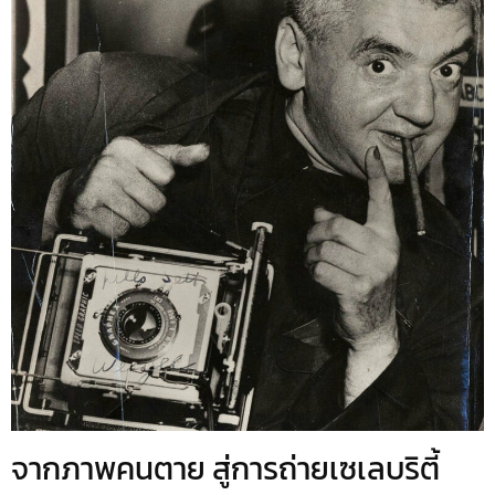
จากภาพคนตาย สู่การถ่ายเซเลบริตี้