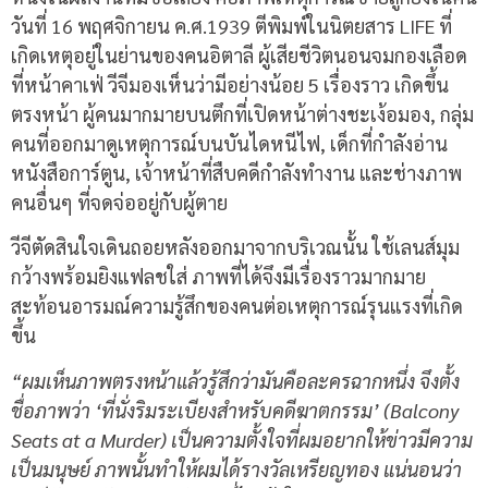
วันที่ 16 พฤศจิกายน ค.ศ.1939 ตีพิมพ์ในนิตยสาร LIFE ที่
เกิดเหตุอยู่ในย่านของคนอิตาลี ผู้เสียชีวิตนอนจมกองเลือด
ที่หน้าคาเฟ่ วีจีมองเห็นว่ามีอย่างน้อย 5 เรื่องราว เกิดขึ้น
ตรงหน้า ผู้คนมากมายบนตึกที่เปิดหน้าต่างชะเง้อมอง, กลุ่ม
คนที่ออกมาดูเหตุการณ์บนบันไดหนีไฟ, เด็กที่กำลังอ่าน
หนังสือการ์ตูน, เจ้าหน้าที่สืบคดีกำลังทำงาน และช่างภาพ
คนอื่นๆ ที่จดจ่ออยู่กับผู้ตาย
วีจีตัดสินใจเดินถอยหลังออกมาจากบริเวณนั้น ใช้เลนส์มุม
กว้างพร้อมยิงแฟลชใส่ ภาพที่ได้จึงมีเรื่องราวมากมาย
สะท้อนอารมณ์ความรู้สึกของคนต่อเหตุการณ์รุนแรงที่เกิด
ขึ้น
“ผมเห็นภาพตรงหน้าแล้วรู้สึกว่ามันคือละครฉากหนึ่ง จึงตั้ง
ชื่อภาพว่า ‘ที่นั่งริมระเบียงสำหรับคดีฆาตกรรม’ (Balcony
Seats at a Murder) เป็นความตั้งใจที่ผมอยากให้ข่าวมีความ
เป็นมนุษย์ ภาพนั้นทำให้ผมได้รางวัลเหรียญทอง แน่นอนว่า