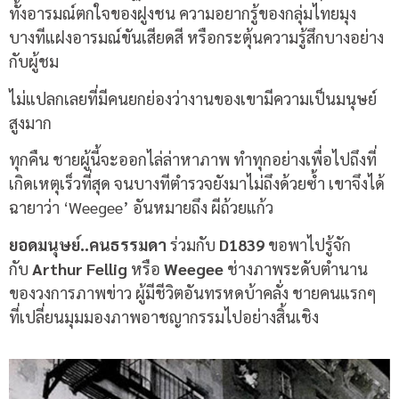
ทั้งอารมณ์ตกใจของฝูงชน ความอยากรู้ของกลุ่มไทยมุง
บางทีแฝงอารมณ์ขันเสียดสี หรือกระตุ้นความรู้สึกบางอย่าง
กับผู้ชม
ไม่แปลกเลยที่มีคนยกย่องว่างานของเขามีความเป็นมนุษย์
สูงมาก
ทุกคืน ชายผู้นี้จะออกไล่ล่าหาภาพ ทำทุกอย่างเพื่อไปถึงที่
เกิดเหตุเร็วที่สุด จนบางทีตำรวจยังมาไม่ถึงด้วยซ้ำ เขาจึงได้
ฉายาว่า ‘Weegee’ อันหมายถึง ผีถ้วยแก้ว
ยอดมนุษย์..คนธรรมดา
ร่วมกับ
D1839
ขอพาไปรู้จัก
กับ
Arthur Fellig
หรือ
Weegee
ช่างภาพระดับตำนาน
ของวงการภาพข่าว ผู้มีชีวิตอันทรหดบ้าคลั่ง ชายคนแรกๆ
ที่เปลี่ยนมุมมองภาพอาชญากรรมไปอย่างสิ้นเชิง