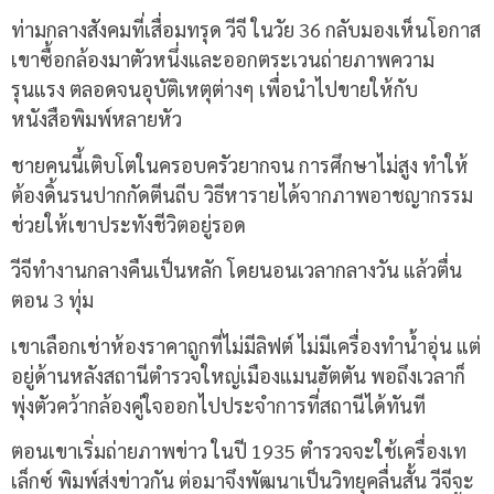
ท่ามกลางสังคมที่เสื่อมทรุด วีจี ในวัย 36 กลับมองเห็นโอกาส
เขาซื้อกล้องมาตัวหนึ่งและออกตระเวนถ่ายภาพความ
รุนแรง ตลอดจนอุบัติเหตุต่างๆ เพื่อนำไปขายให้กับ
หนังสือพิมพ์หลายหัว
ชายคนนี้เติบโตในครอบครัวยากจน การศึกษาไม่สูง ทำให้
ต้องดิ้นรนปากกัดตีนถีบ วิธีหารายได้จากภาพอาชญากรรม
ช่วยให้เขาประทังชีวิตอยู่รอด
วีจีทำงานกลางคืนเป็นหลัก โดยนอนเวลากลางวัน แล้วตื่น
ตอน 3 ทุ่ม
เขาเลือกเช่าห้องราคาถูกที่ไม่มีลิฟต์ ไม่มีเครื่องทำน้ำอุ่น แต่
อยู่ด้านหลังสถานีตำรวจใหญ่เมืองแมนฮัตตัน พอถึงเวลาก็
พุ่งตัวคว้ากล้องคู่ใจออกไปประจำการที่สถานีได้ทันที
ตอนเขาเริ่มถ่ายภาพข่าว ในปี 1935 ตำรวจจะใช้เครื่องเท
เล็กซ์ พิมพ์ส่งข่าวกัน ต่อมาจึงพัฒนาเป็นวิทยุคลื่นสั้น วีจีจะ