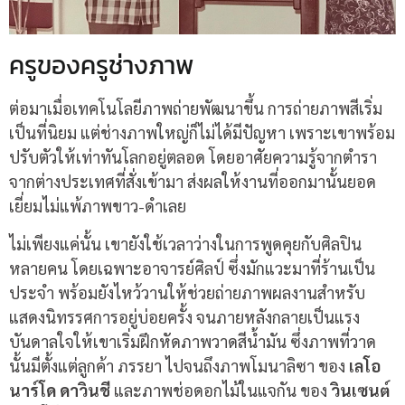
ครูของครูช่างภาพ
ต่อมาเมื่อเทคโนโลยีภาพถ่ายพัฒนาขึ้น การถ่ายภาพสีเริ่ม
เป็นที่นิยม แต่ช่างภาพใหญ่ก็ไม่ได้มีปัญหา เพราะเขาพร้อม
ปรับตัวให้เท่าทันโลกอยู่ตลอด โดยอาศัยความรู้จากตำรา
จากต่างประเทศที่สั่งเข้ามา ส่งผลให้งานที่ออกมานั้นยอด
เยี่ยมไม่แพ้ภาพขาว-ดำเลย
ไม่เพียงแค่นั้น เขายังใช้เวลาว่างในการพูดคุยกับศิลปิน
หลายคน โดยเฉพาะอาจารย์ศิลป์ ซึ่งมักแวะมาที่ร้านเป็น
ประจำ พร้อมยังไหว้วานให้ช่วยถ่ายภาพผลงานสำหรับ
แสดงนิทรรศการอยู่บ่อยครั้ง จนภายหลังกลายเป็นแรง
บันดาลใจให้เขาเริ่มฝึกหัดภาพวาดสีน้ำมัน ซึ่งภาพที่วาด
นั้นมีตั้งแต่ลูกค้า ภรรยา ไปจนถึงภาพโมนาลิซา ของ
เลโอ
นาร์โด
ดาวินชี
และภาพช่อดอกไม้ในแจกัน ของ
วินเซนต์