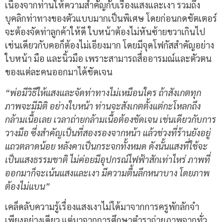
เนื่องจากท่านให้ความสำคัญกับเรื่องแสงและเงา รวมถึง
บุคลิกท่าทางของตัวแบบมากเป็นพิเศษ โดยก่อนกดชัตเตอร์
จะต้องจัดท่าลูกค้าให้ดี ใบหน้าต้องไม่หันซ้ายขวาเกินไป
เช่นเดียวกับคอก็ต้องไม่เอียงมาก โดยมีจุดโฟกัสสำคัญอย่าง
ใบหน้า มือ และนิ้วมือ เพราะสามารถสื่ออารมณ์และตัวตน
ของแต่ละคนออกมาได้ชัดเจน
“พ่อมีวิธีให้แสงและจัดท่าทางไม่เหมือนใคร ถ้าสังเกตทุก
ภาพจะมีมิติ อย่างใบหน้า ท่านจะสังเกตตั้งแต่กะโหลกถึง
กล้ามเนื้อเลย เวลาถ่ายกล้ามเนื้อต้องชัดเจน เช่นเดียวกับการ
วางมือ ซึ่งสำคัญเป็นที่สองรองจากหน้า แล้วช่วงที่ร้านยังอยู่
แถวตลาดน้อย หลังคาเป็นกระจกทั้งหมด ดังนั้นแสงที่ใช้จะ
เป็นแสงธรรมชาติ ไม่ค่อยมีอุปกรณ์ไฟฟ้าสักเท่าไหร่ ภาพที่
ออกมาก็จะเน้นแสงและเงา มีความตื้นลึกหนาบาง โดยภาพ
ต้องไม่แบน”
เคล็ดลับความรู้เรื่องแสงเงาไม่ได้มาจากการครูพักลักจำ
เพียงอย่างเดียว แต่มาจากการศึกษาตำราถ่ายภาพจากทั่ว