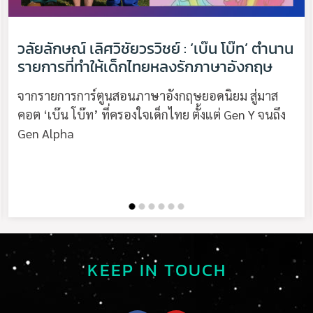
วลัยลักษณ์ เลิศวิชัยวรวิชย์ : ‘เบ๊น โบ๊ท’ ตำนาน
รายการที่ทำให้เด็กไทยหลงรักภาษาอังกฤษ
จากรายการการ์ตูนสอนภาษาอังกฤษยอดนิยม สู่มาส
คอต ‘เบ๊น โบ๊ท’ ที่ครองใจเด็กไทย ตั้งแต่ Gen Y จนถึง
Gen Alpha
KEEP IN TOUCH