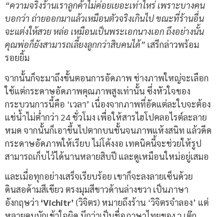
“ความจริงร้านเราลูกค้าไม่ค่อยเยอะเท่าไหร่ เพราะบางคน
บอกว่า ถ่ายออกมาแล้วเหมือนตัวจริงเกินไป ขณะที่ร้านอื่น
จะแต่งให้สวย หล่อ เหมือนเป็นพระเอกนางเอก ถึงอย่างนั้น
คุณพ่อก็ยังสามารถเลี้ยงลูกกว่าสิบคนได้”
เสรีกล่าวพร้อม
รอยยิ้ม
จากนั้นก็จะมาถึงขั้นตอนการอัดภาพ ช่างภาพใหญ่จะเลือก
ใช้แต่กระดาษอัดภาพคุณภาพสูงเท่านั้น ซึ่งหัวใจของ
กระบวนการนี้คือ ‘เวลา’ เนื่องจากภาพที่อัดแต่ละใบจะต้อง
แช่น้ำไม่ต่ำกว่า 24 ชั่วโมง เพื่อให้สารไฮโปคลอไรต์ละลาย
หมด จากนั้นก็เอาขึ้นไปตากบนชั้นจนภาพแห้งสนิท แล้วดีด
กระดาษอัดภาพให้เรียบ ไม่โค้งงอ เทคนิคนี้จะช่วยให้รูป
สามารถเก็บไว้ได้นานหลายสิบปี และดูเหมือนใหม่อยู่เสมอ
และเมื่อทุกอย่างเสร็จเรียบร้อย เขาก็จะลงลายเซ็นด้วย
ดินสอด้ามสีเขียว ตรงมุมสีขาวด้านล่างขวา เป็นภาษา
อังกฤษว่า
‘Vichitr’
(
วิจิตร
)
หมายถึงร้าน
‘
วิจิตรจำลอง
’
แต่
หลายคนมักเข้าใจผิด นึกว่าเป็นชื่อภาษาไทยของ ว
.
เต๊ก