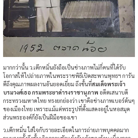
มากกว่านั้น ว.เต๊กหมิ่นยังถือเป็นช่างภาพไม่กี่คนที่ได้รับ
โอกาสให้ไปถ่ายภาพในพระราชพิธีเปิดสะพานพุทธฯ การัน
ตีถึงคุณภาพผลงานอันยอดเยี่ยม ถึงขั้นที่
สมเด็จพระเจ้า
บรมวงศ์เธอ กรมพระยาดำรงราชานุภาพ
อดีตเสนาบดี
กระทรวงมหาดไทย ทรงยกย่องว่า เขาคือช่างภาพเบอร์ต้นๆ
ของเมืองไทย เพราะแม้แต่พระรูปที่ตั้งแสดงอยู่ในหอสมุด
ส่วนพระองค์ก็ยังเป็นฝีมือของเขา
ว
.
เต๊กหมิ่น ใส่ใจกับรายละเอียดในการถ่ายภาพบุคคลมาก