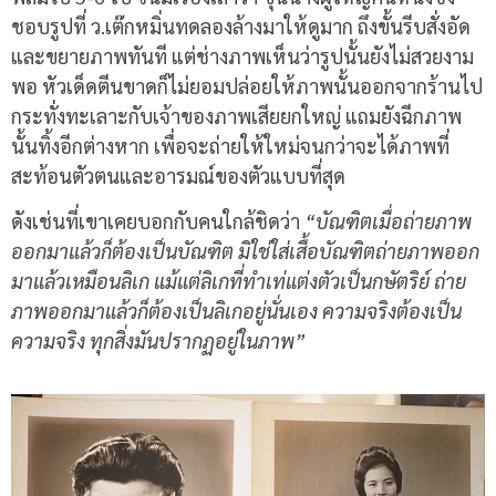
ชอบรูปที่ ว.เต๊กหมิ่นทดลองล้างมาให้ดูมาก ถึงขั้นรีบสั่งอัด
และขยายภาพทันที แต่ช่างภาพเห็นว่ารูปนั้นยังไม่สวยงาม
พอ หัวเด็ดตีนขาดก็ไม่ยอมปล่อยให้ภาพนั้นออกจากร้านไป
กระทั่งทะเลาะกับเจ้าของภาพเสียยกใหญ่ แถมยังฉีกภาพ
นั้นทิ้งอีกต่างหาก เพื่อจะถ่ายให้ใหม่จนกว่าจะได้ภาพที่
สะท้อนตัวตนและอารมณ์ของตัวแบบที่สุด
ดังเช่นที่เขาเคยบอกกับคนใกล้ชิดว่า
“
บัณฑิตเมื่อถ่ายภาพ
ออกมาแล้วก็ต้องเป็นบัณฑิต มิใช่ใส่เสื้อบัณฑิตถ่ายภาพออก
มาแล้วเหมือนลิเก แม้แต่ลิเกที่ทำเท่แต่งตัวเป็นกษัตริย์ ถ่าย
ภาพออกมาแล้วก็ต้องเป็นลิเกอยู่นั่นเอง ความจริงต้องเป็น
ความจริง ทุกสิ่งมันปรากฏอยู่ในภาพ
”