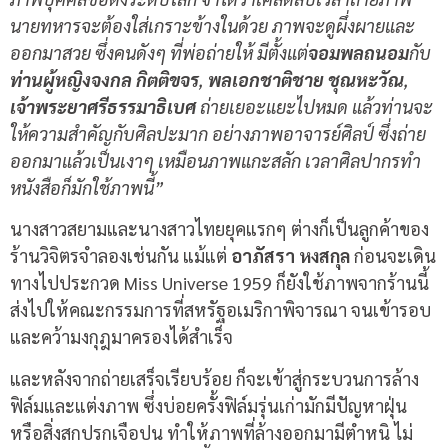
นายทหารจะต้องใส่เกราะข้างในด้วย ภาพจะดูผึ่งผายและ
ออกมาสวย ซึ่งคนดังๆ ที่พ่อถ่ายให้ มีตั้งแต่
จอมพลถนอม
กับ
ท่านผู้หญิงจงกล กิตติขจร
,
พลเอกชาติชาย ชุณหะวัณ
,
เจ้าพระยาศรีธรรมาธิเบศ
ถ่ายเยอะแยะไปหมด แล้วท่านจะ
ให้ความสำคัญกับศิลปะมาก อย่างภาพอาจารย์ศิลป์ ซึ่งถ่าย
ออกมาแล้วเป็นเงาๆ เหมือนภาพแกะสลัก เวลาศิลปากรทำ
หนังสือก็มักใช้ภาพนี้”
นางสาวสยามและนางสาวไทยยุคแรกๆ ต่างก็เป็นลูกค้าของ
ร้านวิจิตรจำลองเช่นกัน แม้แต่
อาภัสรา หงสกุล
ก่อนจะเดิน
ทางไปประกวด Miss Universe 1959 ก็ยังใช้ภาพจากร้านนี้
ส่งไปให้คณะกรรมการที่สหรัฐอเมริกาพิจารณา จนเข้ารอบ
และคว้ามงกุฎมาครองได้สำเร็จ
และหลังจากถ่ายเสร็จเรียบร้อย ก็จะเข้าสู่กระบวนการล้าง
ฟิล์มและแต่งภาพ ซึ่งบ่อยครั้งฟิล์มรุ่นเก่ามักมีปัญหาฝุ่น
หรือสิ่งสกปรกเจือปน ทำให้ภาพที่ล้างออกมามีตำหนิ ไม่