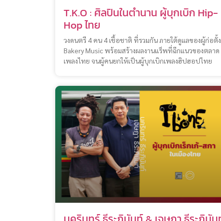
T.K.O : ศิลปินในตำนาน ผู้บุกเบิก Hip-
Hop ไทย
วงดนตรี 4 คน 4 เชื้อชาติ ที่รวมกัน ภายใต้ดูแลของผู้ก่อตั้ง
Bakery Music พร้อมสร้างผลงานแร็พที่ฉีกแนวของตลาด
เพลงไทย จนผู้คนยกให้เป็นผู้บุกเบิกเพลงฮิปฮอปไทย
นครินทร์ ธีระภินันท์ & เจษฎา ธีระภินันท