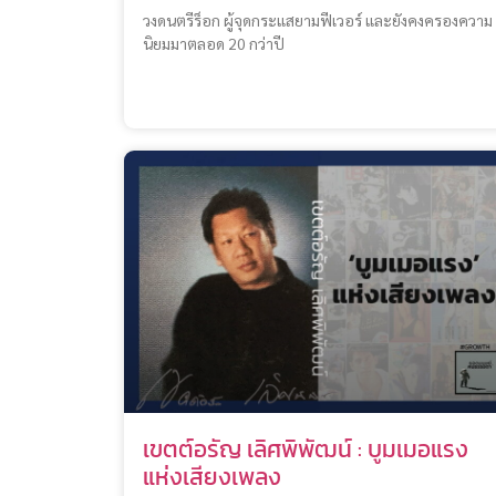
วงดนตรีร็อก ผู้จุดกระแสยามฟีเวอร์ และยังคงครองความ
นิยมมาตลอด 20 กว่าปี
เขตต์อรัญ เลิศพิพัฒน์ : บูมเมอแรง
แห่งเสียงเพลง