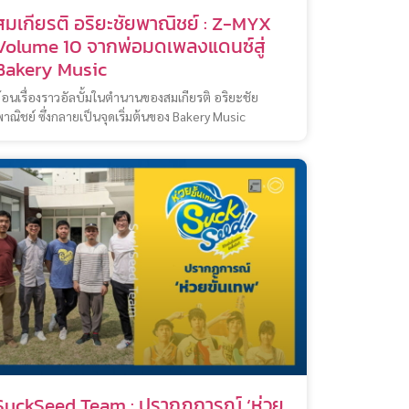
สมเกียรติ อริยะชัยพาณิชย์ : Z-MYX
Volume 10 จากพ่อมดเพลงแดนซ์สู่
Bakery Music
้อนเรื่องราวอัลบั้มในตำนานของสมเกียรติ อริยะชัย
าณิชย์ ซึ่งกลายเป็นจุดเริ่มต้นของ Bakery Music
SuckSeed Team : ปรากฏการณ์ ‘ห่วย