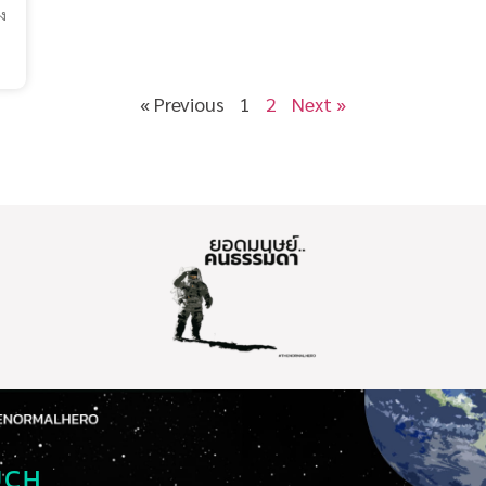
ง
« Previous
1
2
Next »
UCH