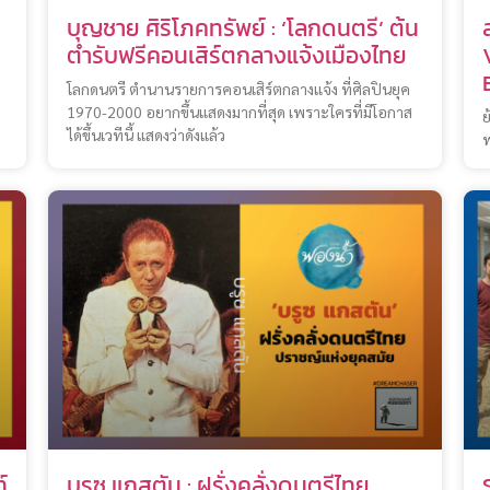
บุญชาย ศิริโภคทรัพย์ : ‘โลกดนตรี’ ต้น
ตำรับฟรีคอนเสิร์ตกลางแจ้งเมืองไทย
โลกดนตรี ตำนานรายการคอนเสิร์ตกลางแจ้ง ที่ศิลปินยุค
1970-2000 อยากขึ้นแสดงมากที่สุด เพราะใครที่มีโอกาส
ย
ได้ขึ้นเวทีนี้ แสดงว่าดังแล้ว
พ
์
บรูซ แกสตัน : ฝรั่งคลั่งดนตรีไทย