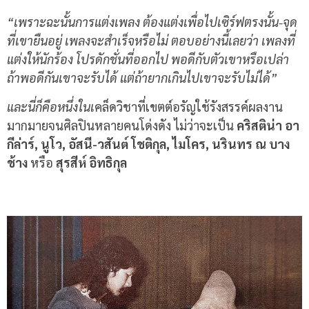
“เพราะฉะนั้นการแต่งเพลง ต้องแต่งเพื่อไปเซิร์ฟตรงนั้น-จุด
ที่เขายืนอยู่ เพลงจะสำเร็จหรือไม่ ตอบอย่างนี้เลยว่า เพลงที่
แต่งให้นักร้อง โปรดักชั่นที่ออกไป พอดีกับตัวเขาหรือเปล่า
ถ้าพอดีกันเขาจะรับได้ แต่ถ้ายากเกินไปเขาจะรับไม่ได้”
และนี่ก็คือหนึ่งในเ
คล็ดวิชาที่เขตต์อรัญใช้รังสรรค์ผลงาน
มากมายจนศิลปินหลายคนโด่งดัง ไม่ว่าจะเป็น
คริสติน่า อา
กีล่าร์, นูโว, อัสนี-วสันต์ โชติกุล, ไมโคร, นรินทร ณ บาง
ช้าง
หรือ
สุรสีห์ อิทธิกุล