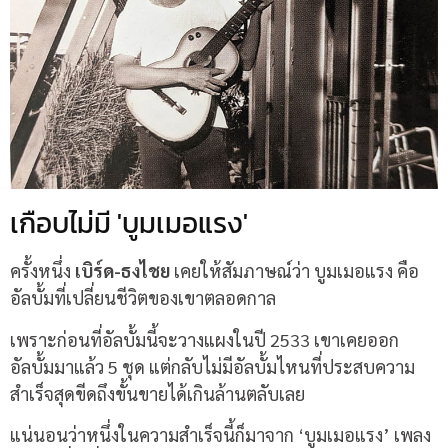
เกือบไม่มี 'บูมเมอแรง'
ครั้งหนึ่ง
เบิร์ด-ธงไชย
เคยให้สัมภาษณ์ว่า บูมเมอแรง คือ
อัลบั้มที่เปลี่ยนชีวิตของเขาตลอดกาล
เพราะก่อนที่อัลบั้มนี้จะวางแผงในปี 2533 เขาเคยออก
อัลบั้มมาแล้ว 5 ชุด แต่กลับไม่มีอัลบั้มไหนที่ประสบความ
สำเร็จสุดขีดถึงขั้นขายได้เกินล้านตลับเลย
แน่นอนว่าหนึ่งในความสำเร็จนี้ก็มาจาก ‘บูมเมอแรง’ เพลง