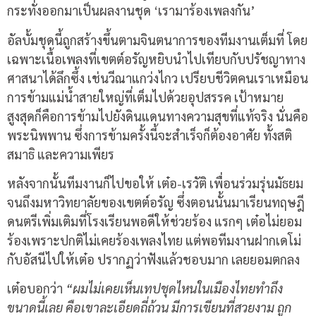
กระทั่งออกมาเป็นผลงานชุด ‘เรามาร้องเพลงกัน’
อัลบั้มชุดนี้ถูกสร้างขึ้นตามจินตนาการของทีมงานเต็มที่ โดย
เฉพาะเนื้อเพลงที่เขตต์อรัญหยิบนำไปเทียบกับปรัชญาทาง
ศาสนาได้ลึกซึ้ง เช่นวีณาแกว่งไกว เปรียบชีวิตคนเราเหมือน
การข้ามแม่น้ำสายใหญ่ที่เต็มไปด้วยอุปสรรค เป้าหมาย
สูงสุดก็คือการข้ามไปยังดินแดนทางความสุขที่แท้จริง นั่นคือ
พระนิพพาน ซึ่งการข้ามครั้งนี้จะสำเร็จก็ต้องอาศัย ทั้งสติ
สมาธิ และความเพียร
หลังจากนั้นทีมงานก็ไปขอให้ เต๋อ-เรวัติ เพื่อนร่วมรุ่นมัธยม
จนถึงมหาวิทยาลัยของเขตต์อรัญ ซึ่งตอนนั้นมาเรียนทฤษฎี
ดนตรีเพิ่มเติมที่โรงเรียนพอดีให้ช่วยร้อง แรกๆ เต๋อไม่ยอม
ร้องเพราะปกติไม่เคยร้องเพลงไทย แต่พอทีมงานฝากเดโม่
กับอัสนีไปให้เต๋อ ปรากฏว่าฟังแล้วชอบมาก เลยยอมตกลง
เต๋อบอกว่า
“ผมไม่เคยเห็นเทปชุดไหนในเมืองไทยทำถึง
ขนาดนี้เลย คือเขาละเอียดถี่ถ้วน มีการเขียนที่สวยงาม ถูก