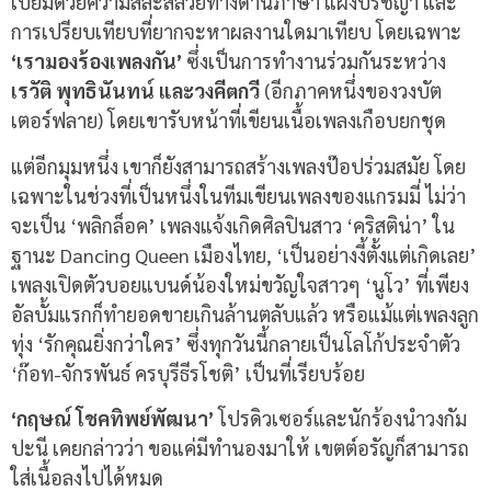
เปี่ยมด้วยความสละสลวยทางด้านภาษา แฝงปรัชญา และ
การเปรียบเทียบที่ยากจะหาผลงานใดมาเทียบ โดยเฉพาะ
‘เรามองร้องเพลงกัน’
ซึ่งเป็นการทำงานร่วมกันระหว่าง
เรวัติ พุทธินันทน์ และวงคีตกวี
(อีกภาคหนึ่งของวงบัต
เตอร์ฟลาย) โดยเขารับหน้าที่เขียนเนื้อเพลงเกือบยกชุด
แต่อีกมุมหนึ่ง เขาก็ยังสามารถสร้างเพลงป๊อปร่วมสมัย โดย
เฉพาะในช่วงที่เป็นหนึ่งในทีมเขียนเพลงของแกรมมี่ ไม่ว่า
จะเป็น ‘พลิกล็อค’ เพลงแจ้งเกิดศิลปินสาว ‘คริสติน่า’ ใน
ฐานะ Dancing Queen เมืองไทย, ‘เป็นอย่างงี้ตั้งแต่เกิดเลย’
เพลงเปิดตัวบอยแบนด์น้องใหม่ขวัญใจสาวๆ ‘นูโว’ ที่เพียง
อัลบั้มแรกก็ทำยอดขายเกินล้านตลับแล้ว หรือแม้แต่เพลงลูก
ทุ่ง ‘รักคุณยิ่งกว่าใคร’ ซึ่งทุกวันนี้กลายเป็นโลโก้ประจำตัว
‘ก๊อท-จักรพันธ์ ครบุรีธีรโชติ’ เป็นที่เรียบร้อย
‘กฤษณ์ โชคทิพย์พัฒนา’
โปรดิวเซอร์และนักร้องนำวงกัม
ปะนี เคยกล่าวว่า ขอแค่มีทำนองมาให้ เขตต์อรัญก็สามารถ
ใส่เนื้อลงไปได้หมด