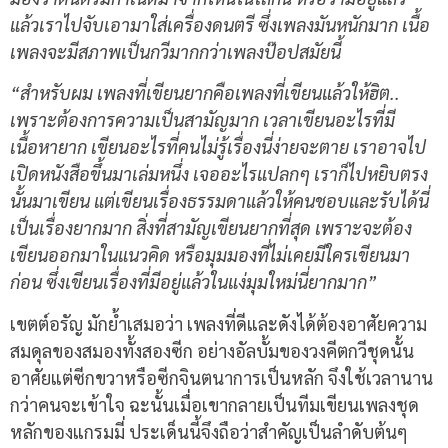
แล้วเราไปจับเอามาใส่เครื่องดนตรี ซึ่งเพลงมันหนักมาก เนื้อ
เพลงจะมีสภาพเป็นกวีมากกว่าเพลงป๊อปสมัยนี้
“สำหรับผม เพลงที่เขียนยากคือเพลงที่เขียนแล้วให้ฮิต..
เพราะต้องการความเป็นสามัญมาก เวลาเขียนอะไรที่มี
เนื้อหายาก เขียนอะไรที่คนไม่รู้เรื่องนี่ง่ายจะตาย เราอาจไป
เปิดหนังสือขึ้นมาเล่มหนึ่ง เจออะไรแปลกๆ เราก็ไปหยิบตรง
นั้นมาเขียน แต่เขียนเรื่องธรรมดาแล้วให้คนชอบและรับได้นี่
เป็นเรื่องยากมาก สิ่งที่สามัญเขียนยากที่สุด เพราะจะต้อง
เขียนออกมาในแนวคิด หรือมุมมองที่ไม่เคยมีใครเขียนมา
ก่อน ซึ่งเขียนเรื่องที่มีอยู่แล้วในแง่มุมใหม่นี่ยากมาก”
เขตต์อรัญ มักย้ำเสมอว่า เพลงที่ดีและดังได้ต้องอาศัยความ
สมดุลของสมองทั้งสองซีก อย่างอัลบั้มของวงคีตกวีชุดนั้น
อาศัยแต่ซีกขวาหรือซีกจินตนาการเป็นหลัก จึงใช้เวลานาน
กว่าคนจะเข้าใจ ฉะนั้นเมื่อเขากลายเป็นทีมเขียนเพลงชุด
หลักของแกรมมี่ ประเด็นนี้จึงถือว่าสำคัญเป็นลำดับต้นๆ