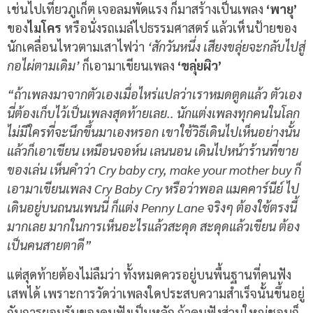
เช่นไปเที่ยวภูเก็ต เจอลมพัดแรง ก็มาสร้างเป็นเพลง
‘พายุ’
ของ
ไมโคร
หรือนั่งรถเมล์ไปธรรมศาสตร์ แล้วเห็นป้ายของ
นักเคลื่อนไหวตามเสาไฟว่า
‘สักวันหนึ่ง เสียงขลุ่ยจะกลับไปสู่
กอไผ่ตามเดิม’
ก็เอามาเขียนเพลง
‘ขลุ่ยผิว’
“ถ้าเพลงมาจากตัวเองเมื่อไหร่แปลว่าเราหมดตูดแล้ว ตัวเอง
นี่ต้องเก็บไว้เป็นเพลงสุดท้ายเลย.. นักแต่งเพลงทุกคนในโลก
ไม่มีใครที่จะนึกขึ้นมาเองหรอก เขาใช้วิธีเดินไปเห็นอย่างนั้น
แล้วก็เอาเขียน เหมือนจอห์น เลนนอน เดินไปหน้าร้านที่ขาย
ของเล่น เห็นคำว่า Cry baby cry, make your mother buy ก็
เอามาเขียนเพลง Cry Baby Cry หรือว่าพอล แมคคาร์นีย์ ไป
เดินอยู่บนถนนเพนนี่ ก็แต่ง Penny Lane จริงๆ ต้องใช้ตรงนี้
มากเลย มากในการเห็นอะไรแล้วสะดุด สะดุดแล้วเขียน ต้อง
เป็นคนสายตาดี”
แต่สุดท้ายต้องไม่ลืมว่า ทั้งหมดควรอยู่บนพื้นฐานที่คนฟัง
เสพได้ เพราะการวัดว่าเพลงใดประสบความสำเร็จนั้นขึ้นอยู่
กับการยอมรับของคนฟังเป็นหลัก ถ้าคนฟังส่วนใหญ่ชอบก็