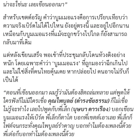
น่าจะใช่นะ เลยเขียนออกมา”
สำหรับเขตต์อรัญ คำว่าบูมเมอแรงคือการเปรียบเทียบว่า
ความจริงเบิร์ดไม่ได้ไปไหน ยังอยู่ตรงนี้ และอยู่ไปอีกนาน
เหมือนกับบูมเมอแรงที่แม้จะถูกขว้างไปไกล ก็ยังสามารถ
กลับมาที่เดิม
แต่หลังเขียนเสร็จ พอเข้าที่ประชุมกลับโดนท้วงติงอย่าง
หนัก โดยเฉพาะคำว่า ‘บูมเมอแรง’ ที่ถูกมองว่าฉีกเกินไป
และไม่ใช่สิ่งที่คนไทยคุ้นเคย หากปล่อยไป คนอาจไม่รับก็
เป็นได้
“ตอนที่เขียนออกมา ผมรู้ว่ามันต้องฮิตถล่มทลาย แต่พูดให้
ใครฟังก็ไม่มีใครเชื่อ
คุณไพบูลย์ (ดำรงชัยธรรม)
ก็ไม่เชื่อ
ไม่รู้จะทำไง เลยไปพูดกับพี่เล็ก (
บุษบา ดาวเรือง
) บอกเขียน
บูมเมอแรงให้เบิร์ด พี่เล็กก็ตาโต บอกพี่เขตต์เอาเลย พี่เล็กก็
ไฟต์จนกระทั่งคุณไพบูลย์รำคาญ บอกทำไมต้องเพลงนี้ด้วย
พี่เต๋อก็บอกทำไมต้องเพลงนี้ด้วย