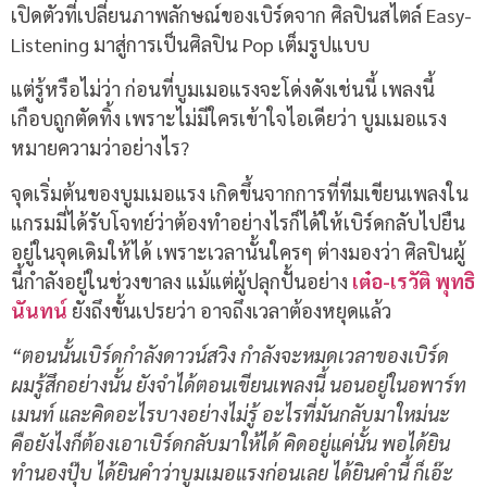
เปิดตัวที่เปลี่ยนภาพลักษณ์ของเบิร์ดจาก ศิลปินสไตล์ Easy-
Listening มาสู่การเป็นศิลปิน Pop เต็มรูปแบบ
แต่รู้หรือไม่ว่า ก่อนที่บูมเมอแรงจะโด่งดังเช่นนี้ เพลงนี้
เกือบถูกตัดทิ้ง เพราะไม่มีใครเข้าใจไอเดียว่า บูมเมอแรง
หมายความว่าอย่างไร?
จุดเริ่มต้นของบูมเมอแรง เกิดขึ้นจากการที่ทีมเขียนเพลงใน
แกรมมี่ได้รับโจทย์ว่าต้องทำอย่างไรก็ได้ให้เบิร์ดกลับไปยืน
อยู่ในจุดเดิมให้ได้ เพราะเวลานั้นใครๆ ต่างมองว่า ศิลปินผู้
นี้กำลังอยู่ในช่วงขาลง แม้แต่ผู้ปลุกปั้นอย่าง
เต๋อ-เรวัติ พุทธิ
นันทน์
ยังถึงขั้นเปรยว่า อาจถึงเวลาต้องหยุดแล้ว
“ตอนนั้นเบิร์ดกำลังดาวน์สวิง กำลังจะหมดเวลาของเบิร์ด
ผมรู้สึกอย่างนั้น ยังจำได้ตอนเขียนเพลงนี้ นอนอยู่ในอพาร์ท
เมนท์ และคิดอะไรบางอย่างไม่รู้ อะไรที่มันกลับมาใหม่นะ
คือยังไงก็ต้องเอาเบิร์ดกลับมาให้ได้ คิดอยู่แค่นั้น พอได้ยิน
ทำนองปุ๊บ ได้ยินคำว่าบูมเมอแรงก่อนเลย ได้ยินคำนี้ ก็เอ๊ะ