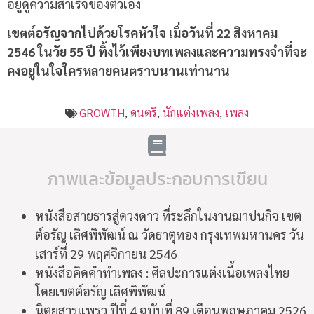
อยู่ดูความสำเร็จของตัวเอง
เขตต์อรัญจากไปด้วยโรคหัวใจ เมื่อวันที่ 22 สิงหาคม
2546 ในวัย 55 ปี ทิ้งไว้เพียงบทเพลงและความทรงจำที่จะ
คงอยู่ในใจใครหลายคนตราบนานเท่านาน
GROWTH
,
ดนตรี
,
นักแต่งเพลง
,
เพลง
ภาพและข้อมูลประกอบการเขียน
หนังสือสายธารสู่ดวงดาว ที่ระลึกในงานฌาปนกิจ เขต
ต์อรัญ เลิศพิพัฒน์ ณ วัดธาตุทอง กรุงเทพมหานคร วัน
เสาร์ที่ 29 พฤศจิกายน 2546
หนังสือคิดคำทำเพลง : ศิลปะการแต่งเนื้อเพลงไทย
โดยเขตต์อรัญ เลิศพิพัฒน์
นิตยสารแพรว ปีที่ 4 ฉบับที่ 89 เดือนพฤษภาคม 2526