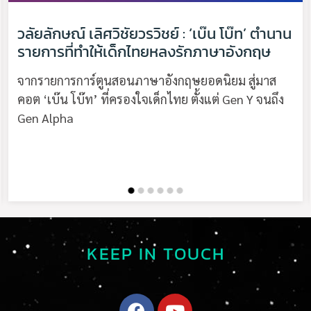
วลัยลักษณ์ เลิศวิชัยวรวิชย์ : ‘เบ๊น โบ๊ท’ ตำนาน
รายการที่ทำให้เด็กไทยหลงรักภาษาอังกฤษ
จากรายการการ์ตูนสอนภาษาอังกฤษยอดนิยม สู่มาส
คอต ‘เบ๊น โบ๊ท’ ที่ครองใจเด็กไทย ตั้งแต่ Gen Y จนถึง
Gen Alpha
KEEP IN TOUCH