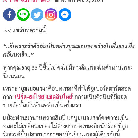
<< แชร์บทความนี้
“..ก็เพราะว่าตัวฉันเป็นอย่างบูมเมอแรง ขว้างไปยิ่งแรง ยิ่ง
กลับมาเร็ว..”
หากคุณอายุ 35 ปีขึ้นไป คงไม่มีทางลืมเพลงในตำนานเพลง
นี้แน่นอน
เพราะ
‘บูมเมอแรง’
คือบทเพลงที่ทำให้ซูเปอร์สตาร์ตลอด
กาล
‘
เบิร์ด-ธงไชย แมคอินไตย์
’
กลายเป็นศิลปินที่มียอด
ขายอัลบั้มเกินล้านตลับเป็นครั้งแรก
แม้จะผ่านมานานหลายสิบปี แต่บูมเมอแรงก็คงความเป็น
อมตะไม่เปลี่ยนแปลง ไม่ต่างจากบทเพลงอีกนับร้อย ที่ถูก
รังสรรค์ขึ้นปลายปากกาของนักเขียนเพลงผู้เดียวกันนี้