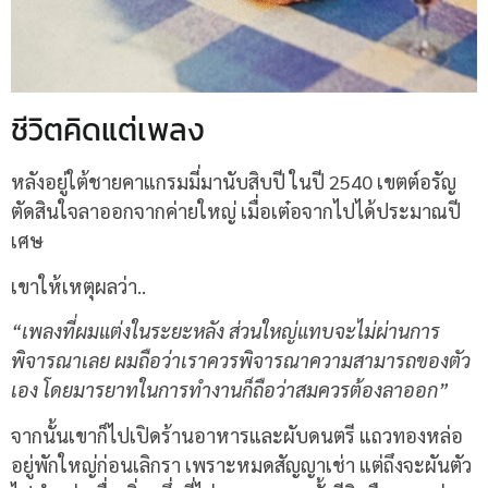
ชีวิตคิดแต่เพลง
หลังอยู่ใต้ชายคาแกรมมี่มานับสิบปี ในปี 2540 เขตต์อรัญ
ตัดสินใจลาออกจากค่ายใหญ่ เมื่อเต๋อจากไปได้ประมาณปี
เศษ
เขาให้เหตุผลว่า..
“เพลงที่ผมแต่งในระยะหลัง ส่วนใหญ่แทบจะไม่ผ่านการ
พิจารณาเลย ผมถือว่าเราควรพิจารณาความสามารถของตัว
เอง โดยมารยาทในการทำงานก็ถือว่าสมควรต้องลาออก”
จากนั้นเขาก็ไปเปิดร้านอาหารและผับดนตรี แถวทองหล่อ
อยู่พักใหญ่ก่อนเลิกรา เพราะหมดสัญญาเช่า แต่ถึงจะผันตัว