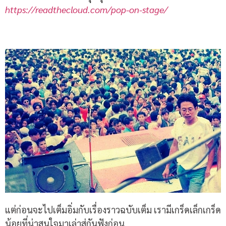
https://readthecloud.com/pop-on-stage/
แต่ก่อนจะไปเต็มอิ่มกับเรื่องราวฉบับเต็ม เรามีเกร็ดเล็กเกร็ด
น้อยที่น่าสนใจมาเล่าสู่กันฟังก่อน