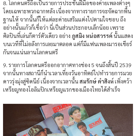
8. โลกดนตรีถือเป็นรายการประชันฝีมือของค่ายเพลงต่างๆ
โดยเฉพาะพวกฉากหลัง เนื่องจากทางรายการจะจัดฉากพื้น
ฐานให้ จากนั้นก็ให้แต่ละค่ายเสริมแต่งไปตามใจชอบ ถึง
อย่างนั้นแก้วก็เชื่อว่า นี่เป็นส่วนประกอบเล็กน้อย เพราะ
ศิลปินที่เล่นกีตาร์ตัวเดียว อย่าง
ภูสมิง หน่อสวรรค์
นั้นแสดง
บนเวทีที่ไม่อลังการเลยมาตลอด แต่ก็มีแฟนเพลงมารอเชียร์
กันจนแน่นลานโลกดนตรี
9.
รายการโลกดนตรีออกอากาศทางช่อง
5
จนถึงสิ้นปี
2539
จากนั้นทางสถานีก็นำเวลาเที่ยงวันอาทิตย์ไปทำรายการมวย
ดาวรุ่งมุ่งสู่ซิดนีย์ เนื่องจากเวลานั้น
สมรักษ์ คำสิงห์
เพิ่งคว้า
เหรียญทองโอลิมปิกเหรียญแรกของเมืองไทยได้สำเร็จ