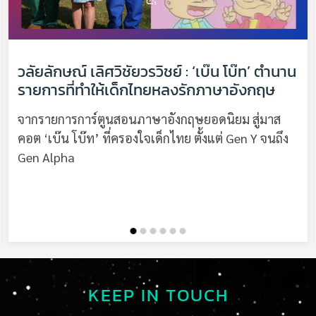
วลัยลักษณ์ เลิศวิชัยวรวิชย์ : ‘เบ๊น โบ๊ท’ ตำนาน
รายการที่ทำให้เด็กไทยหลงรักภาษาอังกฤษ
จากรายการการ์ตูนสอนภาษาอังกฤษยอดนิยม สู่มาส
คอต ‘เบ๊น โบ๊ท’ ที่ครองใจเด็กไทย ตั้งแต่ Gen Y จนถึง
Gen Alpha
KEEP IN TOUCH