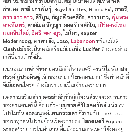
ศิลปินมากมาย ทั้งรุ่นเล็กรุ่นใหญ่ ไล่มาตั้งแต่
สุเทพ วงศ์
กำแหง
,
สวลี ผกาพันธุ์
,
Royal Sprites
,
Grand Ex’,
ชาตรี
,
สาว สาว สาว
,
คีรีบูน
,
อัญชลี จงคดีกิจ
,
คาราบาว,
พุ่มพวง
ดวงจันทร์
,
สายัณห์ สัญญา
,
ยอดรัก สลักใจ,
เบิร์ด-ธงไชย
แมคอินไตย์
,
อิทธิ พลางกูร
,
ไมโคร
,
Rapter
,
Moderndog
,
ทาทา ยัง
,
Loso
,
Labanoon
หรือแม้แต่
Clash
สมัยยังเป็นวงนักเรียนมัธยมชื่อ
Lucifer
ต่างเคยผ่าน
เวทีนี้มาแล้วทั้งสิ้น
แน่นอนภาพจำที่หลายคนนึกถึงโลกดนตรี คงหนีไม่พ้น
เสก
สรรค์ ภู่ประดิษฐ์
เจ้าของฉายา ‘โฆษกคนยาก’ ซึ่งทำหน้าที่
ดีเยี่ยมจนใครๆ ต่างนึกว่า เขาเป็นเจ้าของรายการ
แต่ความจริงแล้ว บุคคลสำคัญที่อยู่เบื้องหลังทุกกระบวนการ
ของลานดนตรีนี้ คือ
แก้ว
–
บุญชาย
ศิริโภคทรัพย์
แห่ง
72
โปรโมชั่น
ยอดมนุษย์
..
คนธรรมดา
จึงร่วมกับ
The Cloud
ขอพาทุกคนไปร่วมย้อนเรื่องราวของ
‘
โลกดนตรี
Pop on
Stage’
รายการในตำนาน ที่แม้จะผ่านกาลเวลาก็ยังคงอยู่