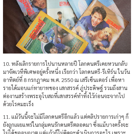
10. หลังเลิกรายการไปนานหลายปี โลกดนตรีเคยหวนกลับ
มาจัดเวทีพิเศษอยู่ครั้งหนึ่ง เรียกว่า โลกดนตรี-รีเทิร์น ในวัน
อาทิตย์ที่ 8 กรกฎาคม พ.ศ. 2550 ณ เสรีเซ็นเตอร์ เพื่อหา
รายได้มอบแก่ทายาทของ เสกสรรค์ ภู่ประดิษฐ์ รวมถึงสาน
ต่องานสร้างพระอุโบสถที่เสกสรรค์ทำทิ้งไว้ก่อนจะจากไป
ด้วยโรคมะเร็ง
11.
แม้วันนี้จะไม่มีโลกดนตรีอีกแล้ว แต่คลิปรายการเก่าๆ ก็
ยังถูกเผยแพร่ในกลุ่มคนรักดนตรีตลอดมา ซึ่งแม้บางครั้งจะ
ไม่ได้ขออนุญาต แต่แก้วก็ไม่คิดจะดำเนินการอะไร เพราะ