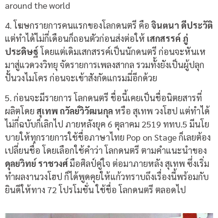
around the world
4.
โฆษกรายการคนแรกของโลกดนตรี คือ
จินตนา ดีประวัติ
แต่ทำได้ไม่กี่เดือนก็ถอนตัวก่อนส่งต่อให้
เสกสรรค์ ภู่
ประดิษฐ์
โดยแต่เดิมเสกสรรค์เป็นนักดนตรี ก่อนจะหันเห
มาสู่แวดวงวิทยุ จัดรายการเพลงสากล รวมทั้งยังเป็นผู้ปลุก
ปั้นวงไมโคร ก่อนจะเข้าสังกัดแกรมมี่อีกด้วย
5. ก่อนจะมีรายการ โลกดนตรี ชื่อนี้เคยเป็นชื่อนิตยสารที่
ผลิตโดย
สุเทพ ถวัลย์วิวัฒนกุล
หรือ สุเทพ วงโฮป แต่ทำได้
ไม่กี่ฉบับก็เลิกไป ภายหลังยุค 6 ตุลาคม 2519 ททบ.5 มีนโย
บายให้ทุกรายการใช้ชื่อภาษาไทย Pop on Stage ก็เลยต้อง
เปลี่ยนชื่อ โดยเลือกใช้คำว่า โลกดนตรี ตามคำแนะนำของ
ดุลยวิทย์ ราชวงศ์
มือศิลป์คู่ใจ ต่อมาภายหลัง สุเทพ ซึ่งเริ่ม
ทำผลงานวงโฮป ก็ได้พูดคุยให้แก้วทราบถึงเรื่องนี้พร้อมกับ
ยินดีให้ทาง 72 โปรโมชั่น ใช้ชื่อ โลกดนตรี ตลอดไป