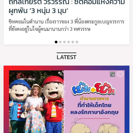
ถกลเกียรติ วีรวรรณ : ซิตคอมแห่งความ
ผูกพัน ‘3 หนุ่ม 3 มุม’
ซิทคอมในตำนาน เรื่องราวของ 3 พี่น้องตระกูลเบญจวรการ
ที่ยังคงอยู่ในใจผู้คนมานานกว่า 3 ทศวรรษ
LATEST