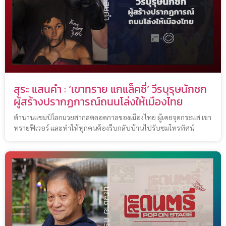
สุระ แสนคำ : ‘เขาทราย แกแล็คซี่’ วีรบุรุษนักชก
ผู้สร้างปรากฏการณ์ถนนโล่งให้เมืองไทย
ตำนานแชมป์โลกมวยสากลตลอดกาลของเมืองไทย ผู้เคยจุดกระแส เขา
ทรายฟีเวอร์ และทำให้ทุกคนต้องรีบกลับบ้านไปรับชมโทรทัศน์