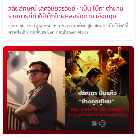
วลัยลักษณ์ เลิศวิชัยวรวิชย์ : ‘เบ๊น โบ๊ท’ ตำนาน
รายการที่ทำให้เด็กไทยหลงรักภาษาอังกฤษ
จากรายการการ์ตูนสอนภาษาอังกฤษยอดนิยม สู่มาสคอต ‘เบ๊น โบ๊ท’ ที่
ครองใจเด็กไทย ตั้งแต่ Gen Y จนถึง Gen Alpha