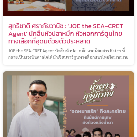
สุทธิชาติ ศราภัยวานิช : ‘JOE the SEA-CRET
Agent’ นักสืบหัวปลาหมึก หัวหอกการ์ตูนไทย
ทางเลือกที่อุดมด้วยตัวประหลาด
JOE the SEA-CRET Agent นักสืบหัวปลาหมึก จากนิตยสาร Katch ที่
กลายเป็นแรงบันดาลใจให้นักเขียนการ์ตูนทางเลือกแนวใหม่อีกมากมาย