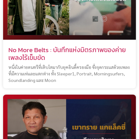
No More Belts : บันทึกแห่งมิตรภาพของค่าย
เพลงไร้เข็มขัด
หนึ่งในค่ายดนตรีที่เติบโตมากับยุคอินดี้ครองมือ ซึ่งจุดกระแสด้วยเพลง
ที่มีความเท่และแตกต่าง ทั้ง Sleeper1, Portrait, Morningsurfers,
Soundlanding และ Moon