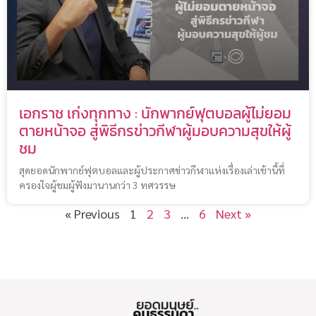
เอกราช เก่งทุกทาง : นักพากย์ฟุตบอลผู้ไม่ยอม
ตายหน้าจอ สู่พิธีกรข่าวกีฬาผู้มอบความสุขให้ผู้
ชม
สุดยอดนักพากย์ฟุตบอลและผู้ประกาศข่าวกีฬาแห่งเรื่องเล่าเช้านี้ที่
ครองใจผู้ชมผู้ฟังมานานกว่า 3 ทศวรรษ
« Previous
1
2
3
…
6
Next »