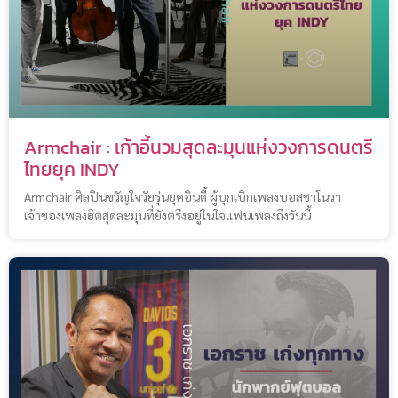
Armchair : เก้าอี้นวมสุดละมุนแห่งวงการดนตรี
ไทยยุค INDY
Armchair ศิลปินขวัญใจวัยรุ่นยุคอินดี้ ผู้บุกเบิกเพลงบอสซาโนวา
เจ้าของเพลงฮิตสุดละมุนที่ยังตรึงอยู่ในใจแฟนเพลงถึงวันนี้