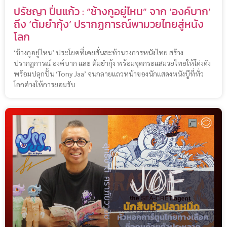
ปรัชญา ปิ่นแก้ว : “ช้างกูอยู่ไหน” จาก ‘องค์บาก’
ถึง ‘ต้มยำกุ้ง’ ปรากฏการณ์พามวยไทยสู่หนัง
โลก
‘ช้างกูอยู่ไหน’ ประโยคที่เคยสั่นสะท้านวงการหนังไทย สร้าง
ปรากฏการณ์ องค์บาก และ ต้มยำกุ้ง พร้อมจุดกระแสมวยไทยให้โด่งดัง
พร้อมปลุกปั้น ‘Tony Jaa’ จนกลายแถวหน้าของนักแสดงหนังบู๊ที่ทั่ว
โลกต่างให้การยอมรับ