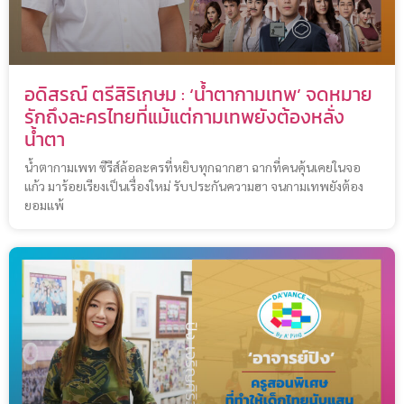
อดิสรณ์ ตรีสิริเกษม : ‘น้ำตากามเทพ’ จดหมาย
รักถึงละครไทยที่แม้แต่กามเทพยังต้องหลั่ง
น้ำตา
น้ำตากามเพท ซีรีส์ล้อละครที่หยิบทุกฉากฮา ฉากที่คนคุ้นเคยในจอ
แก้ว มาร้อยเรียงเป็นเรื่องใหม่ รับประกันความฮา จนกามเทพยังต้อง
ยอมแพ้