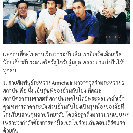
แต่ก่อนที่จะไปอ่านเรื่องราวฉบับเต็ม เรามีเกร็ดเล็กเกร็ด
น้อยเกี่ยวกับวงดนตรีขวัญใจวัยรุ่นยุค 2000 มาแบ่งปันให้
ทุกคน
1. สายสัมพันธ์ระหว่าง Armchair มาจากจุดร่วมระหว่าง 2
สถาบัน คือ ผึ้ง เป็นรุ่นพี่ของอ้วนกับโย่ง ที่คณะ
สถาปัตยกรรมศาสตร์ สถาบันเทคโนโลยีพระจอมเกล้าเจ้า
คุณทหารลาดกระบัง ส่วนอ้วนกับโย่งเป็นรุ่นน้องของจ้อที่
โรงเรียนสวนกุหลาบวิทยาลัย โดยจ้อถูกดึงมาร่วมวงแบบงงๆ
เพราะวงกำลังต้องการหามือเบส ไปร่วมเล่นคอนเสิร์ตแรก
ด้วยกัน