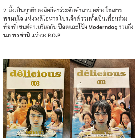
2.
ผึ้งเป็นญาติของมือกีตาร์ระดับตำนาน อย่าง
โอฬาร
พรหมใจ
แห่งวงดิโอฬาร โปรเจ็กต์ รวมทั้งเป็นเพื่อนร่วม
ห้องที่เซนต์คาเบรียลกับ
ป๊อด
และ
โป้ง
Moderndog
รวมถึง
นภ พรชำนิ
แห่งวง
P.O.P