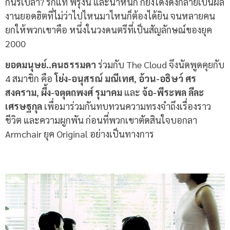
กันรึเปล่า? รักแท้ พรุ่งนี้ และน้ำหนัก ก็ยังโด่งดังกลายเป็นผล
งานยอดฮิตที่ไม่ว่าไปไหนมาไหนก็ต้องได้ยิน จนหลายคน
ยกให้พวกเขาคือ หนึ่งในวงดนตรีที่เป็นสัญลักษณ์ของยุค
2000
ยอดมนุษย์..คนธรรมดา
ร่วมกับ The Cloud จึงนัดพูดคุยกับ
4 สมาชิก คือ
โย่ง-อนุสรณ์ มณีเทศ
,
อ้วน-อธิษว์ ศร
สงคราม
,
ผึ้ง-จตุตถพงศ์ รุมาคม
และ
จ้อ-พีระพล ลีละ
เศรษฐกุล
เพื่อมาร่วมกันทบทวนความทรงจำถึงเรื่องราว
ชีวิต และความผูกพัน ก่อนที่พวกเขาตัดสินใจบอกลา
Armchair ยุค Original อย่างเป็นทางการ