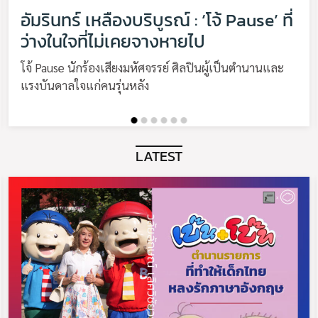
อัมรินทร์ เหลืองบริบูรณ์ : ‘โจ้ Pause’ ที่
ว่างในใจที่ไม่เคยจางหายไป
โจ้ Pause นักร้องเสียงมหัศจรรย์ ศิลปินผู้เป็นตำนานและ
แรงบันดาลใจแก่คนรุ่นหลัง
LATEST