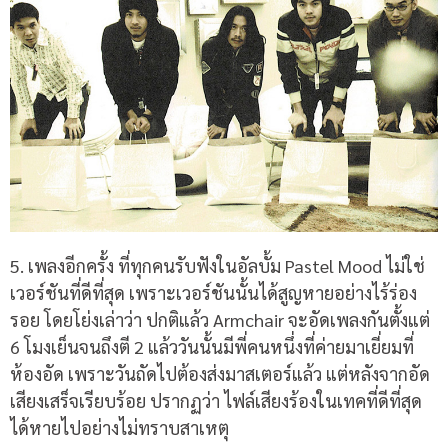
5. เพลงอีกครั้ง ที่ทุกคนรับฟังในอัลบั้ม Pastel Mood ไม่ใช่
เวอร์ชันที่ดีที่สุด เพราะเวอร์ชันนั้นได้สูญหายอย่างไร้ร่อง
รอย โดยโย่งเล่าว่า ปกติแล้ว Armchair จะอัดเพลงกันตั้งแต่
6 โมงเย็นจนถึงตี 2 แล้ววันนั้นมีพี่คนหนึ่งที่ค่ายมาเยี่ยมที่
ห้องอัด เพราะวันถัดไปต้องส่งมาสเตอร์แล้ว แต่หลังจากอัด
เสียงเสร็จเรียบร้อย ปรากฏว่า ไฟล์เสียงร้องในเทคที่ดีที่สุด
ได้หายไปอย่างไม่ทราบสาเหตุ