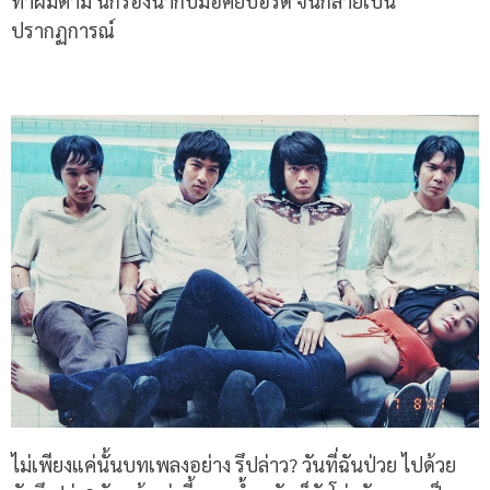
ทำผมตาม นักร้องนำกับมือคีย์บอร์ด จนกลายเป็น
ปรากฏการณ์
ไม่เพียงแค่นั้นบทเพลงอย่าง รึปล่าว? วันที่ฉันป่วย ไปด้วย