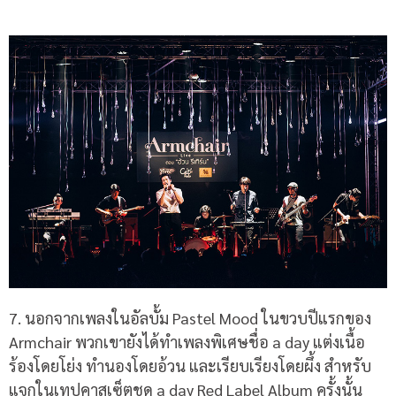
7. นอกจากเพลงในอัลบั้ม Pastel Mood ในขวบปีแรกของ
Armchair พวกเขายังได้ทำเพลงพิเศษชื่อ a day แต่งเนื้อ
ร้องโดยโย่ง ทำนองโดยอ้วน และเรียบเรียงโดยผึ้ง สำหรับ
แจกในเทปคาสเซ็ตชุด a day Red Label Album ครั้งนั้น