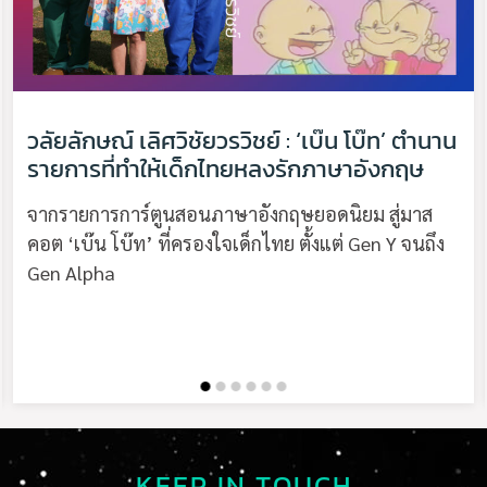
วลัยลักษณ์ เลิศวิชัยวรวิชย์ : ‘เบ๊น โบ๊ท’ ตำนาน
รายการที่ทำให้เด็กไทยหลงรักภาษาอังกฤษ
จากรายการการ์ตูนสอนภาษาอังกฤษยอดนิยม สู่มาส
คอต ‘เบ๊น โบ๊ท’ ที่ครองใจเด็กไทย ตั้งแต่ Gen Y จนถึง
Gen Alpha
KEEP IN TOUCH