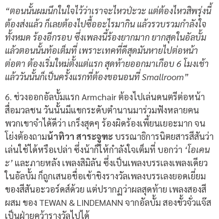
“ตอนนั้นผมนึกในใจไว้ว่าเราจะไหวป่ะวะ แต่ต้องไหวสิพรุ่งนี้
ต้องส่งแล้ว ก็เลยต้องไปซื้ออะไรมากิน แล้วรวบรวมกำลังใจ
ทั้งหมด ร้องอีกรอบ ซึ่งเพลงนี้ร้องยากมาก ยากสุดในอัลบั้ม
แล้วตอนนั้นท้อเต็มที่ เพราะเทคที่ดีสุดมันหายไปต่อหน้า
ต่อตา ต้องเริ่มใหม่ตั้งแต่แรก สุดท้ายออกมาเกือบ 6 โมงเช้า
แล้ววันนั้นก็เป็นครั้งแรกที่ต้องขอนอนที่ Smallroom”
6.
ช่วงออกอัลบั้มแรก
Armchair
ต้องไปเล่นดนตรีต่อหน้า
สื่อมวลชน วันนั้นมีแขกระดับตำนานมาร่วมฟังหลายคน
พวกเขาจำได้ดีว่า เกร็งสุดๆ ร้องผิดร้องเพี้ยนเยอะมาก จน
โย่งต้องถาม
น้าทิวา สาระจูฑะ
บรรณาธิการนิตยสารสีสันว่า
เล่นใช้ได้หรือเปล่า ซึ่งน้าก็ให้กำลังใจเต็มที่ บอกว่า
‘
โอเคน
ะ
’
และภายหลัง เพลงสิมิลัน ซึ่งเป็นเพลงบรรเลงเพลงเดียว
ในอัลบั้ม ก็ถูกเสนอชื่อเข้าชิงรางวัลเพลงบรรเลงยอดเยี่ยม
ของสีสันอะวอร์ดส์ด้วย แต่ปรากฏว่าผลสุดท้าย เพลงสองสี
ผสม ของ
TEWAN & LINDEMANN
จากอัลบั้ม สองขั้วจั่วแจ๊ส
เป็นฝ่ายคว้ารางวัลไปได้