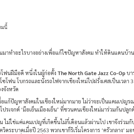
มนี้
กขึ้นมาทำอะไรบางอย่างเพื่อแก้ไขปัญหาสังคม ทำให้ดินแดนบ้านเ
นฝีมือดี หนึ่งในผู้ก่อตั้ง
The North Gate Jazz Co-Op
บาร
ฟน โบกรถและนั่งรถไฟจากเชียงใหม่ไปฝรั่งเศสเป็นเวลา 3 เด
องจังหวัด
ญเพื่อแก้ปัญหาสังคมในเชียงใหม่มากมาย ไม่ว่าจะเป็นแคมเ
รเจกต์ ‘มือเย็นเมืองเย็น’ ที่ชวนคนเชียงใหม่มาร่วมกันปลูกต้น
ืน ไม่ใช่แค่แคมเปญที่เกิดขึ้นไม่กี่เดือนแล้วผ่านไป เขาจึงร่วมกั
ควิดระบาดเมื่อปี 2563 พวกเขาก็ริเริ่มโครงการ ‘ครัวกลาง‘ 