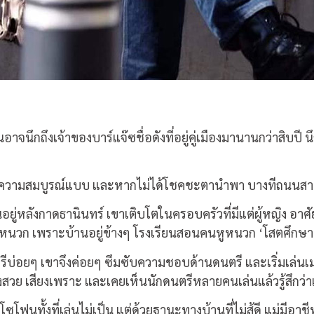
จนึกถึงเจ้าของบาร์แจ๊ซชื่อดังที่อยู่คู่เมืองมานานกว่าสิบปี
จากความสมบูรณ์แบบ และหากไม่ได้โชคชะตานำพา บางทีถนนสา
่หลังกาดธานินทร์ เขาเติบโตในครอบครัวที่มีแต่ผู้หญิง อาศัยอยู
็กหูหนวก เพราะบ้านอยู่ข้างๆ โรงเรียนสอนคนหูหนวก ‘โสตศึกษ
่อยๆ เขาจึงค่อยๆ ซึมซับความชอบด้านดนตรี และเริ่มเล่นเมาท
งสวย เสียงเพราะ และเคยเห็นนักดนตรีหลายคนเล่นแล้วรู้สึกว่าเ
ซโฟนทั้งที่เล่นไม่เป็น แต่ด้วยฐานะทางบ้านที่ไม่สู้ดี แม่มีอาช