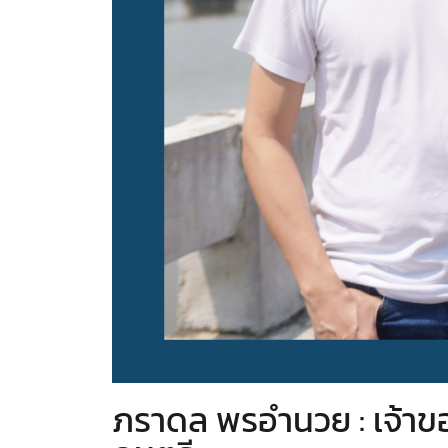
ภราดล พรอำนวย : เจ้าของบ