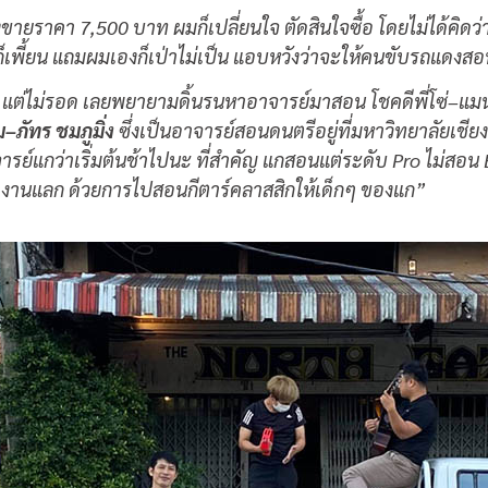
าคา 7,500 บาท ผมก็เปลี่ยนใจ ตัดสินใจซื้อ โดยไม่ได้คิดว่า เค
็เพี้ยน แถมผมเองก็เป่าไม่เป็น แอบหวังว่าจะให้คนขับรถแดงสอน 
 แต่ไม่รอด เลยพยายามดิ้นรนหาอาจารย์มาสอน โชคดีพี่โซ่
–
แมน
ม
–
ภัทร ชมภูมิ่ง
ซึ่งเป็นอาจารย์สอนดนตรีอยู่ที่มหาวิทยาลัยเช
จารย์แกว่าเริ่มต้นช้าไปนะ ที่สำคัญ แกสอนแต่ระดับ
Pro
ไม่สอน
มทำงานแลก ด้วยการไปสอนกีตาร์คลาสสิกให้เด็กๆ ของแก
”