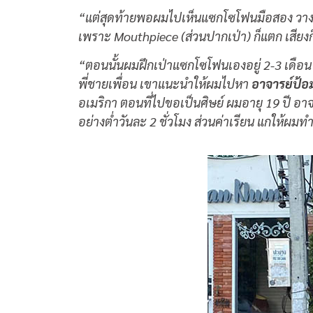
“แต่สุดท้ายพอผมไปเห็นแซกโซโฟนมือสอง วางขายร
เพราะ Mouthpiece (ส่วนปากเป่า) ก็แตก เสียงก
“
ตอนนั้นผมฝึกเป่าแซกโซโฟนเองอยู่
2-3
เดือน
พี่ชายเพื่อน เขาแนะนำให้ผมไปหา
อาจารย์ป้อ
อเมริกา ตอนที่ไปขอเป็นศิษย์ ผมอายุ
19
ปี อา
อย่างต่ำวันละ
2
ชั่วโมง ส่วนค่าเรียน แกให้ผ