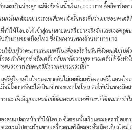
รักและเป็นห่วงลูก แม่จึงกัดฟันนำเงิน 5,000 บาท ซื้อกีตาร์คล
เหลวไหล ติดเกม เกเรจนเสียคน ดังนั้นพอเห็นว่า ผมชอบดนตรี ก็
นที่ทำให้โอปอได้เข้าสู่ถนนสายดนตรีอย่างจริงจัง และเจอครูดน
ะดับตำนานของเมืองไทย ซึ่งมีผลงานเพลงล้านนามากมาย
่สอนให้ผมรู้ว่าคนเราเล่นดนตรีไปเพื่ออะไร ในวันที่หัวผมเต็ม
กรธ กำลังทุกข์ หรือเศร้า กลับมามีความสุข หายเศร้าได้ ซึ่งทำใ
น มาพบว่าการเล่นดนตรีมีความหมายกว่านั้น”
งดนตรีคู่ใจ แต่ในใจของเขากลับไม่เคยลืมเครื่องดนตรีในดวงใจอ
้นเมื่อมีโอกาสที่จะได้เป็นเจ้าของแซกโซโฟน ต่อให้เป็นของมือ
สาธารณะ บังเอิญเจอคนขับสี่ล้อแดงมาจอดพัก เขาก็ทักผมว่า ทำไ
ียวของคนแปลกหน้า ทำให้โอปอ ซึ่งตอนนั้นเรียนคณะสถาปัตย
าท ตระเวนไปตามร้านขายเครื่องดนตรีมือสองทั่วเมืองเชียงใหม่ เพ