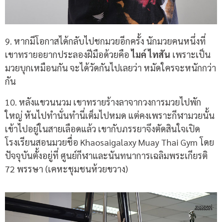
9. หากมีโอกาสได้กลับไปชกมวยอีกครั้ง นักมวยคนหนึ่งที่
เขาทรายอยากประลองฝีมือด้วยคือ
ไมค์ ไทสัน
เพราะเป็น
มวยบุกเหมือนกัน จะได้วัดกันไปเลยว่า หมัดใครจะหนักกว่า
กัน
10.
หลังแขวนนวม เขาทรายร้างลาจากวงการมวยไปพัก
ใหญ่ หันไปทำนั่นทำนี่เต็มไปหมด แต่คงเพราะกีฬามวยนั้น
เข้าไปอยู่ในสายเลือดแล้ว เขากับภรรยาจึงตัดสินใจเปิด
โรงเรียนสอนมวยชื่อ
Khaosaigalaxy Muay Thai Gym
โดย
ปัจจุบันตั้งอยู่ที่ ศูนย์กีฬาและนันทนาการเฉลิมพระเกียรติ
72
พรรษา
(
เคหะชุมชนห้วยขวาง
)