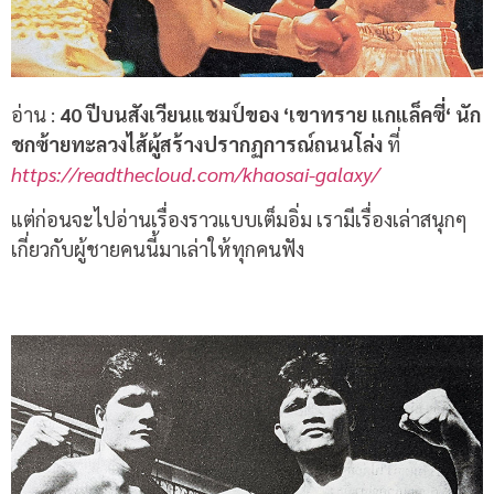
อ่าน
:
40
ปีบนสังเวียนแชมป์ของ
‘
เขาทราย แกแล็คซี่
‘
นัก
ชกซ้ายทะลวงไส้ผู้สร้างปรากฏการณ์ถนนโล่ง
ที่
https://readthecloud.com/khaosai-galaxy/
แต่ก่อนจะไปอ่านเรื่องราวแบบเต็มอิ่ม เรามีเรื่องเล่าสนุกๆ
เกี่ยวกับผู้ชายคนนี้มาเล่าให้ทุกคนฟัง