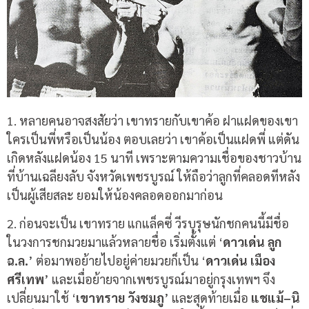
1. หลายคนอาจสงสัยว่า เขาทรายกับเขาค้อ ฝาแฝดของเขา
ใครเป็นพี่หรือเป็นน้อง ตอบเลยว่า เขาค้อเป็นแฝดพี่ แต่ดัน
เกิดหลังแฝดน้อง 15 นาที เพราะตามความเชื่อของชาวบ้าน
ที่บ้านเฉลียงลับ จังหวัดเพชรบูรณ์ ให้ถือว่าลูกที่คลอดทีหลัง
เป็นผู้เสียสละ ยอมให้น้องคลอดออกมาก่อน
2.
ก่อนจะเป็น เขาทราย แกแล็คซี่ วีรบุรุษนักชกคนนี้มีชื่อ
ในวงการชกมวยมาแล้วหลายชื่อ เริ่มตั้งแต่
‘
ดาวเด่น
ลูก
ฉ
.
ล
.
’
ต่อมาพอย้ายไปอยู่ค่ายมวยก็เป็น
‘
ดาวเด่น
เมือง
ศรีเทพ
’
และเมื่อย้ายจากเพชรบูรณ์มาอยู่กรุงเทพฯ จึง
เปลี่ยนมาใช้
‘
เขาทราย
วังชมภู
’
และสุดท้ายเมื่อ
แชแม้
–
นิ