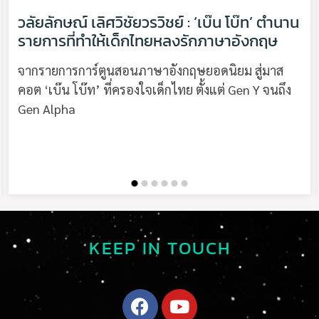
วลัยลักษณ์ เลิศวิชัยวรวิชย์ : ‘เบ๊น โบ๊ท’ ตำนาน
รายการที่ทำให้เด็กไทยหลงรักภาษาอังกฤษ
จากรายการการ์ตูนสอนภาษาอังกฤษยอดนิยม สู่มาส
คอต ‘เบ๊น โบ๊ท’ ที่ครองใจเด็กไทย ตั้งแต่ Gen Y จนถึง
Gen Alpha
KEEP IN TOUCH