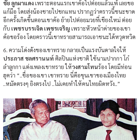
ชัย ลูกผาแดง
เพราะตอนแรกเขาค้อไปต่อยแล้วแพ้ เลยขอ
แก้มือ โดยส่งน้องชายไปชกแทน ปรากฏว่าคราวนี้ชนะขาด
อีกครั้งเกิดขึ้นตอนเขาค้อ ย้ายไปต่อยมวยที่เชียงใหม่ ต่อย
กับ
เพชรบรรเจิด เพชรเจริญ
เพราะหัวหน้าค่ายของเขา
ค้อขอร้อง โดยคราวนี้เขาทรายสามารถเอาชนะได้หวุดหวิด
6.
ความโด่งดังของเขาทราย กลายเป็นแรงบันดาลใจให้
ประภาส
ชลศรานนท์
ศิลปินแห่งชาติ ใช้นามปากกา โก๋
ลำลูกกา แต่งเพลงเขาทราย ให้
วงสามโทน
ร้อง โดยมีท่อน
ฮุคว่า
“..
ชื่อของเขา เขาทราย นี่คือขุนเขาของเมืองไทย
..
หมัดตรงๆ ยิงตรงไป
..
ไม่เคยทำให้คนไทยผิดหวัง
..”