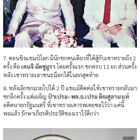
7. ตอนชิงแชมป์โลก มีนักชกคนเดียวที่ได้สู้กับเขาทรายถึง 2
ครั้ง คือ
เคนจิ มัตซูมูรา
โดยครั้งแรก ชกครบ 12 ยก ส่วนครั้ง
หลัง เขาทรายเอาชนะน็อกได้ในยกสุดท้าย
8.
หลังเลิกชกมวยไปได้
2
ปี แชแม้ติดต่อให้เขาทรายกลับมา
ชกอีกครั้ง แต่เผอิญ
ป๋าเปรม
–
พล
.
อ
.
เปรม
ติณสูลานนท์
อดีตนายกรัฐมนตรี ที่เขาทรายเคารพเคยขอไว้ว่า แค่นี้
พอแล้ว รักษาเกียรติประวัติของเราไว้ดีกว่า