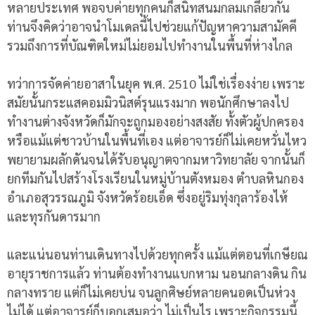
หลายประเทศ พอจบค่ายทุกคนก็สนิทสนมกลมเกลียวกัน
ท่านจึงคิดว่าอาจนำโมเดลนี้ไปช่วยแก้ปัญหาความสามัคคี
รวมถึงการที่บัณฑิตใหม่ไม่ยอมไปทำงานในพื้นที่ห่างไกล
ทว่าการจัดค่ายอาสาในยุค พ.ศ. 2510 ไม่ใช่เรื่องง่าย เพราะ
สมัยนั้นกระแสคอมมิวนิสต์รุนแรงมาก พอนักศึกษาลงไป
ทำงานต่างจังหวัดก็มักจะถูกมองอย่างสงสัย ทั้งตัวผู้ปกครอง
หรือแม้แต่ชาวบ้านในพื้นที่เอง แต่อาจารย์ก็ไม่เคยหวั่นไหว
พยายามผลักดันจนได้รับอนุญาตจากมหาวิทยาลัย จากนั้นก็
ยกทีมกันไปสร้างโรงเรียนในหมู่บ้านตังหมอง ตำบลหินกอง
อำเภอสุวรรณภูมิ จังหวัดร้อยเอ็ด ซึ่งอยู่ริมทุ่งกุลาร้องไห้
และทุรกันดารมาก
และแน่นอนท่านเดินทางไปด้วยทุกครั้ง แม้แต่ตอนที่เกษียณ
อายุราชการแล้ว ท่านต้องทำงานแบกหาม นอนกลางดิน กิน
กลางทราย แต่ก็ไม่เคยบ่น จนลูกศิษย์หลายคนอดเป็นห่วง
ไม่ได้ แต่อาจารย์ก็บอกเสมอว่า ไม่เป็นไร เพราะกิจกรรมนี้