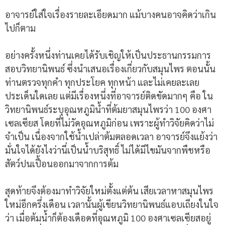
อาจารย์ใส่ใจเรื่องรายละเอียดมาก แม้บางคนอาจคิดว่าเกิน
ไปก็ตาม
อย่างครั้งหนึ่งท่านเคยได้รับเชิญให้เป็นประธานกรรมการ
สอบวิทยานิพนธ์ ซึ่งนำเสนอเรื่องเกี่ยวกับสมุนไพร ตอนนั้น
ท่านตรวจทุกคำ ทุกประโยค ทุกหน้า และไม่เคยละเลย
ประเด็นใดเลย แต่มีเรื่องหนึ่งที่อาจารย์ติดขัดมากๆ คือ ใน
วิทยานิพนธ์ระบุอุณหภูมิน้ำที่ต้มยาสมุนไพรว่า 100 องศา
เซลเซียส โดยที่ไม่วัดอุณหภูมิก่อน เพราะผู้ทำวิจัยคิดว่าไม่
จำเป็น เนื่องจากใช้น้ำเปล่าต้มตลอดเวลา อาจารย์จึงแย้งว่า
มั่นใจได้ยังไงว่านี่เป็นน้ำบริสุทธิ์ ไม่ได้มีไขมันจากพืชหรือ
สัตว์ปนเปื้อนออกมาจากการต้ม
สุดท้ายจึงต้องมาทำวิจัยใหม่ตั้งแต่ต้น เสียเวลาหาสมุนไพร
ใหม่อีกครึ่งเดือน เวลานั้นผู้เขียนวิทยานิพนธ์แอบเถียงในใจ
ว่า เมื่อต้มน้ำก็ต้องเดือดที่อุณหภูมิ 100 องศาเซลเซียสอยู่