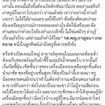
เท่านั้น ตอนนั้นถึงขั้นต้องเปิดดิกชันนารีแปล พออ่านเสร็จก็
ภาคภูมิใจมาก ไปบอกว่า อ่านแล้วค่ะ เขาว่าอย่างนี้ ท่านก็
บอกว่า ไม่ได้ให้อ่านเฉยๆ แต่ให้ไปทำ คือต้องคิดเลยว่าจะ
ต้องเตรียมอุปกรณ์การทดลองอย่างไร คิดให้เสร็จเลย คือ
ท่านสอนว่าทำอะไรต้องทำแบบลึกซึ้ง ไม่ใช่แค่ผิวๆ อ่านรู้
เรื่องแล้วก็จบ แต่อ่านแล้วทำได้ไหม”
รศ.พญ.กาญจนา เกษ
สอาด
หนึ่งในลูกศิษย์เล่าถึงครูที่เคารพรักยิ่ง
หรือช่วงปิดเทอมใหญ่ อาจารย์ทุกคนในแผนกจะต้องเข้า
ห้องเก็บของพร้อมกับผ้าขี้ริ้วและถังน้ำคนละใบ จากนั้นก็
เริ่มปัดขี้ฝุ่น เช็ดชั้นวางของ เครื่องมือทองเหลืองทุกชิ้นต้อง
นำมาขัด ของที่อยู่บนชั้นสูงๆ ก็ต้องปีนเก้าอี้เอาลงมา ครู
น้อยหลายคนมักบ่นว่าทำไมต้องทำงานเหมือนคนงานด้วย
อาจารย์ก็บอกว่า ต่อไปจะเป็นนายเขา ถ้าไม่รู้งานเสียก่อน
จะใช้ใครเขาได้อย่างไร ผลจากการเช็กของ ทำให้ทุกคนรู้จัก
เครื่องมือทุกชิ้นว่า มีอะไรบ้าง อยู่ที่ไหน มีมากน้อยเท่าไหร่
และพอถึงเวลาสั่งของ ก็จะรู้ว่าควรซื้อแค่ไหน หรือเวลาพบ