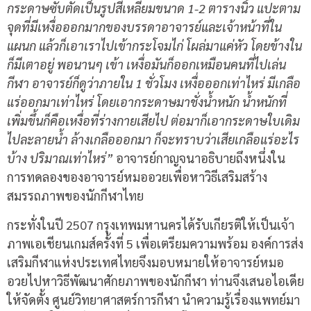
กระดาษซับตัดเป็นรูปสี่เหลี่ยมขนาด 1-2 ตารางนิ้ว แปะตาม
จุดที่มีเหงื่อออกมากของบรรดาอาจารย์และเจ้าหน้าที่ใน
แผนก แล้วก็เอาเราไปเข้ากระโจมไก่ โผล่มาแค่หัว โดยข้างใน
ก็มีเตาอยู่ พอนานๆ เข้า เหงื่อมันก็ออกเหมือนคนที่ไปเล่น
กีฬา อาจารย์ก็ดูว่าภายใน 1 ชั่วโมง เหงื่อออกเท่าไหร่ มีเกลือ
แร่ออกมาเท่าไหร่ โดยเอากระดาษมาชั่งน้ำหนัก น้ำหนักที่
เพิ่มขึ้นก็คือเหงื่อที่ร่างกายเสียไป ต่อมาก็เอากระดาษใบเดิม
ไปละลายน้ำ ล้างเกลือออกมา ก็จะทราบว่าเสียเกลือแร่อะไร
บ้าง ปริมาณเท่าไหร่”
อาจารย์กาญจนาอธิบายถึงหนึ่งใน
การทดลองของอาจารย์หมออวยเพื่อหาวิธีเสริมสร้าง
สมรรถภาพของนักกีฬาไทย
กระทั่งในปี 2507 กรุงเทพมหานครได้รับเกียรติให้เป็นเจ้า
ภาพเอเชียนเกมส์ครั้งที่ 5 เพื่อเตรียมความพร้อม องค์การส่ง
เสริมกีฬาแห่งประเทศไทยจึงมอบหมายให้อาจารย์หมอ
อวยไปหาวิธีพัฒนาศักยภาพของนักกีฬา ท่านจึงเสนอไอเดีย
ให้จัดตั้ง ศูนย์วิทยาศาสตร์การกีฬา นำความรู้เรื่องแพทย์มา