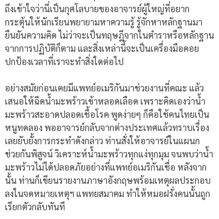
ถึงเข้าใจว่านี่เป็นกุศโลบายของอาจารย์ผู้ใหญ่ที่อยาก
กระตุ้นให้นักเรียนพยายามหาความรู้ รู้จักหาหลักฐานมา
ยืนยันความคิด ไม่ว่าจะเป็นทฤษฎีจากในตำราหรือหลักฐาน
จากการปฏิบัติก็ตาม และสิ่งเหล่านี้จะเป็นเครื่องมือคอย
ปกป้องเวลาที่เราจะทำสิ่งใดต่อไป
อย่างสมัยก่อนเคยมีแพทย์อเมริกันมาช่วยงานที่คณะ แล้ว
เสนอให้ฉีดน้ำมะพร้าวเข้าหลอดเลือด เพราะคิดเองว่าน้ำ
มะพร้าวสะอาดปลอดเชื้อโรค พูดง่ายๆ ก็คือใช้คนไทยเป็น
หนูทดลอง พออาจารย์กลับจากต่างประเทศแล้วทราบเรื่อง
เลยยับยั้งการกระทำดังกล่าว ท่านสั่งให้อาจารย์ในแผนก
ช่วยกันพิสูจน์ วิเคราะห์น้ำมะพร้าวทุกแง่ทุกมุม จนพบว่าน้ำ
มะพร้าวไม่ได้ปลอดภัยอย่างที่แพทย์อเมริกันเชื่อ หลังจาก
นั้น ท่านก็เขียนรายงานภาษาอังกฤษพร้อมเหตุผลประกอบ
ลงในจดหมายเหตุฯ แพทยสมาคม ทำให้หมอฝรั่งคนนั้นถูก
เรียกตัวกลับทันที