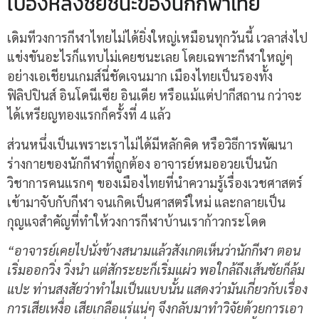
เบื้องหลังชัยชนะของนักกีฬาไทย
เดิมทีวงการกีฬาไทยไม่ได้ยิ่งใหญ่เหมือนทุกวันนี้ เวลาส่งไป
แข่งขันอะไรก็แทบไม่เคยชนะเลย โดยเฉพาะกีฬาใหญ่ๆ
อย่างเอเชียนเกมส์นี่ชัดเจนมาก เมืองไทยเป็นรองทั้ง
ฟิลิปปินส์ อินโดนีเซีย อินเดีย หรือแม้แต่ปากีสถาน กว่าจะ
ได้เหรียญทองแรกก็ครั้งที่ 4 แล้ว
ส่วนหนึ่งเป็นเพราะเราไม่ได้มีหลักคิด หรือวิธีการพัฒนา
ร่างกายของนักกีฬาที่ถูกต้อง อาจารย์หมออวยเป็นนัก
วิชาการคนแรกๆ ของเมืองไทยที่นำความรู้เรื่องเวชศาสตร์
เข้ามาจับกับกีฬา จนเกิดเป็นศาสตร์ใหม่ และกลายเป็น
กุญแจสำคัญที่ทำให้วงการกีฬาบ้านเราก้าวกระโดด
“อาจารย์เคยไปนั่งข้างสนามแล้วสังเกตเห็นว่านักกีฬา ตอน
เริ่มออกวิ่ง วิ่งนำ แต่สักระยะก็เริ่มแผ่ว พอใกล้ถึงเส้นชัยก็ล้ม
แปะ ท่านสงสัยว่าทำไมเป็นแบบนั้น แสดงว่ามันเกี่ยวกับเรื่อง
การเสียเหงื่อ เสียเกลือแร่แน่ๆ จึงกลับมาทำวิจัยด้วยการเอา