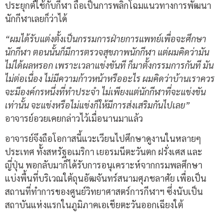
ประยุกต์ใช้กับกีฬา ถือเป็นการพลิกโฉมแนวทางการพัฒนา
นักกีฬาเลยก็ว่าได้
“ผมได้รับแต่งตั้งเป็นกรรมการฝ่ายการแพทย์เพื่อจะศึกษา
นักกีฬา ตอนนั้นก็มีการตรวจสุขภาพนักกีฬา แต่ผมคิดว่ามัน
ไม่ได้ผลหรอก เพราะเวลาแข่งขันที ก็มาตั้งกรรมการกันที มัน
ไม่ต่อเนื่อง ไม่มีความก้าวหน้าหรืออะไร ผมคิดว่าบ้านเราควร
จะมีองค์กรหนึ่งที่ทำประจำ ไม่เพียงแต่นักกีฬาที่จะแข่งขัน
เท่านั้น จะแข่งหรือไม่แข่งก็ให้มีการส่งเสริมกันไปเลย”
อาจารย์อวยเคยกล่าวไว้เมื่อนานมาแล้ว
อาจารย์จึงถือโอกาสนี้แวะเวียนไปศึกษาดูงานในหลายๆ
ประเทศ ทั้งสหรัฐอเมริกา เยอรมนีตะวันตก ฝรั่งเศส และ
ญี่ปุ่น พอกลับมาก็ได้รับการอนุเคราะห์จากกรมพลศึกษา
แบ่งพื้นที่บริเวณใต้ถุนอัฒจันทร์สนามศุภชลาศัย เพื่อเป็น
สถานที่ทำการของศูนย์วิทยาศาสตร์การกีฬาฯ ซึ่งนับเป็น
สถาบันแห่งแรกในภูมิภาคเอเชียตะวันออกเฉียงใต้