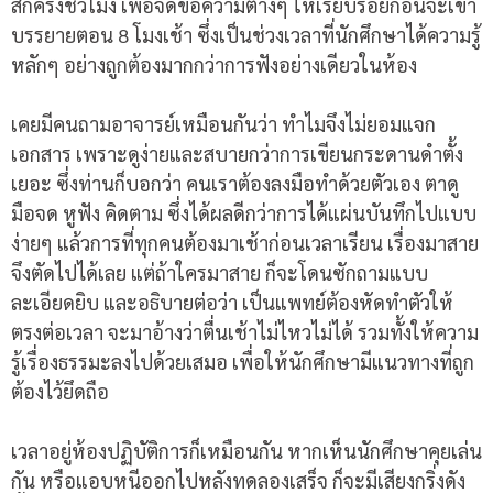
สักครึ่งชั่วโมง เพื่อจดข้อความต่างๆ ให้เรียบร้อยก่อนจะเข้า
บรรยายตอน 8 โมงเช้า ซึ่งเป็นช่วงเวลาที่นักศึกษาได้ความรู้
หลักๆ อย่างถูกต้องมากกว่าการฟังอย่างเดียวในห้อง
เคยมีคนถามอาจารย์เหมือนกันว่า ทำไมจึงไม่ยอมแจก
เอกสาร เพราะดูง่ายและสบายกว่าการเขียนกระดานดำตั้ง
เยอะ ซึ่งท่านก็บอกว่า คนเราต้องลงมือทำด้วยตัวเอง ตาดู
มือจด หูฟัง คิดตาม ซึ่งได้ผลดีกว่าการได้แผ่นบันทึกไปแบบ
ง่ายๆ แล้วการที่ทุกคนต้องมาเช้าก่อนเวลาเรียน เรื่องมาสาย
จึงตัดไปได้เลย แต่ถ้าใครมาสาย ก็จะโดนซักถามแบบ
ละเอียดยิบ และอธิบายต่อว่า เป็นแพทย์ต้องหัดทำตัวให้
ตรงต่อเวลา จะมาอ้างว่าตื่นเช้าไม่ไหวไม่ได้ รวมทั้งให้ความ
รู้เรื่องธรรมะลงไปด้วยเสมอ เพื่อให้นักศึกษามีแนวทางที่ถูก
ต้องไว้ยึดถือ
เวลาอยู่ห้องปฏิบัติการก็เหมือนกัน หากเห็นนักศึกษาคุยเล่น
กัน หรือแอบหนีออกไปหลังทดลองเสร็จ ก็จะมีเสียงกริ่งดัง