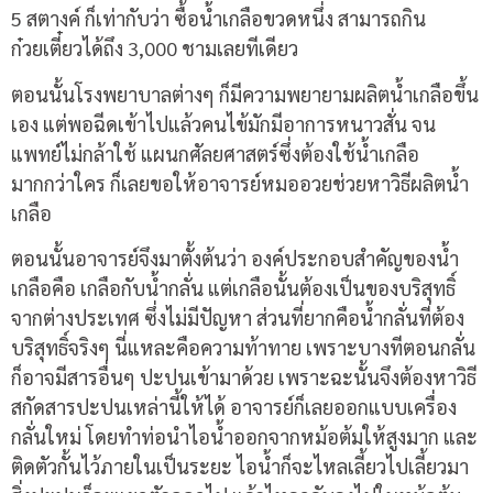
5 สตางค์ ก็เท่ากับว่า ซื้อน้ำเกลือขวดหนึ่ง สามารถกิน
ก๋วยเตี๋ยวได้ถึง 3,000 ชามเลยทีเดียว
ตอนนั้นโรงพยาบาลต่างๆ ก็มีความพยายามผลิตน้ำเกลือขึ้น
เอง แต่พอฉีดเข้าไปแล้วคนไข้มักมีอาการหนาวสั่น จน
แพทย์ไม่กล้าใช้ แผนกศัลยศาสตร์ซึ่งต้องใช้น้ำเกลือ
มากกว่าใคร ก็เลยขอให้อาจารย์หมออวยช่วยหาวิธีผลิตน้ำ
เกลือ
ตอนนั้นอาจารย์จึงมาตั้งต้นว่า องค์ประกอบสำคัญของน้ำ
เกลือคือ เกลือกับน้ำกลั่น แต่เกลือนั้นต้องเป็นของบริสุทธิ์
จากต่างประเทศ ซึ่งไม่มีปัญหา ส่วนที่ยากคือน้ำกลั่นที่ต้อง
บริสุทธิ์จริงๆ นี่แหละคือความท้าทาย เพราะบางทีตอนกลั่น
ก็อาจมีสารอื่นๆ ปะปนเข้ามาด้วย เพราะฉะนั้นจึงต้องหาวิธี
สกัดสารปะปนเหล่านี้ให้ได้ อาจารย์ก็เลยออกแบบเครื่อง
กลั่นใหม่ โดยทำท่อนำไอน้ำออกจากหม้อต้มให้สูงมาก และ
ติดตัวกั้นไว้ภายในเป็นระยะ ไอน้ำก็จะไหลเลี้ยวไปเลี้ยวมา