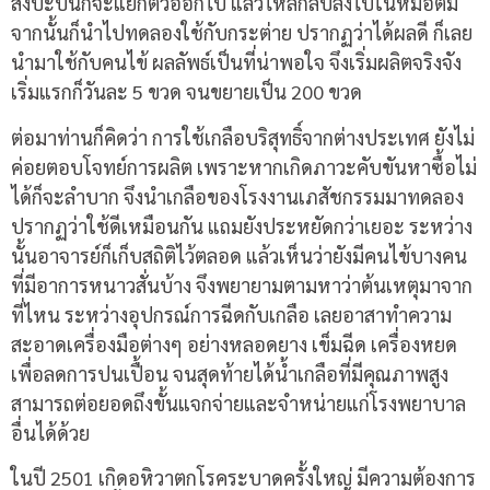
สิ่งปะปนก็จะแยกตัวออกไป แล้วไหลกลับลงไปในหม้อต้ม
จากนั้นก็นำไปทดลองใช้กับกระต่าย ปรากฏว่าได้ผลดี ก็เลย
นำมาใช้กับคนไข้ ผลลัพธ์เป็นที่น่าพอใจ จึงเริ่มผลิตจริงจัง
เริ่มแรกก็วันละ 5 ขวด จนขยายเป็น 200 ขวด
ต่อมาท่านก็คิดว่า การใช้เกลือบริสุทธิ์จากต่างประเทศ ยังไม่
ค่อยตอบโจทย์การผลิต เพราะหากเกิดภาวะคับขันหาซื้อไม่
ได้ก็จะลำบาก จึงนำเกลือของโรงงานเภสัชกรรมมาทดลอง
ปรากฏว่าใช้ดีเหมือนกัน แถมยังประหยัดกว่าเยอะ ระหว่าง
นั้นอาจารย์ก็เก็บสถิติไว้ตลอด แล้วเห็นว่ายังมีคนไข้บางคน
ที่มีอาการหนาวสั่นบ้าง จึงพยายามตามหาว่าต้นเหตุมาจาก
ที่ไหน ระหว่างอุปกรณ์การฉีดกับเกลือ เลยอาสาทำความ
สะอาดเครื่องมือต่างๆ อย่างหลอดยาง เข็มฉีด เครื่องหยด
เพื่อลดการปนเปื้อน จนสุดท้ายได้น้ำเกลือที่มีคุณภาพสูง
สามารถต่อยอดถึงขั้นแจกจ่ายและจำหน่ายแก่โรงพยาบาล
อื่นได้ด้วย
ในปี 2501 เกิดอหิวาตกโรคระบาดครั้งใหญ่ มีความต้องการ