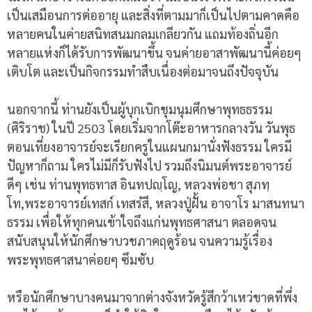
เป็นเสมือนการต่ออายุ และสิ่งที่ตามมาก็เป็นไปตามคาดคือ
หลายคนในค่ายสนิทสนมกลมเกลียวกัน แถมท้องถิ่นอีก
หลายแห่งก็ได้รับการพัฒนาขึ้น จนค่ายอาสาพัฒนานี้ค่อยๆ
เติบโต และเป็นกิจกรรมทำสืบเนื่องต่อมาจนถึงปัจจุบัน
นอกจากนี้ ท่านยังเป็นผู้บุกเบิกชุมนุมศึกษาพุทธธรรม
(ศิริราช) ในปี 2503 โดยเริ่มจากโต๊ะอาหารกลางวัน วันพุธ
ตอนเที่ยงอาจารย์จะเรียกครูในแผนกมานั่งฟังธรรม ใครมี
ปัญหาก็ถาม ใครไม่มีก็รับฟังไป รวมถึงนิมนต์พระอาจารย์
ดีๆ เช่น ท่านพุทธทาส อินทปญฺโญ, หลวงพ่อชา สุภทฺ
โท,พระอาจารย์เทสก์ เทสรํสี, หลวงปู่ฝั้น อาจาโร มาสนทนา
ธรรม เพื่อให้ทุกคนเข้าใจถึงแก่นพุทธศาสนา ตลอดจน
สนับสนุนให้นักศึกษาบวชภาคฤดูร้อน จนความรู้เรื่อง
พระพุทธศาสนาค่อยๆ ซึมซับ
หรือนักศึกษาบางคนมาจากต่างจังหวัดรู้สึกว้าเหว่ขาดที่พึ่ง