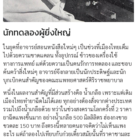
นักทดลองผู้ยิ่งใหญ่
ในยุคที่อาจารย์สอนหนังสือใหม่ๆ เป็นช่วงที่เมืองไทยเต็ม
ไปด้วยความขาดแคลน ทั้งอุปกรณ์ ข้าวของเครื่องใช้
ทางการแพทย์ แต่ด้วยความเป็นคนรักการทดลอง และชอบ
ค้นคว้าสิ่งใหม่ๆ อาจารย์จึงกลายเป็นนักประดิษฐ์และนัก
บุกเบิกคนสำคัญของคณะแพทยศาสตร์ศิริราชพยาบาล
หนึ่งในผลงานสำคัญที่มีส่วนสร้างคือ น้ำเกลือ เพราะแต่เดิม
เมืองไทยทำยาฉีดไม่ได้เลย ทุกอย่างต้องสั่งจากต่างประเทศ
รวมไปถึงน้ำเกลือด้วย ทว่าในช่วงสงครามโลกครั้งที่ 2 ราคา
ยาฉีดแพงขึ้นมาก อย่างน้ำเกลือ 500 มิลลิลิตร ฮ่องกงขาย
ขวดละ 150 บาท ถึงตรงนี้หลายคนอาจคิดว่าไม่เห็นแพง
อะไร แต่ถ้าลองไปเทียบกับก๋วยเตี๋ยวสมัยนั้นที่ราคาชามละ