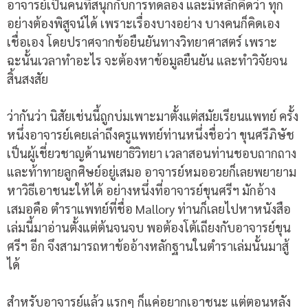
อาจารย์เป็นคนที่สนุกกับการทดลอง และมีหลักคิดว่า ทุก
อย่างต้องพิสูจน์ได้ เพราะเรื่องบางอย่าง บางคนก็คิดเอง
เชื่อเอง โดยปราศจากข้อยืนยันทางวิทยาศาสตร์ เพราะ
ฉะนั้นเวลาทำอะไร จะต้องหาข้อมูลยืนยัน และทำวิจัยจน
สิ้นสงสัย
ว่ากันว่า นิสัยเช่นนี้ถูกบ่มเพาะมาตั้งแต่สมัยเรียนแพทย์ ครั้ง
หนึ่งอาจารย์เคยเล่าถึงครูแพทย์ท่านหนึ่งชื่อว่า ขุนศรีภิษัช
เป็นผู้เชี่ยวชาญด้านพยาธิวิทยา เวลาสอนท่านชอบถากถาง
และท้าทายลูกศิษย์อยู่เสมอ อาจารย์หมออวยก็เลยพยายาม
หาวิธีเอาชนะให้ได้ อย่างหนึ่งที่อาจารย์ขุนศรีฯ มักอ้าง
เสมอคือ ตำราแพทย์ที่ชื่อ Mallory ท่านก็เลยไปหาหนังสือ
เล่มนี้มาอ่านตั้งแต่ต้นจนจบ พอต้องโต้เถียงกับอาจารย์ขุน
ศรีฯ อีก จึงสามารถหาข้ออ้างหลักฐานในตำราเล่มนั้นมาสู้
ได้
สำหรับอาจารย์แล้ว แรกๆ ก็แค่อยากเอาชนะ แต่ตอนหลัง