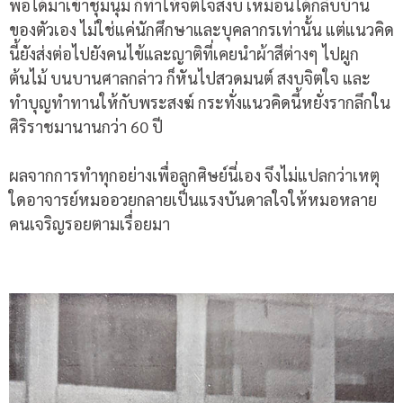
พอได้มาเข้าชุมนุม ก็ทำให้จิตใจสงบ เหมือนได้กลับบ้าน
ของตัวเอง ไม่ใช่แค่นักศึกษาและบุคลากรเท่านั้น แต่แนวคิด
นี้ยังส่งต่อไปยังคนไข้และญาติที่เคยนำผ้าสีต่างๆ ไปผูก
ต้นไม้ บนบานศาลกล่าว ก็หันไปสวดมนต์ สงบจิตใจ และ
ทำบุญทำทานให้กับพระสงฆ์ กระทั่งแนวคิดนี้หยั่งรากลึกใน
ศิริราชมานานกว่า 60 ปี
ผลจากการทำทุกอย่างเพื่อลูกศิษย์นี่เอง จึงไม่แปลกว่าเหตุ
ใดอาจารย์หมออวยกลายเป็นแรงบันดาลใจให้หมอหลาย
คนเจริญรอยตามเรื่อยมา