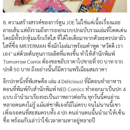
8. ความสร้างสรรค์ของการ์ตูน JOE ไม่ใช่แค่เนื้อเรื่องและ
ลายเส้น แต่ยังรวมถึงการออกแบบปกฉบับรวมเล่มที่โดดเด่น
โดยมีทั้งปกหุ้มแจ็กเก็ตใส ที่ได้ไอเดียมาจากตัวละครปลาผิว
ใสที่ชื่อ MR.YERMAN ซึ่งมักโผล่มาพร้อมคำพูด ‘หวัดดี เรา
เอง’ แต่ด้วยต้นทุนการผลิตที่แพงขึ้น ทำให้สำนักพิมพ์
Tomorrow Comix ต้องขอขยับราคาไปขายที่ 90 บาท จาก
ปกติ 50 บาท ถึงอย่างนั้นก็มีความพรีเมียมสมราคา
อีกปกหนึ่งที่พิเศษคือ เล่ม
4 Delicious!
ที่มีตอนทำอาหาร
ตอนที่พิมพ์กับสำนักพิมพ์
NED Comics
ทำออกมาเป็นปก
4
แบบ ถ้านำมาเรียงจะเป็นภาพยาวต่อกัน ทุกวันนี้คนอ่าน
หลายคนคงไม่รู้ แม้แต่ชาติเองก็มีไม่ครบ จนไม่นานนี้เขา
เพิ่งเจอคนที่สะสมครบทั้ง
4
ปก คนอ่านคนนั้นนำมาให้เซ็น
ชื่อ พร้อมกับเล่าว่าใช้เวลาตามหาอยู่หลายปี