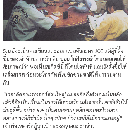
5. แม้จะเป็นคนเขียนและออกแบบตัวละคร JOE แต่ผู้ที่ตั้ง
ชื่อของเจ้าหัวปลาหมึก คือ
บอย โกสิยพงษ์
โดยบอยเคยให้
สัมภาษณ์ว่า พอเห็นสเก็ตช์นี้ ก็โดนใจทันที แถมยังตั้งชื่อให้
เสร็จสรรพ ก่อนจะโทรศัพท์ไปชักชวนชาติให้มาร่วมงาน
กัน
“เวลาคิดคาแรกเตอร์ส่วนใหญ่ ผมจะคิดถึงตัวเองเป็นหลัก
แล้วก็คิดเป็นเรื่องเป็นราวให้เขาเสร็จ หลังจากนั้นเขาก็เติมให้
มันดูดีขึ้น อย่าง JOE เป็นคนหลายบุคลิก ชอบอะไรหลาย
อย่าง บางทีก็ทำผิด ป้ำๆ เป๋อๆ บ้าง แต่ก็ยังมีความเก่งอยู่”
เจ้าพ่อเพลงรักผู้บุกเบิก Bakery Music กล่าว