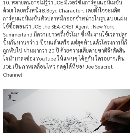
10.
หลายคนอาจไม่รู้ว่า
JOE
มีเวอร์ชันการ์ตูนแอนิเมชัน
ด้วย
!
โดยครั้งหนึ่ง
B.Boyd Characters
เคยตั้งใจจะผลิต
การ์ตูนแอนิเมชันหัวปลาหมึกออกจำหน่ายในรูปแบบแผ่น
ใช้ชื่อตอนว่า
JOE the SEA-CRET Agent : New York
Summerland
มีความยาวครึ่งชั่วโมง ซึ่งทีมงานใช้เวลาปลุก
ปั้นกันนานกว่า
1
ปีจนแล้วเสร็จ แต่สุดท้ายแล้วโครงการนี้ก็
ถูกพับไป ผ่านมากว่า
20
ปี ด้วยความเสียดายชาติจึงตัดสิน
ใจนำมาลงช่อง
YouTube
ให้แฟนๆ ได้ดูกัน ใครอยากเห็น
JOE
เป็นภาพเคลื่อนไหว กดดูได้ที่ช่อง
Joe Seacret
Channel