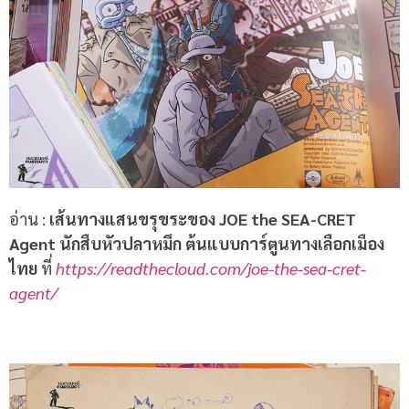
อ่าน :
เส้นทางแสนขรุขระของ
JOE the SEA-CRET
Agent
นักสืบหัวปลาหมึก
ต้นแบบการ์ตูนทางเลือกเมือง
ไทย
ที่
https://readthecloud.com/joe-the-sea-cret-
agent/