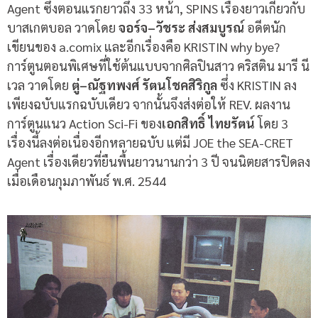
Agent
ซึ่งตอนแรกยาวถึง
33
หน้า
, SPINS
เรื่องยาวเกี่ยวกับ
บาสเกตบอล วาดโดย
จอร์จ
–
วัชระ
ส่งสมบูรณ์
อดีตนัก
เขียนของ
a.comix
และอีกเรื่องคือ
KRISTIN why bye?
การ์ตูนตอนพิเศษที่ใช้ต้นแบบจากศิลปินสาว คริสติน มารี นี
เวล วาดโดย
ตู่
–
ณัฐทพงศ์
รัตนโชคสิริกูล
ซึ่ง
KRISTIN
ลง
เพียงฉบับแรกฉบับเดียว จากนั้นจึงส่งต่อให้
REV.
ผลงาน
การ์ตูนแนว
Action Sci-Fi
ของ
เอกสิทธิ์
ไทยรัตน์
โดย
3
เรื่องนี้ลงต่อเนื่องอีกหลายฉบับ แต่มี
JOE the SEA-CRET
Agent
เรื่องเดียวที่ยืนพื้นยาวนานกว่า
3
ปี จนนิตยสารปิดลง
เมื่อเดือนกุมภาพันธ์ พ
.
ศ
. 2544