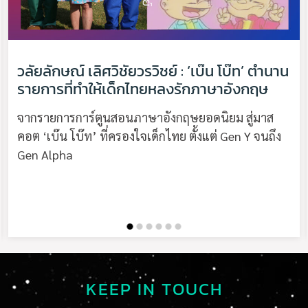
วลัยลักษณ์ เลิศวิชัยวรวิชย์ : ‘เบ๊น โบ๊ท’ ตำนาน
รายการที่ทำให้เด็กไทยหลงรักภาษาอังกฤษ
จากรายการการ์ตูนสอนภาษาอังกฤษยอดนิยม สู่มาส
คอต ‘เบ๊น โบ๊ท’ ที่ครองใจเด็กไทย ตั้งแต่ Gen Y จนถึง
Gen Alpha
KEEP IN TOUCH