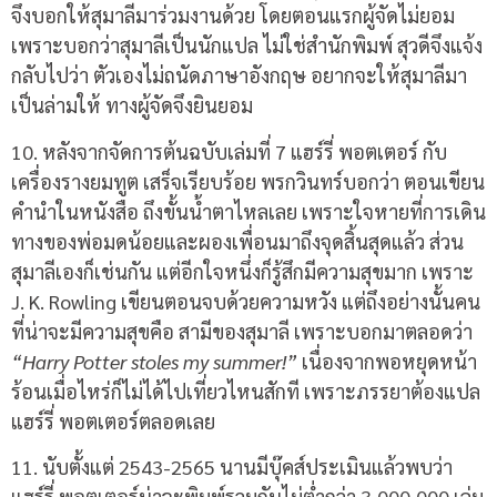
จึงบอกให้สุมาลีมาร่วมงานด้วย โดยตอนแรกผู้จัดไม่ยอม
เพราะบอกว่าสุมาลีเป็นนักแปล ไม่ใช่สำนักพิมพ์ สุวดีจึงแจ้ง
กลับไปว่า ตัวเองไม่ถนัดภาษาอังกฤษ อยากจะให้สุมาลีมา
เป็นล่ามให้ ทางผู้จัดจึงยินยอม
10.
หลังจากจัดการต้นฉบับเล่มที่
7
แฮร์รี่ พอตเตอร์ กับ
เครื่องรางยมทูต เสร็จเรียบร้อย พรกวินทร์บอกว่า ตอนเขียน
คำนำในหนังสือ ถึงขั้นน้ำตาไหลเลย เพราะใจหายที่การเดิน
ทางของพ่อมดน้อยและผองเพื่อนมาถึงจุดสิ้นสุดแล้ว ส่วน
สุมาลีเองก็เช่นกัน แต่อีกใจหนึ่งก็รู้สึกมีความสุขมาก เพราะ
J. K. Rowling
เขียนตอนจบด้วยความหวัง แต่ถึงอย่างนั้นคน
ที่น่าจะมีความสุขคือ สามีของสุมาลี เพราะบอกมาตลอดว่า
“Harry Potter stoles my summer!”
เนื่องจากพอหยุดหน้า
ร้อนเมื่อไหร่ก็ไม่ได้ไปเที่ยวไหนสักที เพราะภรรยาต้องแปล
แฮร์รี่ พอตเตอร์ตลอดเลย
11.
นับตั้งแต่
2543-2565
นานมีบุ๊คส์ประเมินแล้วพบว่า
แฮร์รี่ พอตเตอร์น่าจะพิมพ์รวมกันไม่ต่ำกว่า
3,000,000
เล่ม