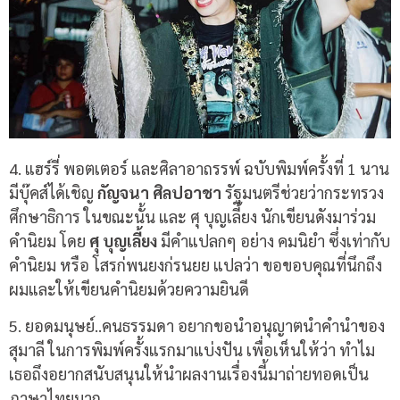
4.
แฮร์รี่ พอตเตอร์ และศิลาอาถรรพ์ ฉบับพิมพ์ครั้งที่
1
นาน
มีบุ๊คส์ได้เชิญ
กัญจนา ศิลปอาชา
รัฐมนตรีช่วยว่ากระทรวง
ศึกษาธิการ ในขณะนั้น และ ศุ บุญเลี้ยง นักเขียนดังมาร่วม
คำนิยม โดย
ศุ บุญเลี้ยง
มีคำแปลกๆ อย่าง คมนิยำ ซึ่งเท่ากับ
คำนิยม หรือ โสรก่พนยงก่รนยย แปลว่า ขอขอบคุณที่นึกถึง
ผมและให้เขียนคำนิยมด้วยความยินดี
5.
ยอดมนุษย์
..
คนธรรมดา อยากขอนำอนุญาตนำคำนำของ
สุมาลี ในการพิมพ์ครั้งแรกมาแบ่งปัน เพื่อเห็นให้ว่า ทำไม
เธอถึงอยากสนับสนุนให้นำผลงานเรื่องนี้มาถ่ายทอดเป็น
ภาษาไทยมาก