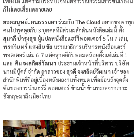
เพียงใด แต่ความประทับใจที่มีต่อวรรณกรรมเยาวชนเรื่องนี้
ก็ไม่เคยเสื่อมคลายเลย
ยอดมนุษย์
..
คนธรรมดา
ร่วมกับ
The Cloud
อยากขอพาทุก
คนไปพูดคุยกับ
3
บุคคลที่มีส่วนผลักดันหนังสือเล่มนี้ ทั้ง
สุมาลี บำรุงสุข
ผู้แปลหนังสือแฮร์รี่พอตเตอร์
5
ใน
7
เล่ม
,
พรกวินทร์ แสงสินชัย
บรรณาธิการบริหารหนังสือแฮรร์
พอตเตอร์ เล่ม
6-7
แต่คลุกคลีกับพ่อมดน้อยตั้งแต่เล่มที่
1
และ
คิม จงสถิตย์วัฒนา
ประธานเจ้าหน้าที่บริหาร บริษัท
นานมีบุ๊คส์ จำกัด ลูกสาวของ
สุวดี จงสถิตย์วัฒนา
เจ้าของ
สำนักพิมพ์ที่อยู่เบื้องหลังผลงานทั้งหมด เพื่อย้อนถึงจุดตั้ง
ต้นของการนำแฮร์รี่ พอตเตอร์ ข้ามน้ำข้ามทะเลจากเกาะ
อังกฤษมาถึงเมืองไทย