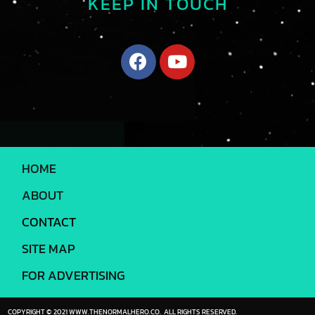
KEEP IN TOUCH
HOME
ABOUT
CONTACT
SITE MAP
FOR ADVERTISING
COPYRIGHT © 2021 WWW.THENORMALHERO.CO. ALL RIGHTS RESERVED.