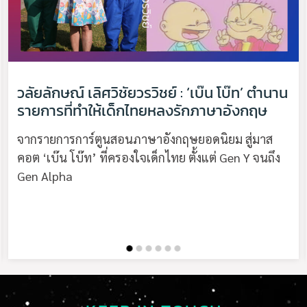
วลัยลักษณ์ เลิศวิชัยวรวิชย์ : ‘เบ๊น โบ๊ท’ ตำนาน
รายการที่ทำให้เด็กไทยหลงรักภาษาอังกฤษ
จากรายการการ์ตูนสอนภาษาอังกฤษยอดนิยม สู่มาส
คอต ‘เบ๊น โบ๊ท’ ที่ครองใจเด็กไทย ตั้งแต่ Gen Y จนถึง
Gen Alpha