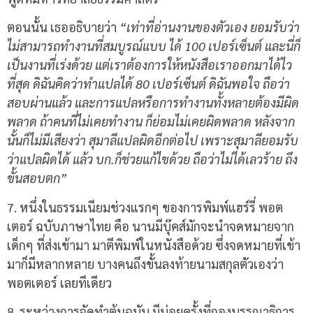
ตอนนั้น เธออธิบายว่า
“
เท่าที่อ่านงานของตัวเอง ยอมรับว่า
ไม่สามารถทำงานที่สมบูรณ์แบบ ได้
100
เปอร์เซ็นต์ และนี่ก็
เป็นงานที่เร่งด้วย แต่เราต้องการให้หนังสือเราออกมาได้ไว
ที่สุด ดิฉันคิดว่าทำแปลได้
80
เปอร์เซ็นต์ ดิฉันพอใจ ถือว่า
สอบผ่านแล้ว และการแปลหรือการทำงานทั้งหลายต้องมีผิด
พลาด ถ้าคนที่ไม่เคยทำงาน ก็ย่อมไม่เคยผิดพลาด หลังจาก
นั้นก็ไม่มีเสียงว่า สุมาลีแปลผิดอีกต่อไป เพราะสุมาลียอมรับ
ว่าแปลผิดได้ แล้ว บก
.
ก็ช่วยแก้ไขด้วย ถือว่าไม่ได้เลวร้าย ถึง
ขั้นสอบตก
”
7.
หนึ่งในธรรมเนียมช่วงแรกๆ ของการพิมพ์แฮร์รี่ พอต
เตอร์ ฉบับภาษาไทย คือ นานมีบุ๊คส์มักจะนำจดหมายจาก
เด็กๆ ที่ส่งเข้ามา มาตีพิมพ์ในหนังสือด้วย ซึ่งจดหมายที่เข้า
มาก็มีหลากหลาย บางคนถึงขั้นลงท้ายนามสกุลตัวเองว่า
พอตเตอร์ เลยทีเดียว
8.
ระหว่างการจัดทำต้นฉบับ มีบ่อยครั้งที่กองบรรณาธิการ