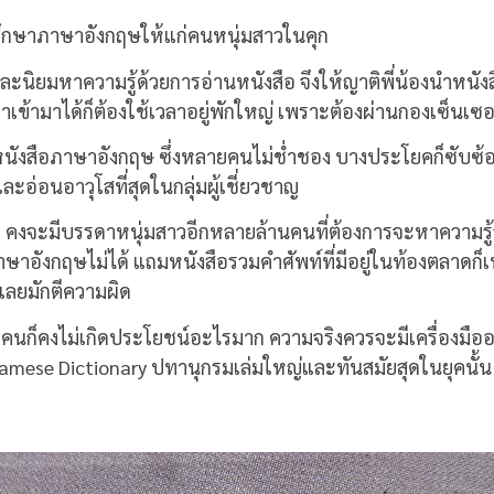
่ปรึกษาภาษาอังกฤษให้แก่คนหนุ่มสาวในคุก
ละนิยมหาความรู้ด้วยการอ่านหนังสือ จึงให้ญาติพี่น้องนำหน
าเข้ามาได้ก็ต้องใช้เวลาอยู่พักใหญ่ เพราะต้องผ่านกองเซ็นเ
็นหนังสือภาษาอังกฤษ ซึ่งหลายคนไม่ช่ำชอง บางประโยคก็ซั
ละอ่อนอาวุโสที่สุดในกลุ่มผู้เชี่ยวชาญ
่า คงจะมีบรรดาหนุ่มสาวอีกหลายล้านคนที่ต้องการจะหาความรู้
ังกฤษไม่ได้ แถมหนังสือรวมคำศัพท์ที่มีอยู่ในท้องตลาดก็เน้
ลยมักตีความผิด
คนก็คงไม่เกิดประโยชน์อะไรมาก ความจริงควรจะมีเครื่องมืออะไร
amese Dictionary ปทานุกรมเล่มใหญ่และทันสมัยสุดในยุคนั้น