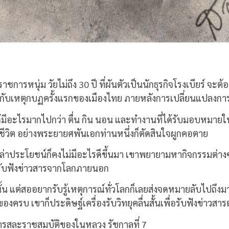
าชการหนุ่ม วัยไม่ถึง 30 ปี ที่ผันตัวเป็นนักธุรกิจโรงเบียร์ จะ
พันกับเหตุกบฏครั้งแรกของเมืองไทย ภายหลังการเปลี่ยนแปลง
่ได้มีอะไรมากไปกว่า ตื่น กิน นอน และทำงานที่ได้รับมอบหมาย
ีวิต อย่างพระยายศพันเอกท่านหนึ่งก็ตัดสินใจผูกคอตาย
ปล่าประโยชน์ก็คงไม่มีอะไรดีขึ้นมา เขาพยายามหากิจกรรมต่างๆ
อรับฟังข่าวสารจากโลกภายนอก
น แต่สออยากรับรู้เหตุการณ์ทั่วโลกก็เลยส่งจดหมายลับไปถึงมาร
องครบ เขาก็ประดิษฐ์เครื่องรับวิทยุคลื่นสั้นเพื่อรับฟังข่าวสารต
 การสละราชสมบัติของในหลวง รัชกาลที่ 7