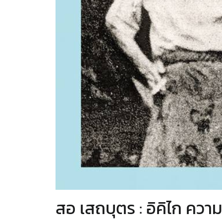
สอ เสถบุตร : อิคิไก ควา