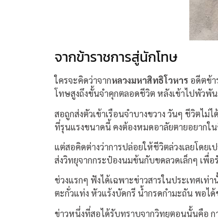
จากข้าราชการสู่นักโทษ
ใครจะคิดว่าจาก
หลวงมหาสิทธิโวหาร
อดีตข้าร
โทษสูงถึงขั้นจำคุกตลอดชีวิต หลังเข้าไปพัว
สอถูกส่งตัวเข้าเรือนจำบางขวาง วันๆ ชีวิตไม
ที่รุนแรงขนาดนี้ คงต้องหมดอาลัยตายอยากในช
แต่สอคิดต่างว่าการปล่อยให้ชีวิตล่วงเลยโดยเ
ส่งวิทยุจากกระป๋องนมข้นกับขดลวดเล็กๆ เพื่
ช่วงแรกๆ ฟังได้เฉพาะข่าวสารในประเทศเท่านั้
ตะกั่วแท่ง หัวแร้งบัดกรี น้ำกรดกำมะถัน พอได้ข
ข่าวหนึ่งที่สอได้รับทราบจากวิทยุตอนนั้นคือ