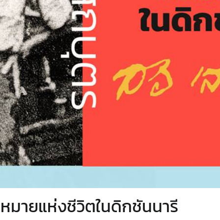
มหมายแห่งชีวิตในดิกชันนารี