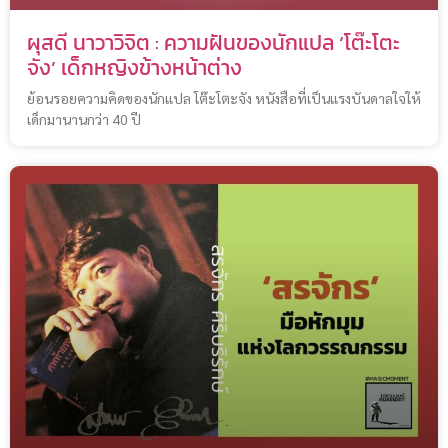
ผุสดี นาวาวิจิต : ความฝันของนักแปล ‘โต๊ะโตะ
จัง’ เด็กหญิงข้างหน้าต่าง
ย้อนรอยความคิดของนักแปล โต๊ะโตะจัง หนังสือที่เป็นแรงบันดาลใจให้
เด็กมานานกว่า 40 ปี