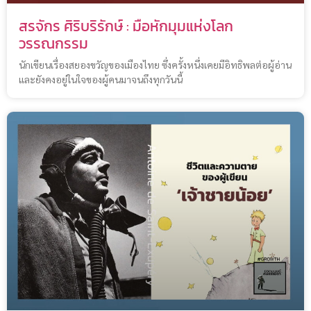
สรจักร ศิริบริรักษ์ : มือหักมุมแห่งโลก
วรรณกรรม
นักเขียนเรื่องสยองขวัญของเมืองไทย ซึ่งครั้งหนึ่งเคยมีอิทธิพลต่อผู้อ่าน
และยังคงอยู่ในใจของผู้คนมาจนถึงทุกวันนี้