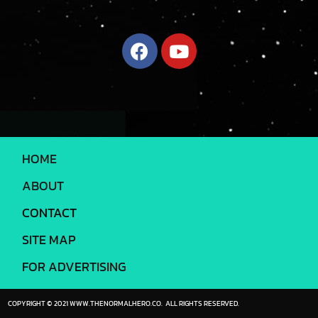
HOME
ABOUT
CONTACT
SITE MAP
FOR ADVERTISING
COPYRIGHT © 2021 WWW.THENORMALHERO.CO. ALL RIGHTS RESERVED.