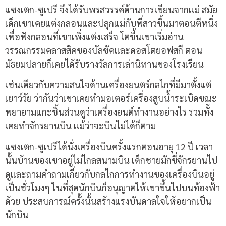
แซงเตก-ซูเปรี จึงได้รับพรสวรรค์ด้านการเขียนจากแม่ สมัย
เด็กเขาเคยแต่งกลอนและปลุกแม่กับพี่สาวขึ้นมาตอนตีหนึ่ง
เพื่อฟังกลอนที่เขาเพิ่งแต่งเสร็จ โตขึ้นเขาเริ่มอ่าน
วรรณกรรมคลาสสิคของบัลซัคและดอสโตยอฟสกี ตอน
มัธยมปลายก็เคยได้รับรางวัลการเล่านิทานของโรงเรียน
เช่นเดียวกับความสนใจด้านเครื่องยนตร์กลไกที่มีมาตั้งแต่
เยาว์วัย ว่ากันว่าเขาเคยทำมอเตอร์เครื่องสูบน้ำระเบิดขณะ
พยายามแกะชิ้นส่วนดูว่าเครื่องยนต์ทำงานอย่างไร รวมทั้ง
เคยทำจักรยานบิน แม้ว่าจะบินไม่ได้ก็ตาม
แซงเตก-ซูเปรีได้นั่งเครื่องบินครั้งแรกตอนอายุ 12 ปี เวลา
นั้นบ้านของเขาอยู่ไม่ไกลสนามบิน เด็กชายมักขี่จักรยานไป
ดูและถามคำถามเกี่ยวกับกลไกการทำงานของเครื่องบินอยู่
เป็นชั่วโมงๆ ในที่สุดนักบินก็อนุญาตให้เขาขึ้นไปบนท้องฟ้า
ด้วย ประสบการณ์ครั้งนั้นสร้างแรงบันดาลใจให้อยากเป็น
นักบิน