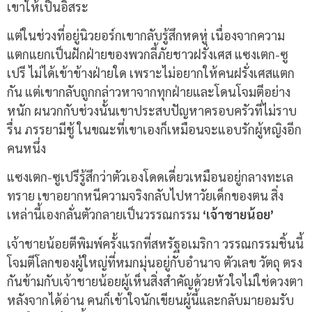
เขาให้เป็นอิสระ
แต่ในช่วงที่อยู่นิวยอร์กเขากลับรู้สึกหดหู่ เนื่องจากความ
แตกแยกเป็นฝักฝ่ายของพวกลี้ภัยชาวฝรั่งเศส แซงเตก-ซู
เปรี ไม่ได้เข้าข้างฝ่ายใด เพราะไม่อยากให้คนฝรั่งเศสแตก
กัน แต่เขากลับถูกกล่าวหาจากทุกฝ่ายและโดนโจมตีอย่าง
หนัก ผนวกกับช่วงนั้นเขาประสบปัญหาครอบครัวที่ไม่ราบ
รื่น ภรรยามีชู้ ในขณะที่เขาเองก็เหมือนจะแอบรักผู้หญิงอีก
คนหนึ่ง
แซงเตก-ซูเปรีรู้สึกว่าตัวเองโดดเดี่ยวเหมือนอยู่กลางทะเล
ทราย เขาอยากหนีความจริงกลับไปหาวัยเด็กของตน สิ่ง
เหล่านี้เองกลั่นตัวกลายเป็นวรรณกรรม
‘เจ้าชายน้อย’
เจ้าชายน้อยตีพิมพ์ครั้งแรกที่สหรัฐอเมริกา วรรณกรรมชิ้นนี้
โจมตีโลกของผู้ใหญ่ที่หมกมุ่นอยู่กับอำนาจ ตัวเลข วัตถุ ตรง
กันข้ามกับเจ้าชายน้อยผู้เห็นสิ่งสำคัญด้วยหัวใจไม่ใช่ดวงตา
หลังจากได้อ่าน คนก็เข้าใจนักเขียนผู้นี้และกลับมายอมรับ