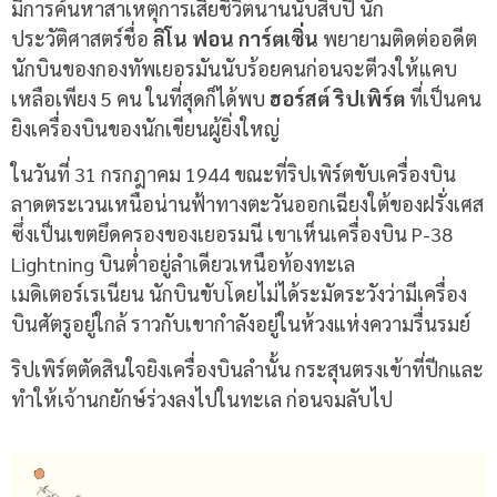
มีการค้นหาสาเหตุการเสียชีวิตนานนับสิบปี นัก
ประวัติศาสตร์ชื่อ
ลิโน ฟอน การ์ตเซิ่น
พยายามติดต่ออดีต
นักบินของกองทัพเยอรมันนับร้อยคนก่อนจะตีวงให้แคบ
เหลือเพียง 5 คน ในที่สุดก็ได้พบ
ฮอร์สต์ ริปเพิร์ต
ที่เป็นคน
ยิงเครื่องบินของนักเขียนผู้ยิ่งใหญ่
ในวันที่ 31 กรกฎาคม 1944 ขณะที่ริปเพิร์ตขับเครื่องบิน
ลาดตระเวนเหนือน่านฟ้าทางตะวันออกเฉียงใต้ของฝรั่งเศส
ซึ่งเป็นเขตยึดครองของเยอรมนี เขาเห็นเครื่องบิน P-38
Lightning บินต่ำอยู่ลำเดียวเหนือท้องทะเล
เมดิเตอร์เรเนียน นักบินขับโดยไม่ได้ระมัดระวังว่ามีเครื่อง
บินศัตรูอยู่ใกล้ ราวกับเขากำลังอยู่ในห้วงแห่งความรื่นรมย์
ริปเพิร์ตตัดสินใจยิงเครื่องบินลำนั้น กระสุนตรงเข้าที่ปีกและ
ทำให้เจ้านกยักษ์ร่วงลงไปในทะเล ก่อนจมลับไป