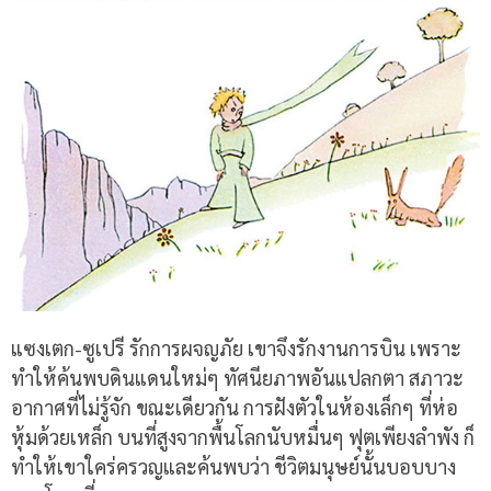
แซงเตก-ซูเปรี รักการผจญภัย เขาจึงรักงานการบิน เพราะ
ทำให้ค้นพบดินแดนใหม่ๆ ทัศนียภาพอันแปลกตา สภาวะ
อากาศที่ไม่รู้จัก ขณะเดียวกัน การฝังตัวในห้องเล็กๆ ที่ห่อ
หุ้มด้วยเหล็ก บนที่สูงจากพื้นโลกนับหมื่นๆ ฟุตเพียงลำพัง ก็
ทำให้เขาใคร่ครวญและค้นพบว่า ชีวิตมนุษย์นั้นบอบบาง