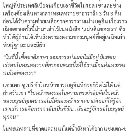
ใหญ่ที่ประเทศลิเบียจนเกือบเอาชีวิตไม่รอด เขาและช่าง
เครื่องต้องเดินทางกลางทะเลทรายซาฮาราถึง 3 วัน 3 คืน
ก่อนได้รับความช่วยเหลือจากคาราวานเผ่าเบดูอิน เรื่องราว
เฉียดตายครั้งนี้นำมาเล่าไว้ในหนังสือ ‘แผ่นดินของเรา’ ซึ่ง
ทำให้ผู้อ่านได้เห็นถึงความงดงามของมนุษย์ที่อยู่เหนือเผ่า
พันธ์ุ ฐานะ และสีผิว
“ในที่นี้ เชื้อชาติภาษา และการแบ่งแยกไม่มีอยู่ มีแต่ชน
เร่ร่อนในทะเลทรายที่ยากจนคนหนึ่งที่ได้วางมือแห่งเทวะลง
บนไหล่ของเรา”
แซงเตก-ซูเปรี จำใบหน้าชาวเบดูอินที่ช่วยชีวิตไม่ได้ แต่
สำหรับเขา
“ใบหน้าของเธอในความทรงจำฉันคือใบหน้า
ของมนุษย์ทุกคน เธอไม่ได้มองหน้าเราเลย แต่เธอก็ได้รู้จัก
เราแล้ว เธอคือภราดาอันเป็นที่รัก… ฉันจะรู้จักเธอในมนุษย์
ทุกคน”
ในทะเลทรายที่ขาดแคลน แม้แต่น้ำยังหาได้ยาก แซงเตก-ซู