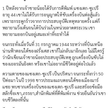
1 ปีหลังจากเจ้าชายน้อยได้รับการตีพิมพ์ แซงเตก-ซูเปรี
อายุ 44 เขาไม่ได้รับการอนุญาตให้ขับเครื่องบินต่อสู้แล้ว
เพราะกระดูกร้าวจากการประสบอุบัติเหตุหลายครั้ง แต่ก็
พยายามวิ่งเต้นจนได้บินร่วมในหน่วยลาดตระเวน เขา
พยายามออกบินอยู่เสมอเท่าที่จะทำได้
จนกระทั่งเมื่อวันที่ 31 กรกฎาคม 1944 ระหว่างที่บินเหนือ
น่านฟ้าตอนใต้ของฝรั่งเศส เขาก็ไม่กลับมาอีกเลย ไม่มีใครรู้
ว่านักเขียนเจ้าชายน้อยประสบอุบัติเหตุ ถูกเครื่องบินขับไล่
ของเยอรมันยิงตก หรือเขาไม่อยากมีชีวิตอยู่ต่อไปแล้ว
ความตายของแซงเตก-ซูเปรี เป็นปริศนา จนกระทั่งกว่า 50
ปีต่อมา ในปี 1998 ชาวประมงแถบตอนใต้ของเมืองมาร์
แซย พบซากเครื่องบินของแซงเตก-ซูเปรี และสร้อยข้อมือ
สลักชื่อเขา,ภรรยา,สำนักพิมพ์ที่ตีพิมพ์งาน ช่วยยืนยันว่าเขา
จบชีวิตลงที่นั่น