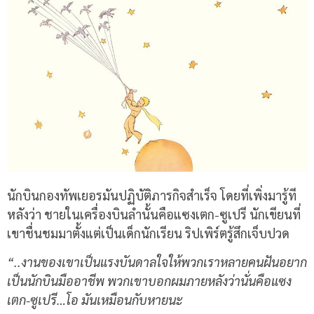
นักบินกองทัพเยอรมันปฏิบัติภารกิจสำเร็จ โดยที่เพิ่งมารู้ที
หลังว่า ชายในเครื่องบินลำนั้นคือแซงเตก-ซูเปรี นักเขียนที่
เขาชื่นชมมาตั้งแต่เป็นเด็กนักเรียน ริปเพิร์ตรู้สึกเจ็บปวด
“..งานของเขาเป็นแรงบันดาลใจให้พวกเราหลายคนฝันอยาก
เป็นนักบินมืออาชีพ พวกเขาบอกผมภายหลังว่านั่นคือแซง
เตก-ซูเปรี…โอ มันเหมือนกับหายนะ