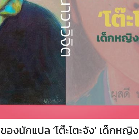
นของนักแปล ‘โต๊ะโตะจัง’ เด็กหญิง