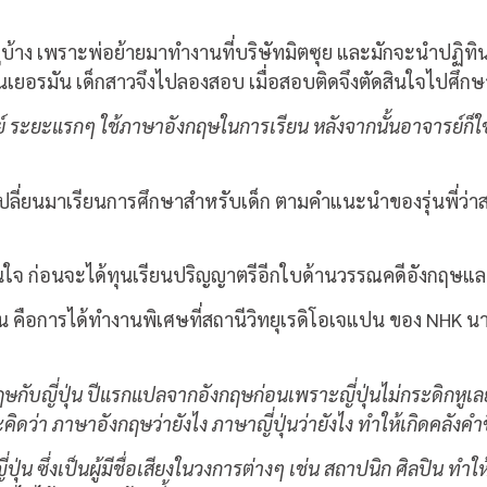
ู่บ้าง เพราะพ่อย้ายมาทำงานที่บริษัทมิตซุย และมักจะนำปฏิทิน
นทุนเยอรมัน เด็กสาวจึงไปลองสอบ เมื่อสอบติดจึงตัดสินใจไปศึกษ
ูนย์ ระยะแรกๆ ใช้ภาษาอังกฤษในการเรียน หลังจากนั้นอาจารย์ก็ใช
งเปลี่ยนมาเรียนการศึกษาสำหรับเด็ก ตามคำแนะนำของรุ่นพี่ว่าส
นใจ ก่อนจะได้ทุนเรียนปริญญาตรีอีกใบด้านวรรณคดีอังกฤษแล
้น คือการได้ทำงานพิเศษที่สถานีวิทยุเรดิโอเจแปน ของ NHK นาน
บญี่ปุ่น ปีแรกแปลจากอังกฤษก่อนเพราะญี่ปุ่นไม่กระดิกหูเลย พอเ
คิดว่า ภาษาอังกฤษว่ายังไง ภาษาญี่ปุ่นว่ายังไง ทำให้เกิดคลังค
น ซึ่งเป็นผู้มีชื่อเสียงในวงการต่างๆ เช่น สถาปนิก ศิลปิน ทำใ