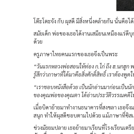
โต๊ะโตะจัง กับ ผุสดี มีสิ่งหนึ่งคล้ายกัน นั่นคือได้
สมัยเด็ก พ่อของเธอได้งานเสมียนเหมืองแร่ดีบุก
ด้วย
ครูภาษาไทยคนแรกของเธอจึงเป็นพระ
“วันแรกหลวงพ่อสอนให้ท่อง ก.ไก่ ถึง ฮ.นกฮูก พอท
รู้สึกว่าภาษาที่ได้มาคือสิ่งศักดิ์สิทธิ์ เราต้อ
“เราชอบหนังสือด้วย เป็นนักอ่านมาก่อนเป็นนักแ
ของคุณพ่อของคุณตา ได้อ่านประวัติวรรณคดีไ
เมื่อบิดาย้ายมาทำงานธนาคารที่สงขลา เธอจึงมา
สนุก ทำให้ผุสดีชอบตามไปด้วย แม้ภาษาที่ซิ
ช่วงมัธยมปลาย เธอย้ายมาเรียนที่โรงเรียนเตร