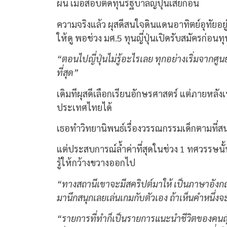
ผัน เมื่อสอบติดทุนรัฐบาลญี่ปุ่นเสียก่อน
ความจริงแล้ว ผุสดีสนใจดินแดนอาทิตย์อุทัยอย
ให้ดู พอช่วง มศ.5 ทุนญี่ปุ่นเปิดรับสมัครก่อ
“ตอนไปญี่ปุ่นไม่รู้อะไรเลย ทุกอย่างเริ่มจากศ
ที่สุด”
เดิมทีผุสดีเลือกเรียนอักษรศาสตร์ แต่ภายหลั
ประเทศไทยได้
เธอทำวิทยานิพนธ์เรื่องวรรณกรรมเด็กตามที่ส
แต่ประสบการณ์ล้ำค่าที่สุดในช่วง 1 ทศวรรษนั
รู้ให้กว้างขวางออกไป
“ทางสถานีเขาจะมีสคริปต์มาให้ เป็นภาษาอังกฤษกั
มานึกสนุกเลยเล่นเกมกับตัวเอง ถ้าเห็นคำหนึ่งจะ
“รายการที่ทำก็เป็นรายการแนะนำชีวิตของคนญี่ปุ่