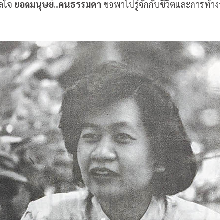
าลใจ
ยอดมนุษย์..คนธรรมดา
ขอพาไปรู้จักกับชีวิตและการทำง