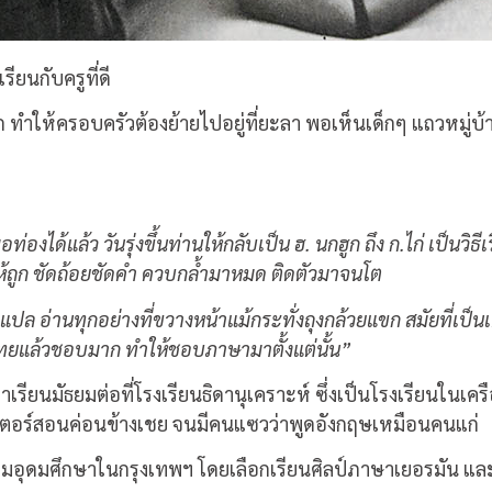
เรียนกับครูที่ดี
 ทำให้ครอบครัวต้องย้ายไปอยู่ที่ยะลา พอเห็นเด็กๆ แถวหมู่บ้า
่องได้แล้ว วันรุ่งขึ้นท่านให้กลับเป็น ฮ. นกฮูก ถึง ก.ไก่ เป็น
งพูดให้ถูก ชัดถ้อยชัดคำ ควบกล้ำมาหมด ติดตัวมาจนโต
ปล อ่านทุกอย่างที่ขวางหน้าแม้กระทั่งถุงกล้วยแขก สมัยที่เป็นเ
ทยแล้วชอบมาก ทำให้ชอบภาษามาตั้งแต่นั้น”
เรียนมัธยมต่อที่โรงเรียนธิดานุเคราะห์ ซึ่งเป็นโรงเรียนในเค
สเตอร์สอนค่อนข้างเชย จนมีคนแซวว่าพูดอังกฤษเหมือนคนแก่
ียมอุดมศึกษาในกรุงเทพฯ โดยเลือกเรียนศิลป์ภาษาเยอรมัน และต