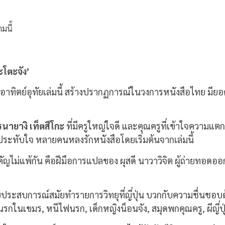
มนี้
ะโตะจัง’
ทิตย์อุทัยเล่มนี้ สร้างปรากฏการณ์ในวงการหนังสือไทย มียอดข
รนายางิ เท็ตสึโกะ
ที่มีครูใหญ่ใจดี และคุณครูที่เข้าใจความแตก
งประทับใจ หลายคนหลงรักหนังสือโดยเริ่มต้นจากเล่มนี้
สำคัญไม่แพ้กัน คือฝีมือการแปลของ ผุสดี นาวาวิจิต ผู้ถ่ายท
ยประสบการณ์สมัยทำรายการวิทยุที่ญี่ปุ่น บวกกับความชื่นชอบ
นรกในเขมร, หนีไฟนรก, เด็กหญิงน็อนจัง, สมุดพกคุณครู, ผีญี่ปุ