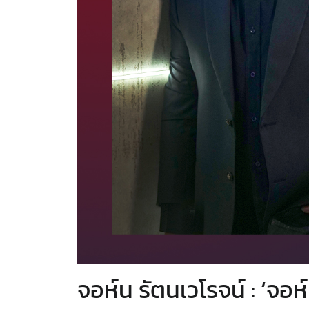
จอห์น รัตนเวโรจน์ : ‘จอห