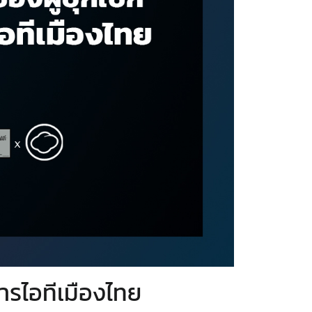
การไอทีเมืองไทย