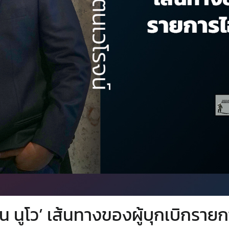
์น นูโว’ เส้นทางของผู้บุกเบิกราย