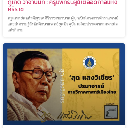
ภูเก็ต วาจานนท์ : ครูแพทย์..ผู้ให้ตลอดกาลแห่ง
ศิริราช
ครูแพทย์คนสำคัญของศิริราชพยาบาล ผู้บุกเบิกโครงการตำราแพทย์
และส่งความรู้ถึงนักศึกษาแพทย์ยุคปัจจุบัน แม้จะปราศจากลมหายใจ
แล้วก็ตาม