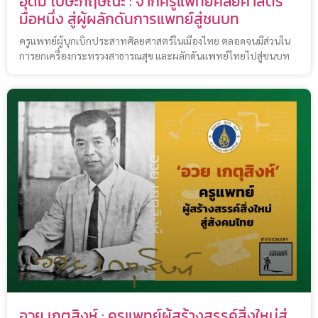
อุดม โปษะกฤษณะ : จากครูแพทย์ศัลยศาสตร์
มือหนึ่ง สู่ผู้ผลักดันการแพทย์สู่ชนบท
ครูแพทย์ผู้บุกเบิกประสาทศัลยศาสตร์ในเมืองไทย ตลอดจนมีส่วนใน
การยกเครื่องกระทรวงสาธารณสุข และผลักดันแพทย์ไทยไปสู่ชนบท
อวย เกตุสิงห์ : ครูแพทย์ผู้สร้างสรรค์สิ่งใหม่สู่