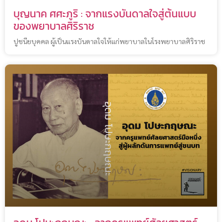
บุญนาค ศศะภูริ : จากแรงบันดาลใจสู่ต้นแบบ
ของพยาบาลศิริราช
ปูชนียบุคคล ผู้เป็นแรงบันดาลใจให้แก่พยาบาลในโรงพยาบาลศิริราช