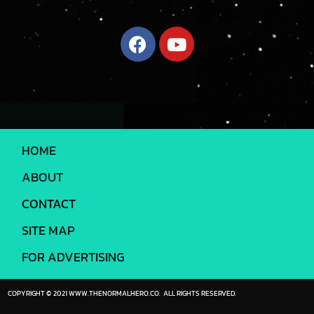
HOME
ABOUT
CONTACT
SITE MAP
FOR ADVERTISING
COPYRIGHT © 2021 WWW.THENORMALHERO.CO. ALL RIGHTS RESERVED.