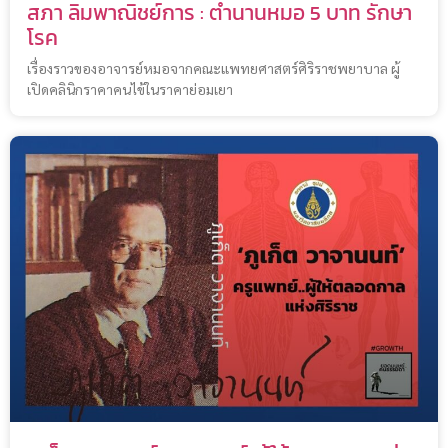
สภา ลิมพาณิชย์การ : ตำนานหมอ 5 บาท รักษา
โรค
เรื่องราวของอาจารย์หมอจากคณะแพทยศาสตร์ศิริราชพยาบาล ผู้
เปิดคลินิกราคาคนไข้ในราคาย่อมเยา