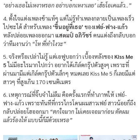
‘อย่างเธอไม่เหงาหรอก อย่าบอกเหงาเลย’ เฮ้ยโอเคแล้ว..”
4. ตั้งใจแต่งเพลงช้าแท้ๆ แต่ไม่รู้ทำเพลงกลายเป็นเพลงเร็ว
ไปซะได้ สำหรับเพลง
‘ขึ้นอยู่ที่เธอ’
ของ
เฟย์-ฟาง-แก้ว
หลังปล่อยเพลงออกมา
แสตมป์ อภิวัชร์
คนแต่งถึงกลับบอก
ว่าทีมงานว่า
“โห พี่ทำไงวะ”
5. จริงหรือเปล่าไม่รู้ แต่เอฟูบอกว่า เบื้องหลังของ
Kiss Me
5
ไม่มีอะไรมากไปกว่า อยากได้เกิล์ดกรุ๊ปตัวสูงๆ เพราะที่
ผ่านมามีแต่เกิล์ดกรุ๊ปตัวเล็กๆ หมดเลย Kiss Me 5 ก็เลยมีแต่
สาวๆ ที่สูงเกิน 170 เซนติเมตร
6. เหตุการณ์ที่จิ๊บจำไม่ลืม คือครั้งแรกที่ทำภาพให้ เฟย์-
ฟาง-แก้ว เพราะทันทีที่กรรไกรโดนผมสาวเฟย์ สาวน้อยก็ถึง
กลับปล่อยโฮออกมา
“ตกใจมาก ไม่เคยเจอมาก่อน ตัดผม
แล้วร้องไห้ แบบนี้ก็มีด้วยเหรอ”