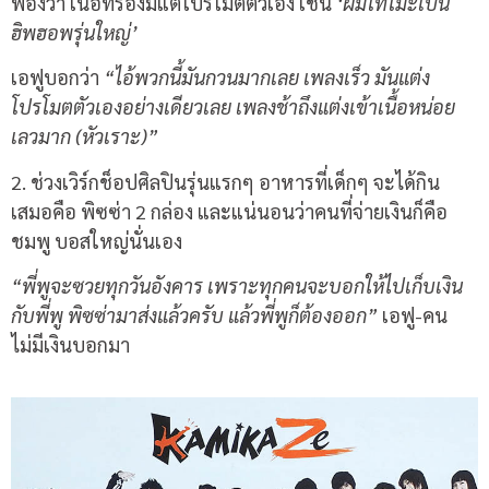
ฟ้องว่า เนื้อที่ร้องมีแต่โปรโมตตัวเอง เช่น
‘ผมโทโมะเป็น
ฮิพฮอพรุ่นใหญ่’
เอฟูบอกว่า
“ไอ้พวกนี้มันกวนมากเลย เพลงเร็ว มันแต่ง
โปรโมตตัวเองอย่างเดียวเลย เพลงช้าถึงแต่งเข้าเนื้อหน่อย
เลวมาก (หัวเราะ)”
2. ช่วงเวิร์กช็อปศิลปินรุ่นแรกๆ อาหารที่เด็กๆ จะได้กิน
เสมอคือ พิซซ่า 2 กล่อง และแน่นอนว่าคนที่จ่ายเงินก็คือ
ชมพู บอสใหญ่นั่นเอง
“พี่พูจะซวยทุกวันอังคาร เพราะทุกคนจะบอกให้ไปเก็บเงิน
กับพี่พู พิซซ่ามาส่งแล้วครับ แล้วพี่พูก็ต้องออก”
เอฟู-คน
ไม่มีเงินบอกมา