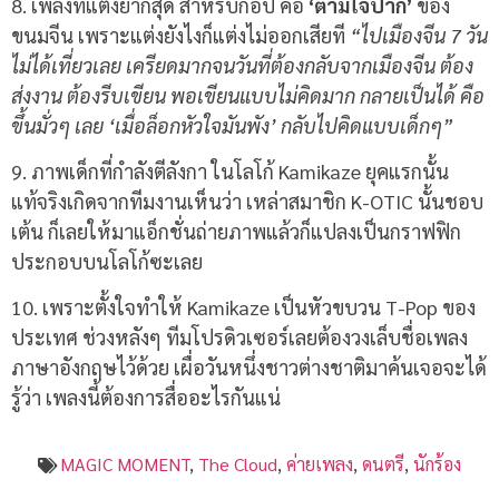
8. เพลงที่แต่งยากสุด สำหรับก๊อป คือ
‘ตามใจปาก’
ของ
ขนมจีน เพราะแต่งยังไงก็แต่งไม่ออกเสียที
“ไปเมืองจีน 7 วัน
ไม่ได้เที่ยวเลย เครียดมากจนวันที่ต้องกลับจากเมืองจีน ต้อง
ส่งงาน ต้องรีบเขียน พอเขียนแบบไม่คิดมาก กลายเป็นได้ คือ
ขึ้นมั่วๆ เลย ‘เมื่อล็อกหัวใจมันพัง’ กลับไปคิดแบบเด็กๆ”
9. ภาพเด็กที่กำลังตีลังกา ในโลโก้ Kamikaze ยุคแรกนั้น
แท้จริงเกิดจากทีมงานเห็นว่า เหล่าสมาชิก K-OTIC นั้นชอบ
เต้น ก็เลยให้มาแอ็กชั่นถ่ายภาพแล้วก็แปลงเป็นกราฟฟิก
ประกอบบนโลโก้ซะเลย
10. เพราะตั้งใจทำให้ Kamikaze เป็นหัวขบวน T-Pop ของ
ประเทศ ช่วงหลังๆ ทีมโปรดิวเซอร์เลยต้องวงเล็บชื่อเพลง
ภาษาอังกฤษไว้ด้วย เผื่อวันหนึ่งชาวต่างชาติมาค้นเจอจะได้
รู้ว่า เพลงนี้ต้องการสื่ออะไรกันแน่
MAGIC MOMENT
,
The Cloud
,
ค่ายเพลง
,
ดนตรี
,
นักร้อง