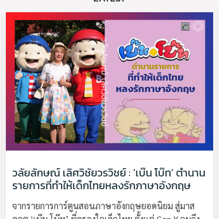
วลัยลักษณ์ เลิศวิชัยวรวิชย์ : ‘เบ๊น โบ๊ท’ ตำนาน
รายการที่ทำให้เด็กไทยหลงรักภาษาอังกฤษ
จากรายการการ์ตูนสอนภาษาอังกฤษยอดนิยม สู่มาส
คอต ‘เบ๊น โบ๊ท’ ที่ครองใจเด็กไทย ตั้งแต่ Gen Y จนถึง