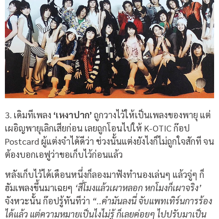
3. เดิมทีเพลง
‘เหงาปาก’
ถูกวางไว้ให้เป็นเพลงของพายุ แต่
เผอิญพายุเลิกเสียก่อน เลยถูกโอนไปให้ K-OTIC ก๊อป
Postcard ผู้แต่งจำได้ดีว่า ช่วงนั้นแต่งยังไงก็ไม่ถูกใจสักที จน
ต้องบอกเอฟูว่าขอเก็บไว้ก่อนแล้ว
หลังเก็บไว้ได้เดือนหนึ่งก็ลองมาฟังทำนองเล่นๆ แล้วจู่ๆ ก็
ฮัมเพลงขึ้นมาเฉยๆ
‘สี่โมงแล้วเผาหลอก หกโมงก็เผาจริง’
จังหวะนั้น ก๊อปรู้ทันทีว่า
“..คำมันลงนี่ จับแพทเทิร์นการร้อง
ได้แล้ว แต่ความหมายเป็นไงไม่รู้ ก็เลยค่อยๆ ไปปรับมาเป็น