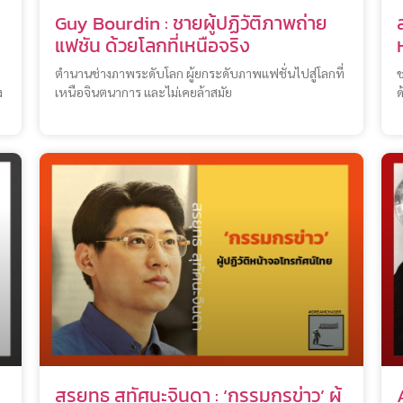
Guy Bourdin : ชายผู้ปฏิวัติภาพถ่าย
แฟชัน ด้วยโลกที่เหนือจริง
ตำนานช่างภาพระดับโลก ผู้ยกระดับภาพแฟชั่นไปสู่โลกที่
ช
ง
เหนือจินตนาการ และไม่เคยล้าสมัย
ด
สรยุทธ สุทัศนะจินดา : ‘กรรมกรข่าว’ ผู้