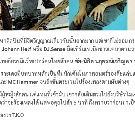
ตามหาศิลปินที่มีจิตวิญญาณเดียวกันนั้นยากมาก แต่เขาก็ไม่ถอ
บ
Johann Helf
หรือ
DJ.Sense
มือเทิร์นเทเบิลชาวแคนาดา 
งไทยก็ควรมีแร็พเปอร์คนไทยสักคน
ชัย-นิธิศ นฤสรณ์เจริญพร
ห
าะเคยมีบทบาทหลักเป็นทีมนักเต้นในภาพยนตร์รองต๊ะแล่บแปล๊บ
และ
MC Hammer
จนถึงขั้นตระเวนไปร้องเพลงตามผับต่างๆ
 น่าจะมีผู้หญิงสักคน แต่แทนที่เข้าผับ เขากลับเดินตรงไปยังบริษ
ว่าจะร้องเพลงได้ แต่พอคุยไปสัก 5 นาที ถึงทราบว่าก่อนมาเ
ของวง T.K.O