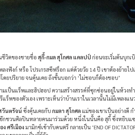
นชีวิตของชายชื่อ
สุกี้-กมล สุโกศล แคลปป์
ก่อนจะเริ่มต้นบุกเ
ลงฟังก์ หรือ โปรเกรสซีฟร็อก แต่ด้วยวัย 14 ปี เขาต้องย้ายไปเร
ดยปริยาย จนคุ้นเคย ถึงขั้นบอกว่า ‘ไม่ชอบก็ต้องชอบ’
วามเป็นแร็พและฮิปฮอป ความสร้างสรรค์ที่ซุกซ่อนอยู่ในห้วงทำนอ
รีแร็พของตัวเอง เพราะเห็นว่าบ้านเราในเวลานั้นไม่มีเพลงแนว
วันตรัจน์
ซึ่งคุ้นเคยกับ
กมลา สุโกศล
แม่ของเขาเป็นอย่างดี กำล
นศิลปินหลายคนมาร่วมด้วย หนึ่งในนั้นคือ สุกี้ ซึ่งหยิบแซ
อง ศรีเมือง
มามิกซ์เข้ากับดนตรี กลายเป็น ‘END OF DICTATO