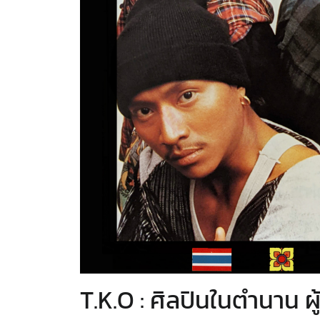
T.K.O : ศิลปินในตำนาน ผ