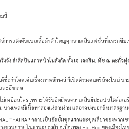
มนี้
การแต่งตัวแบบเสื้อผ้าตัวใหญ่ๆ กลายเป็นแฟชั่นที่แทรกซึมเข้าไ
ิงจัง ส่งศิลปินแถวหน้าในสังกัด ทั้ง
เจ-เจตริน
,
ทัช ณ ตะกั่วทุ่
ด้ชื่อว่าโดดเด่นเรื่องภาพลักษณ์ ก็เปิดตัววงดนตรีน้องใหม่ นา
า และอังกฤษ
้นไม่เหมือนใคร เพราะได้รับอิทธิพลความเป็นฮิปฮอป สไตล์อเมริกั
ังคม บางเพลงมีเนื้อหาสองแง่สามง่าม แต่อาจบ่งบอกถึงมาตรฐา
NAL THAI RAP กลายเป็นอัลบั้มชุดแรกและชุดเดียวของพวกเขา แ
รๆ ต่างขวนขวาย ในฐานะของผู้บุกเบิกเพลง Hip-Hop ของเมืองไท