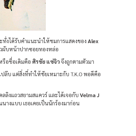
ย กระทั่งได้รับคำแนะนำให้ชมการแสดงของ
Alex
แถวผับหน้าปากซอยทองหล่อ
รือชื่อเดิมคือ
ศิรชัย แซ่จิว
จึงถูกตามตัวมา
 แต่สิ่งที่ทำให้ชัยเหมาะกับ T.K.O พอดีคือ
ัทโมเดลลิงแถวสยามสแควร์ และได้เจอกับ
Velma J
ป็นนางแบบ เธอเคยเป็นนักร้องมาก่อน