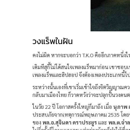
วงแร็พในฝัน
คงไม่ผิด หากจะบอกว่า T.K.O คืออีกภาคหนึ่งใ
เดิมทีสุกี้ไม่ได้สนใจเพลงแร็พมาก่อน เขาชอบเพ
เพลงแร็พและฮิปฮอป จึงต้องเพลงประเภทนี้ไปโ
ระหว่างนั้นเองที่เขาเริ่มเข้าใจถึงจิตวิญญาณค
กลับมาเมืองไทย ก็วาดหวังว่าจะปลุกปั้นวงดนต
ในวัย 22 ปี โอกาสครั้งใหญ่ก็มาถึง เมื่อ
นุภาพ ส
ประสบภัยจากเหตุการณ์พฤษภาคม 2535 โดยชักชว
ของ
พล.อ.สุจินดา คราประยูร
และ
พล.ต.จำล