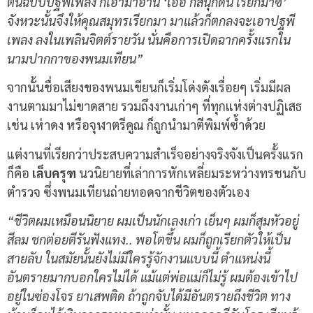
ต้นฉบับปฐพีเพลิง ก็เอามาอ่าน ‘เออ ก็สนุกดีนี่ เรียกมาซิ’
จังหวะนั้นจึงให้คุณสมุทรเรียกมา มาแล้วก็ตกลงจะเอาปฐพี
เพลง ลงในเพลินจิตต์รายวัน นั่นคือการเปิดฉากครั้งแรกใน
นามปากกาของพนมเทียน”
จากนั้นชื่อเสียงของพนมเขียนก็เริ่มโด่งดังเรื่อยๆ เริ่มมีผล
งานตามมาไม่ขาดสาย รวมถึงงานเก่าๆ ที่ทุกแห่งต่างปฏิเสธ
เช่น เห่าดง หรือจุฬาตรีคูณ ก็ถูกนำมาตีพิมพ์ซ้ำด้วย
แต่งานที่เรียกว่าประสบความสำเร็จอย่างจริงจังเป็นครั้งแรก
ก็คือ
เล็บครุฑ
นวนิยายที่เล่าการหักเหลี่ยมระหว่างทรชนกับ
ตำรวจ ซึ่งพนมเทียนถ่ายทอดจากชีวิตของตัวเอง
“ชีวิตผมเหมือนนิยาย ผมเป็นนักเลงเก่า เย็นๆ ผมก็สุมหัวอยู่
สีลม ชกต่อยตีรันฟังแทง.. พอโตขึ้น ผมก็ถูกเรียกตัวให้เป็น
สายลับ ในสมัยนั้นยังไม่มีใครรู้จักงานแบบนี้ ตำแหน่งนี้
อันตรายมากบอกใครไม่ได้ แม้แต่พ่อแม่ก็ไม่รู้ ผมต้องเข้าไป
อยู่ในซ่องโจร ยาเสพติด ถ้าถูกจับได้มีอันตรายถึงชีวิต ทาง