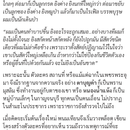
ไกลๆ ต่อมาก็เป็นลูกกรด ยิงค่าง ยิงนกที่ใหญ่กว่า ต่อมาขยับ
เป็นลูกซอง ยิ่งค่าง ยิงหมูป่า แล้วก็มาเป็นไรเฟิล บรรพบุรุษ
ผมเป็นนักเดินป่า
“ผมเป็นคนทำบาปขึ้น ยิงอะไรจะถูกเสมอ..อย่างบางทีผมก็
ยิงไม่ตั้งใจนะ ยิงสกัดหน้าสกัดหลัง ก็ยังไปถูกมัน มีสัตว์ชนิด
เดียวที่ผมไม่ล่าคือช้าง เพราะเราตั้งสัตย์ปฏิญาณไว้ในใจว่า
เขาเป็นสัตว์ใหญ่เหลือเกิน ถ้าหากว่าไม่ใช่ป้องกันชีวิตตัวเอง
หรือผู้อื่นที่ไปด้วยกันแล้ว จะไม่ยิงเป็นอันขาด”
เพราะฉะนั้น ตัวละคร สถานที่ หรือแม้แต่ฉากในเพชรพระอุ
มา จึงมีรากฐานจากความจริง อย่าง
ตาบุญคำ
ก็เป็นพราน
มุสลิม ซึ่งทำงานอยู่กับตาของเขา หรือ
หนองน้ำแห้ง
ก็เป็น
หมู่บ้านเล็กๆ ในกาญจนบุรี ทุกคนเป็นคนเถื่อน ไม่ปรากฏ
ในสำมะโนประชากร เพราะราชการยังสำรวจไปไม่ถึง
เมื่อคิดจะเริ่มต้นเรื่องใหม่ พนมเทียนจึงเริ่มวางพล็อต เขียน
โครงสร้างตัวละครที่อยากเห็น รวมถึงวางเหตุการณ์ที่จะ