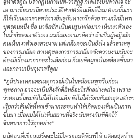
จุฬาตรีคูณ ปรากฏในกามนิต-วาสิฏฐี ก็ได้แรงบันดาลใจ จะ
เอามาเขียนนวนิยายประวัติศาสตร์อินเดียดีไหม ตอนนั้นเรา
ก็ได้เรียนเทวศาสตร์ทางฮินดูกับทางกรีกด้วย ทางกรีกมีเทพ
บุตรคนหนึ่ง ชื่อ นาซิสซัส เป็นคนรูปหล่อมาก เห็นเงาตัวเอง
ในน้ำก็หลงเงาตัวเอง ผมก็เลยเอามาคิดว่า ถ้าเป็นผู้หญิงสัก
คนเห็นเงาตัวเองสวยงาม แต่เกลียดจะเป็นยังไง แล้วสาเหตุ
ของการเกลียด สาเหตุของการการเกลียดชังความงามมันจะ
ต้องมีเรื่องมาจากอะไรเสียก่อน ก็เลยคิดผูกเป็นพล็อตขึ้นมา
และกลายเป็นจุฬาตรีคูณ
“ภูมิประเทศและเหตุการณ์เป็นในสมัยชมพูทวีปก่อน
พุทธกาล อาจจะเป็นสิ่งศักดิ์สิทธิ์อะไรสักอย่างดลใจ เพราะ
ว่าตอนนั้นผมยังไม่ได้ไปอินเดีย ยังไม่ได้เรียนสันสกฤต แต่เขา
เรียกว่าสัมผัสที่หกเข้ามากระทบทำให้เกิดมองเห็นเป็นภาพ
ขึ้นมา เมื่อผมได้ไปเห็นสถานที่จริง มันตรงกับที่คิดไว้
จินตนาการไว้ทุกอย่าง”
แม้ตอนที่เขียนเสร็จจะไม่มีใครยอมตีพิมพ์ให้ แต่ผลสุดท้าย