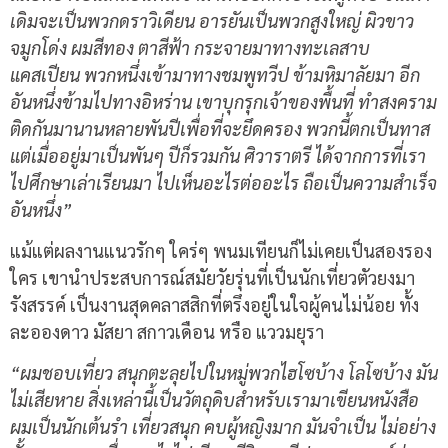
เดิมจะเป็นพวกดราวิเดียน อารยันเป็นพวกสูงใหญ่ ผิวขาว
จมูกโด่ง ผมสีทอง ตาสีฟ้า กระจายมาทางทะเลสาบ
แคสเปียน พวกหนึ่งเข้ามาทางชมพูทวีป ข้ามหิมาลัยมา อีก
อันหนึ่งข้ามไปทางอิหร่าน เขาบุกรุกเจ้าของพื้นที่ ทำสงคราม
ติดกันมานานหลายพันปีเพื่อที่จะยึดครอง พวกนี้ตกเป็นทาส
แต่เมื่ออยู่มาเป็นพันๆ ปีก็รวมกัน ศิวาราตรี ได้จากการที่เรา
ไปศึกษาเล่าเรียนมา ไปเห็นอะไรต่ออะไร ถือเป็นความสำเร็จ
อันหนึ่ง”
แม้แต่ผลงานแนวรักๆ ใคร่ๆ พนมเทียนก็ไม่เคยเป็นสองรอง
ใคร เขานำประสบการณ์สมัยวัยรุ่นที่เป็นนักเที่ยวตัวยงมา
รังสรรค์ เป็นงานสุดคลาสสิกที่ตรึงอยู่ในใจผู้คนไม่น้อย ทั้ง
ละอองดาว มัสยา สกาวเดือน หรือ แววมยุรา
“ผมชอบเที่ยว สนุกตะลุยไปในหมู่พวกไฮโซบ้าง โลโซบ้าง มัน
ไม่เสียหาย สิ่งเหล่านี้เป็นวัตถุดิบสำหรับเรามาเขียนหนังสือ
ผมเป็นนักเต้นรำ เที่ยวสนุก คบผู้หญิงมาก มันจำเป็น ไม่อย่าง