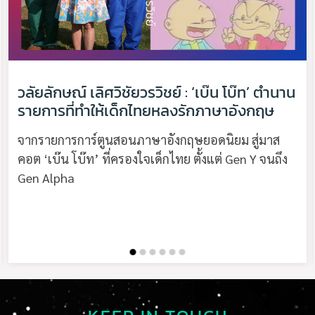
วลัยลักษณ์ เลิศวิชัยวรวิชย์ : ‘เบ๊น โบ๊ท’ ตำนาน
รายการที่ทำให้เด็กไทยหลงรักภาษาอังกฤษ
จากรายการการ์ตูนสอนภาษาอังกฤษยอดนิยม สู่มาส
คอต ‘เบ๊น โบ๊ท’ ที่ครองใจเด็กไทย ตั้งแต่ Gen Y จนถึง
Gen Alpha