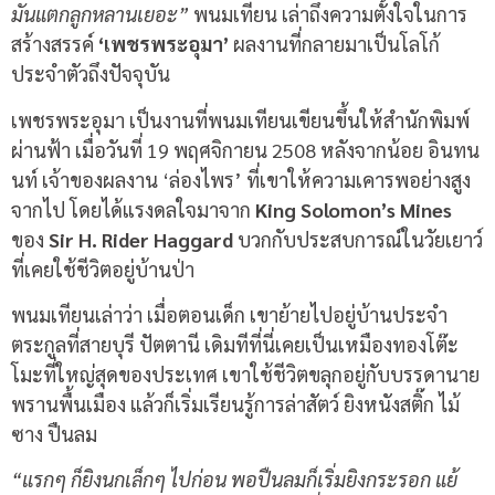
มันแตกลูกหลานเยอะ”
พนมเทียน เล่าถึงความตั้งใจในการ
สร้างสรรค์
‘เพชรพระอุมา’
ผลงานที่กลายมาเป็นโลโก้
ประจำตัวถึงปัจจุบัน
เพชรพระอุมา เป็นงานที่พนมเทียนเขียนขึ้นให้สำนักพิมพ์
ผ่านฟ้า เมื่อวันที่ 19 พฤศจิกายน 2508 หลังจากน้อย อินทน
นท์ เจ้าของผลงาน ‘ล่องไพร’ ที่เขาให้ความเคารพอย่างสูง
จากไป โดยได้แรงดลใจมาจาก
King Solomon’s Mines
ของ
Sir H. Rider Haggard
บวกกับประสบการณ์ในวัยเยาว์
ที่เคยใช้ชีวิตอยู่บ้านป่า
พนมเทียนเล่าว่า เมื่อตอนเด็ก เขาย้ายไปอยู่บ้านประจำ
ตระกูลที่สายบุรี ปัตตานี เดิมทีที่นี่เคยเป็นเหมืองทองโต๊ะ
โมะที่ใหญ่สุดของประเทศ เขาใช้ชีวิตขลุกอยู่กับบรรดานาย
พรานพื้นเมือง แล้วก็เริ่มเรียนรู้การล่าสัตว์ ยิงหนังสติ๊ก ไม้
ซาง ปืนลม
“แรกๆ ก็ยิงนกเล็กๆ ไปก่อน พอปืนลมก็เริ่มยิงกระรอก แย้