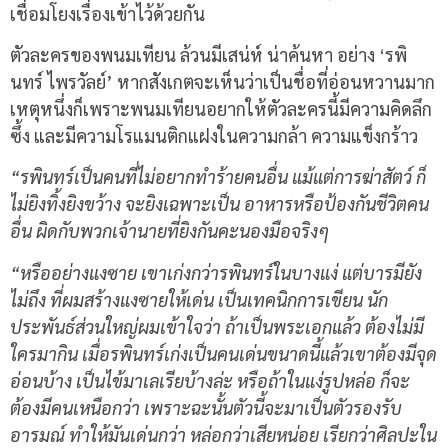
เชื่อมโยงเรื่องเข้าไว้ด้วยกัน
ตัวละครของพนมเทียน ล้วนมีเสน่ห์ น่าค้นหา อย่าง ‘รพิ
นทร์ ไพรวัลย์’ หากสังเกตจะเห็นว่าเป็นชื่อที่อ่อนหวานมาก
เหตุหนึ่งก็เพราะพนมเทียนอยากให้ตัวละครนี้มีความคิดลึก
ซึ้ง และมีความโรแมนติกแฝงในความกล้า ความแข็งกร้าว
“รพินทร์เป็นคนที่ไม่อยากทำร้ายคนอื่น แม้แต่การฆ่าสัตว์ ก็
ไม่ยิงทิ้งยิงขว้าง จะยิงเฉพาะเป็น อาหารหรือป้องกันชีวิตคน
อื่น ผิดกับพวกเจ้านายที่ยิงกันคะนองมือจริงๆ
“หรืออย่างแงซาย เขาเก่งกว่ารพินทร์ในบางแง่ แต่บารมียัง
ไม่ถึง ที่ผมสร้างแงซายให้เด่น เป็นเทคนิกการเขียน นัก
ประพันธ์ส่วนใหญ่ผมเข้าใจว่า ถ้าเป็นพระเอกแล้ว ต้องไม่มี
ใครมากิน เมื่อรพินทร์เก่งเป็นคนเด่นขนาดนี้แล้วเขาต้องมีจุด
อ่อนบ้าง เป็นไข้มาเลเรียบ้างล่ะ หรือถ้าในแง่รูปหล่อ ก็จะ
ต้องมีคนเหนือกว่า เพราะฉะนั้นตัวนี้จะมาเป็นตัวรองรับ
อารมณ์ ทำให้มันเด่นกว่า หล่อกว่าเสียหน่อย เรียกว่าศิลปะใน