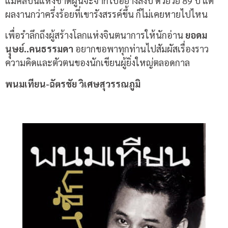
แม้ศิลปินแห่งชาติผู้นี้จะจากไปอย่างสงบ ด้วยวัย 89 ปี แต่
ผลงานกว่าครึ่งร้อยที่เขารังสรรค์ขึ้น ก็ไม่เคยหายไปไหน
เพื่อรำลึกถึงผู้สร้างโลกแห่งจินตนาการให้นักอ่าน
ยอดม
นุุษย์..คนธรรมดา
อยากขอพาทุกท่านไปสัมผัสเรื่องราว
ความคิดและตัวตนของนักเขียนผู้ยิ่งใหญ่ตลอดกาล
พนมเทียน-ฉัตรชัย วิเศษสุวรรณภูมิ