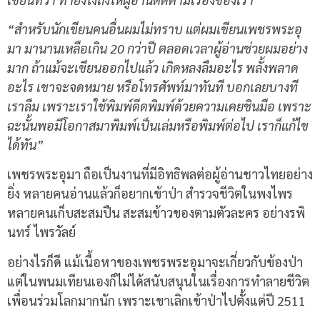
“สำหรับนักเขียนคนอื่นผมไม่ทราบ แต่ผมเขียนเพชรพระอุ
มา มานานเหลือเกิน 20 กว่าปี ตลอดเวลาผู้อ่านช่วยผมอย่าง
มาก ถ้าแม้จะเขียนออกไปแล้ว เกิดหลงลืมอะไร พลั้งพลาด
อะไร เขาจะจดหมาย หรือโทรศัพท์มาทันที บอกเลยบางที
เราลืม เพราะเราใช้พิมพ์ดีดพิมพ์ด้วยความเคยชินมือ เพราะ
ฉะนั้นพอมีโอกาสมาพิมพ์เป็นเล่มหรือพิมพ์ต่อไป เราก็แก้ไข
ได้ทัน”
เพชรพระอุมา ถือเป็นงานที่มีอิทธิพลต่อผู้อ่านชาวไทยอย่าง
ยิ่ง หลายคนอ่านแล้วก็อยากเข้าป่า สำรวจชีวิตในพงไพร
หลายคนเก็บสะสมปืน สะสมข้าวของตามตัวละคร อย่างรพิ
นทร์ ไพรวัลย์
อย่างไรก็ดี แม้เนื้อหาของเพชรพระอุมาจะเกี่ยวกับข้องป่า
แต่ในพนมเทียนเองก็ไม่ได้สนับสนุนในเรื่องการทำลายชีวิต
เพื่อนร่วมโลกมากนัก เพราะเขาเลิกเข้าป่าไปตั้งแต่ปี 2511