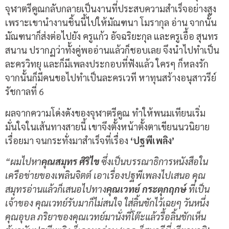
จุฬาตรีคูณกลับกลายเป็นงานที่ประสบความสำเร็จอย่างสูง
เพราะเขานำงานชิ้นนี้ไปให้มัณฑนา โมรากุล อ่าน จากนั้น
มัณฑนาก็ส่งต่อไปยัง ครูแก้ว อัจฉริยะกุล และครูเอื้อ สุนทร
สนาน ปรากฏว่าทั้งคู่พออ่านแล้วก็ชอบเลย จึงนำไปทำเป็น
ละครวิทยุ และก็มีเพลงประกอบที่ฟังแล้ว ใครๆ ก็หลงรัก
จากนั้นก็มีคนขอไปทำเป็นละครเวที หาทุนสร้างอนุสาวรีย์
รัชกาลที่ 6
ผลจากความโด่งดังของจุฬาตรีคูณ ทำให้พนมเทียนเริ่ม
มั่นใจในเส้นทางสายนี้ เขาจึงตั้งหน้าตั้งตาเขียนนวนิยาย
เรื่อยมา จนกระทั่งมาสำเร็จที่เรื่อง
‘ปฐพีเพลิง’
“ผมไปหา
คุณสมุทร ศิริไข
ซึ่งเป็นบรรณาธิการหนังสือใน
เครือข่ายของเพลินจิตต์ เอาเรื่องปฐพีเพลงไปเสนอ คุณ
สมุทรอ่านแล้วก็เสนอไปทาง
คุณเวทย์ กระตุกฤกษ์
ที่เป็น
เจ้าของ คุณเวทย์รับมาก็ไม่สนใจ ใส่ลิ้นชักไว้เฉยๆ วันหนึ่ง
คุณอุบล ภริยาของคุณเวทย์มานั่งที่โต๊ะแล้วรื้อลิ้นชักเห็น