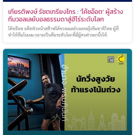
เกียรติพงษ์ รัชตเกรียงไกร : ‘โค้ชอ๊อต’ ผู้สร้าง
ทีมวอลเลย์บอลธรรมดาสู่ฮีโร่ระดับโลก
โค้ชอ๊อต อดีตหัวหน้าสต๊าฟโค้ชวอลเลย์บอลหญิงทีมชาติไทย ผู้ที่
ทำให้ทีมโนเนม กลายเป็นทีมระดับโลกที่มีผู้คนต่างยกนิ้วให้