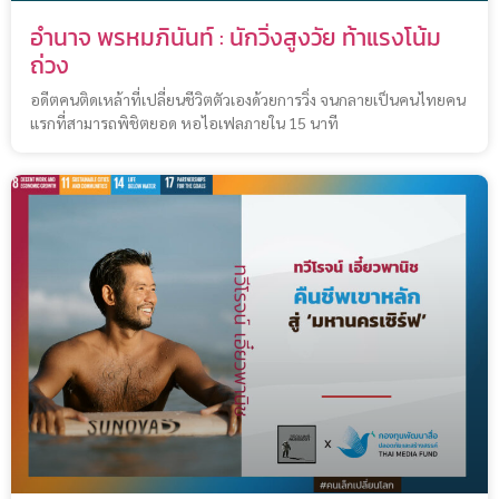
อำนาจ พรหมภินันท์ : นักวิ่งสูงวัย ท้าแรงโน้ม
ถ่วง
อดีตคนติดเหล้าที่เปลี่ยนชีวิตตัวเองด้วยการวิ่ง จนกลายเป็นคนไทยคน
แรกที่สามารถพิชิตยอด หอไอเฟลภายใน 15 นาที