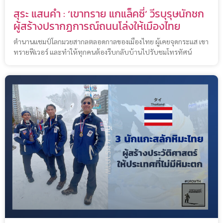
สุระ แสนคำ : ‘เขาทราย แกแล็คซี่’ วีรบุรุษนักชก
ผู้สร้างปรากฏการณ์ถนนโล่งให้เมืองไทย
ตำนานแชมป์โลกมวยสากลตลอดกาลของเมืองไทย ผู้เคยจุดกระแส เขา
ทรายฟีเวอร์ และทำให้ทุกคนต้องรีบกลับบ้านไปรับชมโทรทัศน์