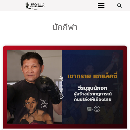
นักกีฬา