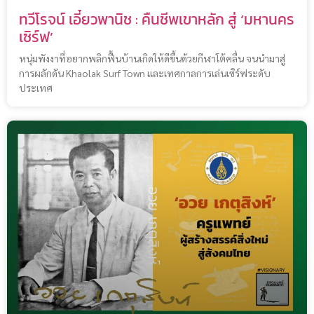
ทวีโรจน์ เอี๋ยวพานิช : คืนชีพเขาหลัก สู่ ‘มหานคร
เซิร์ฟ’
หนุ่มพังงาที่อยากพลิกฟื้นบ้านเกิดให้ดีขึ้นด้วยกีฬาโต้คลื่น จนนำมาสู่
การผลักดัน Khaolak Surf Town และเทศกาลการเล่นเซิร์ฟระดับ
ประเทศ