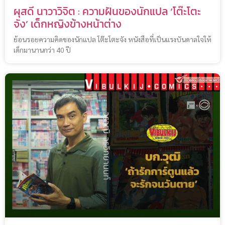
ผุสดี นาวาวิจิต : ความฝันของนักแปล ‘โต๊ะโตะ
จัง’ เด็กหญิงข้างหน้าต่าง
ย้อนรอยความคิดของนักแปล โต๊ะโตะจัง หนังสือที่เป็นแรงบันดาลใจให้
เด็กมานานกว่า 40 ปี