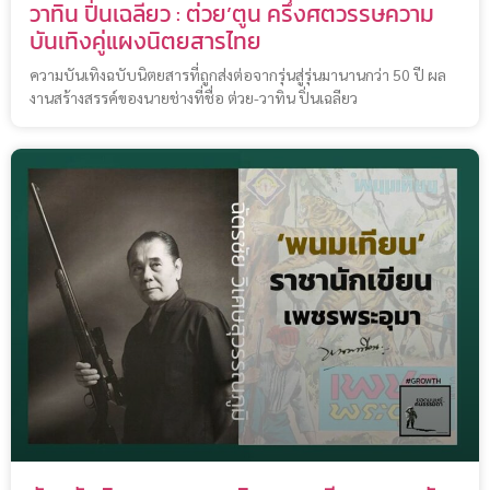
วาทิน ปิ่นเฉลียว : ต่วย’ตูน ครึ่งศตวรรษความ
บันเทิงคู่แผงนิตยสารไทย
ความบันเทิงฉบับนิตยสารที่ถูกส่งต่อจากรุ่นสู่รุ่นมานานกว่า 50 ปี ผล
งานสร้างสรรค์ของนายช่างที่ชื่อ ต่วย-วาทิน ปิ่นเฉลียว