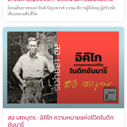
ย้อนเส้นทางของอาจินต์ ปัญจพรรค์ บรรณาธิการผู้ยิ่งใหญ่ ผู้สร้างนัก
เขียนหลายสิบชีวิต
สอ เสถบุตร : อิคิไก ความหมายแห่งชีวิตในดิก
ชันนารี