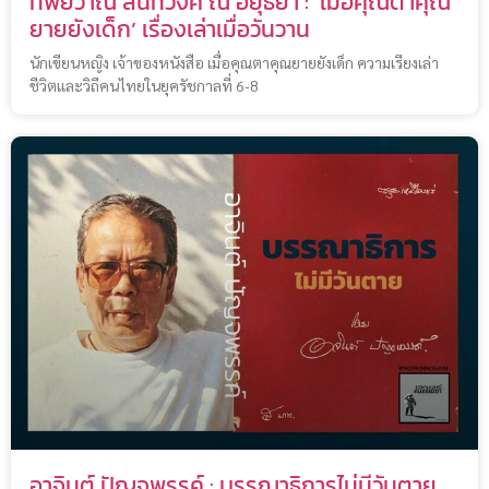
ทิพย์วาณี สนิทวงศ์ ณ อยุธยา : ‘เมื่อคุณตาคุณ
ยายยังเด็ก’ เรื่องเล่าเมื่อวันวาน
นักเขียนหญิง เจ้าของหนังสือ เมื่อคุณตาคุณยายยังเด็ก ความเรียงเล่า
ชีวิตและวิถีคนไทยในยุครัชกาลที่ 6-8
อาจินต์ ปัญจพรรค์ : บรรณาธิการไม่มีวันตาย