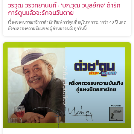
วรวุฒิ วรวิทยานนท์ : ‘บก.วุฒิ วิบูลย์กิจ’ ถ้ารัก
การ์ตูนแล้วจะรักจนวันตาย
เรื่องของบรรณาธิการสำนักพิมพ์การ์ตูนที่อยู่ในวงการมากว่า 40 ปี และ
ยังคงครองความนิยมของผู้อ่านมาจนถึงทุกวันนี้