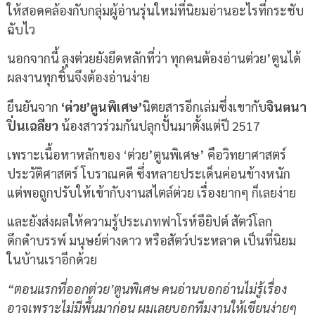
ให้สอดคล้องกับกลุ่มผู้อ่านรุ่นใหม่ที่นิยมอ่านอะไรที่กระชับ
ฉับไว
นอกจากนี้ ลุงต่วยยังยึดหลักที่ว่า ทุกคนต้องอ่านต่วย’ตูนได้
ผลงานทุกชิ้นจึงต้องอ่านง่าย
ยืนยันจาก
‘ต่วย’ตูนพิเศษ’
นิตยสารอีกเล่มซึ่งเขากับ
จินตนา
ปิ่นเฉลียว
น้องสาวร่วมกันปลุกปั้นมาตั้งแต่ปี 2517
เพราะเนื้อหาหลักของ ‘ต่วย’ตูนพิเศษ’ คือวิทยาศาสตร์
ประวัติศาสตร์ โบราณคดี ซึ่งหลายประเด็นค่อนข้างหนัก
แต่พอถูกปรับให้เข้ากับงานสไตล์ต่วย เรื่องยากๆ ก็เลยง่าย
และยังส่งผลให้ความรู้ประเภทฟาโรห์อียิปต์ สัตว์โลก
ดึกดำบรรพ์ มนุษย์ต่างดาว หรือสัตว์ประหลาด เป็นที่นิยม
ในบ้านเราอีกด้วย
“ตอนแรกที่ออกต่วย’ตูนพิเศษ คนอ่านบอกอ่านไม่รู้เรื่อง
อาจเพราะไม่มีพื้นมาก่อน ผมเลยบอกทีมงานให้เขียนง่ายๆ