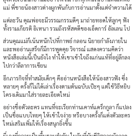
แม่ พี่ชายน้องสาวต่างผูกพันกับการอ่านมาตั้งแต่จำความได้
แต่ละวัน คุณพ่อจะมีวรรณกรรมดีๆ มาถ่ายทอดให้ลูกๆ ฟัง
ทั้งรามเกียรติ อิเหนา รวมถึงรหัสคดีของเอ็ดการ์ อัลเลน โป
ส่วนคุณแม่ก็เน้นหนักไปที่กาพย์ กลอน นิยายกำลังภายใน
และพออ่านเสร็จก็มีการพูดคุย วิจารณ์ แสดงความคิดว่า
หนังสือเล่มนี้เป็นยังไง ทำให้เขาเข้าใจถึงแก่นแท้ที่อยู่ลึกลง
ไปกว่าลีลาการเขียน
อีกภารกิจที่ทำสมัยเด็กๆ คืออ่านหนังสือให้น้องสาวฟัง ซึ่ง
หลายๆ ครั้งก็ไม่ได้เล่าเรื่องตามต้นฉบับเป๊ะๆ แต่ใช้วิธีหยิบ
โครงเดิมมาใส่รายละเอียดใหม่
อย่างชื่อตัวละคร แทนที่จะเรียกท่านเคาท์แดร็กกูลา ก็แปลง
เป็นชื่อแบบไทยๆ ให้เข้าใจง่าย หรือบางครั้งก็แต่งตัวละคร
ใหม่เสริมเพิ่มให้เรื่องสนุกยิ่งขึ้น
นี่เองที่กลายเป็นพื้นฐานสำคัญ ในวันที่ผันชีวิตจากนักวาด