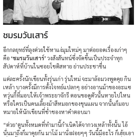
ชมรมวันเสาร์
อีกกลยุทธ์ที่ลุงต่วยใช้หาแง่มุมใหม่ๆ มาต่อยอดเรื่องเก่าๆ
คือ
‘ชมรมวันเสาร์’
วงสังสันทน์ซึ่งจัดขึ้นเป็นประจำทุก
สัปดาห์ที่บ้านในซอยโชติสหาย ย่านประชาชื่น
แต่ละครั้งนักเขียนทั้งรุ่นเก่า รุ่นใหม่ จะมาล้อมวงพูดคุย กิน
เหล้า บางครั้งมีการตั้งโจทย์แปลกๆ อย่างอานม้าของอะแซ
หวุ่นกี้ที่มอบให้เจ้าพระยาจักรี ตอนขอดูตัวนั้นหายไปไหน
หรือใครเป็นคนเลี้ยงม้าสีหมอกของขุนแผน จากนั้นก็มอบ
หมายให้นักเขียนที่ช่ำชองหาคำตอบมา
“ต่วย’ตูนทั้งหมดที่ทำมานี้กำเนิดได้จากวงเหล้าทั้งนั้น ไอ้
นั่นมาถึงก็มาคุยกัน มาโม้ มานั่งฝอยๆๆ วันนี้มีอะไร ก็เฮ้ยเอา