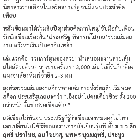
นิตยสารรายเดือนในเครือสยามรัฐ จนมีแฟนประจำติด
เพียบ
หลังเขียนมาได้ร่วมสิบปี ลุงต่วยคิดการใหญ่ จับมือกับเพื่อน
รักนักเขียนเรื่องสั้น
‘ประเสริฐ พิจารณ์โสภณ’
รวมเล่มผล
งาน หวังหาเงินเป็นค่ากินเหล้า
เล่มแรกคือ ‘รวมการ์ตูนของต่วย’ นำเสนอผลงานลายเส้น
สไตล์ต่วยล้วนๆ วางขายครั้งแรก 3,000 เล่ม ไม่กี่วันก็เกลี้ยง
แผงจนต้องพิมพ์ซ้ำอีก 2-3 หน
ลุงต่วยรวมเล่มผลงานอีกหลายเล่ม กระทั่งวัตถุดิบเริ่มหมด
สต็อก ประเสริฐเลยบอกว่า “เอ็งอย่าไปคนเดียวซิวะ ตั้ง 200
กว่าหน้า งั้นข้าช่วยเขียนด้วย”
แต่เขียนไม่ทันจบ ประเสริฐก็รู้ว่าเขียนเองหมดคงไม่ไหว
เลยเปลี่ยนไปใช้วิธีขอผลงานจากนักเขียนรุ่นพี่ ทั้ง
ม.ร.ว.คึก
ฤทธิ์ ปราโมช, อบ ไชยวสุ, นพพร บุณยฤทธิ์, ประมูล