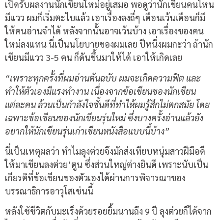
เปิดรับผลงานนักเขียนใหม่อยู่เสมอ พอดูว่านักเขียนคนไหน
มีแวว ผมก็เริ่มตะไบแล้ว เอาเรื่องลงถี่ๆ เดือนเว้นเดือนก็มี
ให้คนอ่านจำได้ หลังจากนั้นอาจเว้นบ้าง เอาเรื่องของคน
ใหม่ลงแทน นี่เป็นนโยบายของผมเลย ปีหนึ่งผมกะว่า ถ้านัก
เขียนมีแวว 3-5 คน ก็ดันขึ้นมาให้ได้ เอาให้เกิดเลย
“เพราะทุกครั้งที่ผมอ่านต้นฉบับ ผมจะเกิดความฟิต และ
ทำให้ตัวเองมีแรงทำงาน เนื่องจากข้อเขียนของนักเขียน
แต่ละคน ล้วนเป็นกำลังใจชั้นดีที่ทำให้ผมรู้สึกไม่ตกสมัย โดย
เฉพาะข้อเขียนของนักเขียนรุ่นใหม่ ซึ่งบางครั้งอ่านแล้วยัง
อยากให้นักเขียนรุ่นเก่าเขียนหนังสือแบบนี้บ้าง”
นี่เป็นเหตุผลว่า ทำไมลุงต่วยจึงมักส่งเทียบหนุ่มสาวฝีมือดี
ให้มาเขียนลงต่วย’ตูน ซึ่งส่วนใหญ่ต่างยินดี เพราะนับเป็น
เกียรติที่ข้อเขียนของตัวเองได้ผ่านการพิจารณาของ
บรรณาธิการอาวุโสเช่นนี้
หลังใช้ชีวิตกับมะเร็งด้วยรอยยิ้มนานถึง 9 ปี ลุงต่วยก็ได้จาก