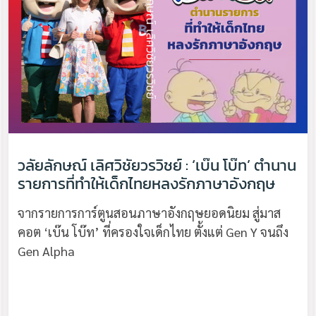
วลัยลักษณ์ เลิศวิชัยวรวิชย์ : ‘เบ๊น โบ๊ท’ ตำนาน
รายการที่ทำให้เด็กไทยหลงรักภาษาอังกฤษ
จากรายการการ์ตูนสอนภาษาอังกฤษยอดนิยม สู่มาส
คอต ‘เบ๊น โบ๊ท’ ที่ครองใจเด็กไทย ตั้งแต่ Gen Y จนถึง
Gen Alpha