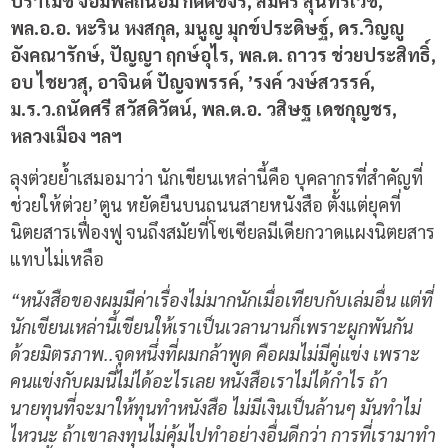
ปราโมช จอมพลถนอม กิตติขจร, สมัคร สุนทรเวช,
พล.อ.อ. หะริน หงสกุล, มนูญ มุกข์ประดิษฐ์, ดร.วิญญู
อังคณารักษ์, ปัญญา ฤกษ์อุไร, พล.ต. ถาวร ช่วยประสิทธิ์,
อบ ไชยวสุ, อาจินต์ ปัญจพรรค์, ’รงค์ วงษ์สวรรค์,
ม.ร.ว.ถนัดศรี สวัสดิวัตน์, พล.ต.อ. วสิษฐ เดชกุญชร,
หลวงเมือง ฯลฯ
ลุงต่วยย้ำเสมอมาว่า นักเขียนเหล่านี้คือ บุคลากรที่สำคัญที่
ช่วยให้ต่วย’ตูน หยัดยืนบนถนนสายหนังสือ ตั้งแต่ยุคที่
นิตยสารเฟื่องฟู จนถึงสมัยที่โซเซียลมีเดียกวาดแผงนิตยสาร
แทบไม่เหลือ
“หนังสือของผมมีค่าเรื่องไม่มากนักเมื่อเทียบกับเล่มอื่น แต่ที่
นักเขียนเหล่านี้เขียนให้เราเป็นเวลานานก็เพราะผูกพันกัน
ด้วยมิตรภาพ..จุดหนึ่งที่ผมกล้าพูด คือผมไม่มีคู่แข่ง เพราะ
คนแข่งกับผมนี่ไม่ได้อะไรเลย หนังสือเราไม่ได้กำไร ถ้า
นายทุนที่จะมาให้ทุนทำหนังสือ ไม่มีเงินเป็นล้านๆ มันทำไม่
ไหวนะ ถ้าเขาลงทุนไม่คุ้มไปทำอย่างอื่นดีกว่า การที่เรามาทำ