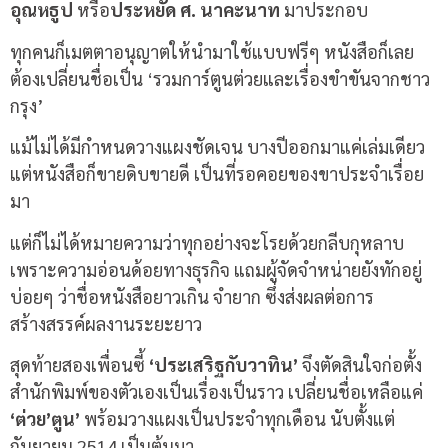
อุณหธูป
หรือ
ประหยัด ศ. นาคะนาท
มาประกอบ
ทุกคนก็เมตตาอนุญาตให้นำมาใช้แบบฟรีๆ หนังสือก็เลย
ต้องเปลี่ยนชื่อเป็น ‘รวมการ์ตูนต่วยและเรื่องขำขันจากชาว
กรุง’
แม้ไม่ได้มีกำหนดวางแผงชัดเจน บางปีออกมาแค่เล่มเดียว
แต่หนังสือก็ขายดิบขายดี เป็นที่รอคอยของขาประจำเรื่อย
มา
แต่ก็ไม่ได้หมายความว่าทุกอย่างจะโรยด้วยกลีบกุหลาบ
เพราะความอ่อนด้อยทางธุรกิจ แถมผู้จัดจำหน่ายยังทักอยู่
บ่อยๆ ว่าชื่อหนังสือยาวเกิน จำยาก ซึ่งส่งผลต่อการ
สร้างสรรค์ผลงานระยะยาว
สุดท้ายสองเพื่อนซี้
‘ประเสริฐกับวาทิน’
จึงตัดสินใจก่อตั้ง
สำนักพิมพ์ของตัวเองเป็นเรื่องเป็นราว เปลี่ยนชื่อเหลือแค่
‘ต่วย’ตูน’
พร้อมวางแผงเป็นประจำทุกเดือน นับตั้งแต่
กันยายน 2514 เป็นต้นมา