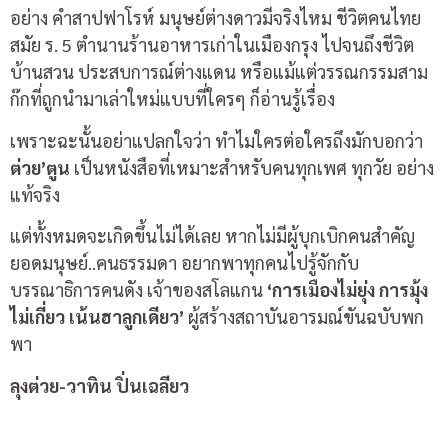
อย่าง คำสาปฟาโรห์ มนุษย์ต่างดาวมีจริงไหม ชีวิตคนไทย
สมัย ร. 5 ตำนานร้านอาหารเก่าในเมืองกรุง ไปจนถึงชีวิต
บ้านสวน ประสบการณ์ต่างแดน หรือแม้แต่วรรณกรรมสาม
ก๊กที่ถูกนำมาเล่าใหม่แบบที่ใครๆ ก็อ่านรู้เรื่อง
เพราะฉะนั้นอย่าแปลกใจว่า ทำไมใครต่อใครถึงมักบอกว่า
ต่วย’ตูน
เป็นหนังสือที่เหมาะสำหรับคนทุกเพศ ทุกวัย อย่าง
แท้จริง
แต่ทั้งหมดจะเกิดขึ้นไม่ได้เลย หากไม่มีผู้บุกเบิกคนสำคัญ
ยอดมนุษย์..คนธรรมดา อยากพาทุกคนไปรู้จักกับ
บรรณาธิการคนดัง เจ้าของสโลแกน
‘การเมืองไม่ยุ่ง การมุ้ง
ไม่เกี่ยว เน้นฮาลูกเดียว’
ผู้สร้างสถาบันอารมณ์ขันฉบับพก
พา
ลุงต่วย-วาทิน ปิ่นเฉลียว