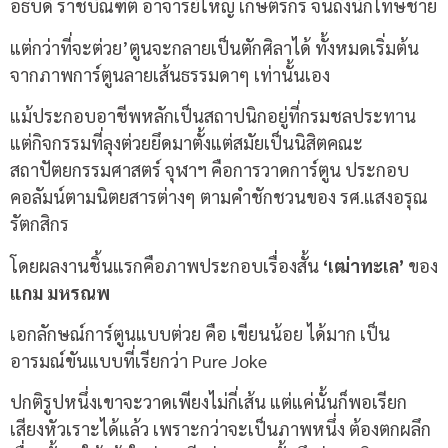
อธิบดี ราชบัณฑิต อาจารย์ใหญ่ เกษตรกร จนถึงนักโทษชาย
แต่กว่าที่จะต่วย’ตูนจะกลายเป็นตักศิลาได้ ทั้งหมดเริ่มต้น
จากภาพการ์ตูนลายเส้นธรรมดาๆ เท่านั้นเอง
แม้ประกอบอาชีพหลักเป็นสถาปนิกอยู่ที่กรมชลประทาน
แต่กิจกรรมที่ลุงต่วยยึดมาตั้งแต่สมัยเป็นนิสิตคณะ
สถาปัตยกรรมศาสตร์ จุฬาฯ คือการวาดการ์ตูน ประกอบ
คอลัมน์ตามนิตยสารต่างๆ ตามคำชักชวนของ รศ.แสงอรุณ
รัตกสิกร
โดยผลงานชิ้นแรกคือภาพประกอบเรื่องสั้น
‘เฒ่าทะเล’
ของ
แกม มหรณพ
เอกลักษณ์การ์ตูนแบบต่วย คือ เขียนน้อย ได้มาก เป็น
อารมณ์ขันแบบที่เรียกว่า Pure Joke
ปกติรูปหนึ่งเขาจะวาดเพียงไม่กี่เส้น แต่แค่นั้นก็พอเรียก
เสียงหัวเราะได้แล้ว เพราะกว่าจะเป็นภาพหนึ่ง ต้องตกผลึก