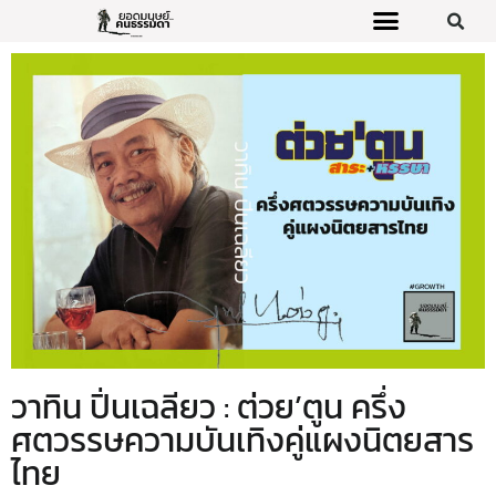
วาทิน ปิ่นเฉลียว : ต่วย’ตูน ครึ่ง
ศตวรรษความบันเทิงคู่แผงนิตยสาร
ไทย