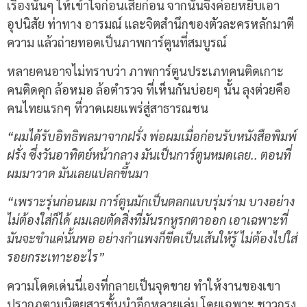
เรื่องนั้นๆ ให้เข้าใจก่อนเสียก่อน จากนั้นจึงค่อยหยิบเอา
อุปนิสัย ท่าทาง อารมณ์ และจิตสำนึกของตัวละครหลักมาตี
ความ แล้วถ่ายทอดเป็นภาพการ์ตูนที่สมบูรณ์
หลายคนอาจไม่ทราบว่า ภาพการ์ตูนประเภทคนติดเกาะ
คนติดคุก ล้อหมอ ล้อตำรวจ ที่เห็นกันบ่อยๆ นั้น ลุงต่วยคือ
คนไทยแรกๆ ที่วาดเผยแพร่สู่สาธารณชน
“ผมได้รับอิทธิพลมาจากฝรั่ง พ่อผมเมื่อก่อนรับหนังสือพิมพ์
ฝรั่ง ซึ่งวันอาทิตย์หน้ากลาง มันเป็นการ์ตูนหมดเลย.. ตอนที่
ผมมาวาด มันเลยแปลกขึ้นมา
“เพราะรุ่นก่อนผม การ์ตูนมักเป็นตลกแบบรุ่มร่าม บางอย่าง
ไม่ต้องใส่ก็ได้ ผมเลยตัดสิ่งที่มันรกหูรกตาออก เอาเฉพาะที่
มันจะขำแค่นั้นพอ อย่างกำแพงก็ขีดเป็นเส้นให้รู้ ไม่ต้องไปใส่
รอยกระเทาะอะไร”
ความโดดเด่นนี่เองที่กลายเป็นจุดขาย ทำให้งานของเขา
ปรากฏตามนิตยสารชั้นนำอีกหลายเล่ม โดยเฉพาะ ชาวกรุง