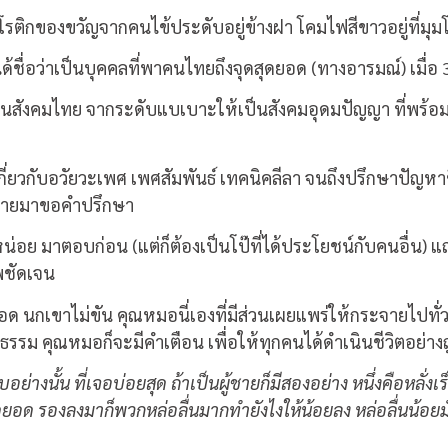
ติกของขวัญจากคนไข้ประดับอยู่ข้างฝา โคมไฟสีขาวอยู่ที่มุม
่อว่าเป็นบุคคลที่พาคนไทยถึงจุดสุดยอด (ทางอารมณ์) เมื่อ 3
กษาในสังคมไทย จากระดับแบเบาะให้เป็นสังคมอุดมปัญญา ที่พร้อม
กับอวัยวะเพศ เพศสัมพันธ์ เทคนิคลีลา จนถึงปรึกษาปัญหาชีวิต
จดหมายมาขอคำปรึกษา
 หน่อย มาตอบก่อน (แต่ก็ต้องเป็นโป๊ที่ได้ประโยชน์กับคนอื่น
พชัดเจน
ดยอด นกเขาไม่ขัน คุณหมอนี่เองที่มีส่วนเผยแพร่ให้กระจายไป
ีลธรรม คุณหมอก็จะมีคำเตือน เพื่อให้ทุกคนได้ดำเนินชีวิตอย่าง
งนั้น ที่เจอบ่อยสุด ถ้าเป็นผู้ชายก็มีสองอย่าง หนึ่งคือหลั่งเ
ยอด รองลงมาก็พวกหล่อลื่นมากทำยังไงให้น้อยลง หล่อลื่นน้อยมันเจ็บม