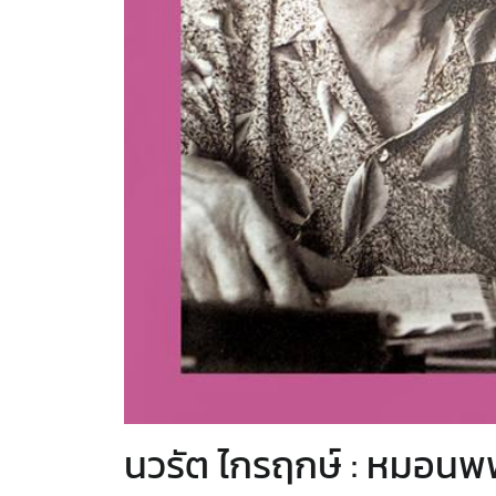
นวรัต ไกรฤกษ์ : หมอนพพ