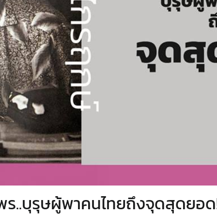
ร..บุรุษผู้พาคนไทยถึงจุดสุดยอด