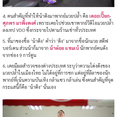
4. คนสำคัญที่ทำให้น้าติงมาพากย์มวยปล้ำ คือ
เดอะเปี๊ยก-
ศุภพร มาพึ่งพงศ์
เพราะเคยไปช่วยเขาพากย์วิดีโอมวยปล้ำ
ลงเทป VDO ซึ่งกระจายไปตามร้านเช่าทั่วประเทศ
5. ที่มาของชื่อ ‘น้าติง’ คำว่า ‘ติง’ มาจากชื่อนักมวย สตีฟ
บอร์เดน ส่วนน้าก็มาจาก
น้าต๋อย แซมเบ้
นักพากย์คนดัง
จากช่อง 9 การ์ตูน
6. เคยมีผลสำรวจของต่างประเทศ ระบุว่าความโด่งดังของ
มวยปล้ำในเมืองไทย ไม่ได้อยู่ที่การชก แต่อยู่ที่ลีลาของนัก
พากย์ที่เน้นความบันเทิง กล้าแซว กล้าเล่น ซึ่งคนสำคัญที่จุด
กระแสนี้ก็คือ ‘น้าติง’ นั่นเอง