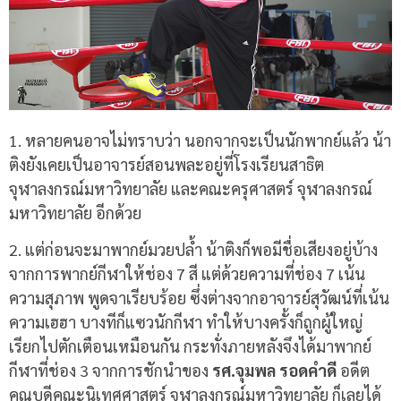
1. หลายคนอาจไม่ทราบว่า นอกจากจะเป็นนักพากย์แล้ว น้า
ติงยังเคยเป็นอาจารย์สอนพละอยู่ที่โรงเรียนสาธิต
จุฬาลงกรณ์มหาวิทยาลัย และคณะครุศาสตร์ จุฬาลงกรณ์
มหาวิทยาลัย อีกด้วย
2. แต่ก่อนจะมาพากย์มวยปล้ำ น้าติงก็พอมีชื่อเสียงอยู่บ้าง
จากการพากย์กีฬาให้ช่อง 7 สี แต่ด้วยความที่ช่อง 7 เน้น
ความสุภาพ พูดจาเรียบร้อย ซึ่งต่างจากอาจารย์สุวัฒน์ที่เน้น
ความเฮฮา บางทีก็แซวนักกีฬา ทำให้บางครั้งก็ถูกผู้ใหญ่
เรียกไปตักเตือนเหมือนกัน กระทั่งภายหลังจึงได้มาพากย์
กีฬาที่ช่อง 3 จากการชักนำของ
รศ.จุมพล รอดคำดี
อดีต
คณบดีคณะนิเทศศาสตร์ จุฬาลงกรณ์มหาวิทยาลัย ก็เลยได้