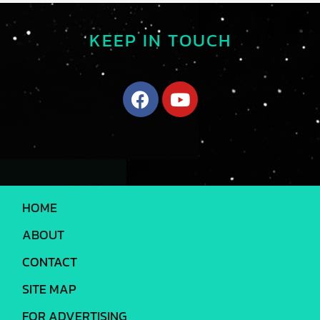
KEEP IN TOUCH
HOME
ABOUT
CONTACT
SITE MAP
FOR ADVERTISING