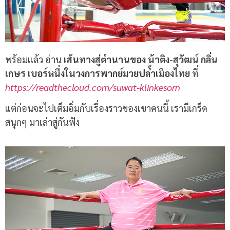
พร้อมแล้ว อ่าน
เส้นทางสู่ตำนานของ น้าติง-สุวัฒน์ กลิ่น
เกษร เบอร์หนึ่งในวงการพากย์มวยปล้ำเมืองไทย
ที่
https://readthecloud.com/suwat-klinkesorn
แต่ก่อนจะไปเต็มอิ่มกับเรื่องราวของเขาคนนี้ เรามีเกร็ด
สนุกๆ มาเล่าสู่กันฟัง