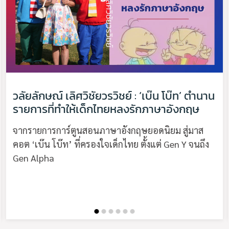
วลัยลักษณ์ เลิศวิชัยวรวิชย์ : ‘เบ๊น โบ๊ท’ ตำนาน
รายการที่ทำให้เด็กไทยหลงรักภาษาอังกฤษ
จากรายการการ์ตูนสอนภาษาอังกฤษยอดนิยม สู่มาส
คอต ‘เบ๊น โบ๊ท’ ที่ครองใจเด็กไทย ตั้งแต่ Gen Y จนถึง
Gen Alpha