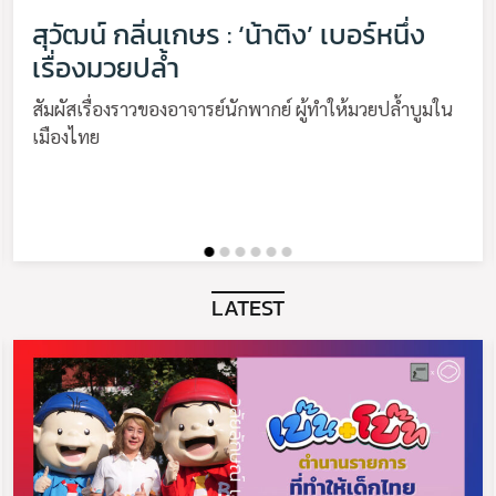
สุวัฒน์ กลิ่นเกษร : ‘น้าติง’ เบอร์หนึ่ง
เรื่องมวยปล้ำ
สัมผัสเรื่องราวของอาจารย์นักพากย์ ผู้ทำให้มวยปล้ำบูมใน
เมืองไทย
LATEST