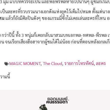
 3 มุม แบบที่ควรจะเป็น และพอพีรพลหายไปนานๆ ผู้ชมก็เริ่มบ่
มุม เป็นละครที่รวบรวมนางเอกดังแห่งยุคไว้เต็มไปหมด ตั้งแต่นา
ะสม
แล้วก็ยังมีศิลปินดังๆ ของแกรมมี่ซึ่งไม่เคยเล่นละครที่ไหน อ
20 กว่าปีนี้ ทั้ง 3 หนุ่มก็เคยกลับมาสวมบทเอกพล-ทศพล-พีรพล
ตอน จนเรียกเสียงฮือฮาจากผู้ชมได้ไม่น้อย ก่อนที่ตอนหลังถกลเ
MAGIC MOMENT
,
The Cloud
,
รายการโทรทัศน์
,
ละคร
ามนี้