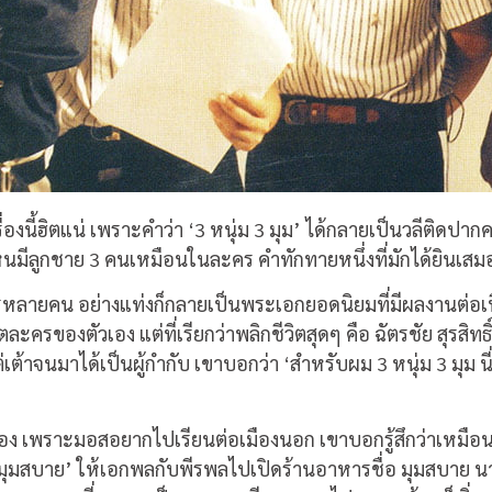
รื่องนี้ฮิตแน่ เพราะคำว่า ‘3 หนุ่ม 3 มุม’ ได้กลายเป็นวลีติดป
มีลูกชาย 3 คนเหมือนในละคร คำทักทายหนึ่งที่มักได้ยินเสมอก็คื
ตใครหลายคน อย่างแท่งก็กลายเป็นพระเอกยอดนิยมที่มีผลงานต่อเ
ิตละครของตัวเอง แต่ที่เรียกว่าพลิกชีวิตสุดๆ คือ ฉัตรชัย สุรสิทธ
น ไต่เต้าจนมาได้เป็นผู้กำกับ เขาบอกว่า ‘สำหรับผม 3 หนุ่ม 3 มุ
 พี่น้อง เพราะมอสอยากไปเรียนต่อเมืองนอก เขาบอกรู้สึกว่าเหมือน
 มุมสบาย’ ให้เอกพลกับพีรพลไปเปิดร้านอาหารชื่อ มุมสบาย นานเ