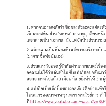
1. หากคนอาจสงสัยว่า ชื่อของตัวละครแต่ละตัวม
เรียนบอสตัน ส่วน ‘ทศพล’ มาจากญาติคนหนึ่งที
เลยกลายเป็น ‘เอกพล’ นับแต่บัดนั้น ส่วนนามส
2. แม้จะเล่นเป็นพี่น้องกัน แต่ความจริง กบกับแท
(มาจากชื่อพ่อนั่นเอง)
3. ส่วนแท่งกับมอส รู้จักกันผ่านภาพยนตร์เรื่องก
อดถามไม่ได้ว่าเล่นทำไม ซึ่งแท่งก็ตอบกลับมาว
ออกอากาศไปแล้ว 3 เดือน ก็เลยยิ่งทำให้ 3 หนุ่ม 
4. แท่งถือเป็นเด็กปั้นของถกลเกียรติอย่างแท
โฆษณาของธนาคารกรุงเทพฯ พาณิชย์การ ทำให้
ที่
https://www.youtube.com/watch?v=8kF