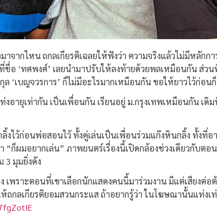
าจากไหน ถกลเกียรติเฉลยให้ฟังว่า ความจริงแล้วไม่มีหลักการใด
่ชื่อ ‘ทศพงศ์’ เลยนำมาปรับให้ลงท้ายด้วยพลเหมือนกัน ส่วน
กุล ‘เบญจวรการ’ ก็ไม่มีอะไรมากเหมือนกัน ขอให้ยาวไว้ก่อนก
่งอายุเท่ากัน เป็นเพื่อนกัน เรียนอยู่ ม.กรุงเทพเหมือนกัน เดิมที
ลิ้งไว้ก่อนพ่อสอนไว้ ทั้งคู่เล่นเป็นเพื่อนร่วมแก๊งหินกลิ้ง ทั้
่า “ก็ผมอยากเล่น” ภาพยนตร์เรื่องนี้เปิดกล้องช่วงเดียวกับตอ
3 มุมยิ่งดัง
้จริง เพราะตอนที่เขาเลือกนักแสดงคนนี้มาร่วมงาน มีแต่เสียง
ถกลเกียรติยอมสวนกระแส ถ้าอยากรู้ว่า ในโฆษณานั้นแท่งเท
7fgZotIE