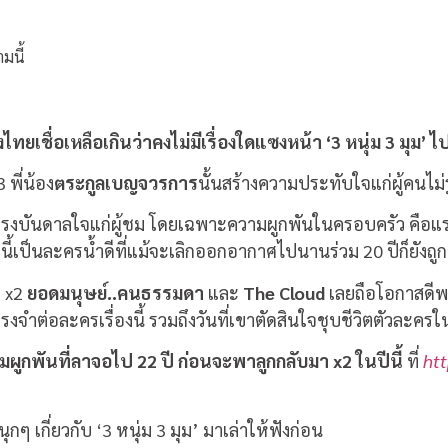
มนี้
ชื่อเหลือเกินว่าคงไม่มีเรื่องใดแซงหน้า ‘3 หนุ่ม 3 มุม’ ไป
 พี่น้อง
ตระกูลเบญจวรการ
นั้นสร้างความประทับใจแก่ผู้คนไม่รู
งบันดาลใจแก่ผู้ชม โดยเฉพาะความผูกพันในครอบครัว คือแรง
นี้เป็นละครน้ำดีที่แม้จะเลิกออกอากาศไปนานร่วม 20 ปีก็ยังถูก
บ x2
ยอดมนุษย์..คนธรรมดา
และ
The Cloud
เลยถือโอกาสดีพา
งจำต่อละครเรื่องนี้ รวมถึงวันที่เขาตัดสินใจชุบชีวิตตัวละครใ
ามผูกพันที่ลาจอไป 22 ปี ก่อนจะพาลูกกลับมา x2
ในปีนี้
ที่
ht
ุกๆ เกี่ยวกับ ‘3 หนุ่ม 3 มุม’ มาเล่าให้ฟังก่อน