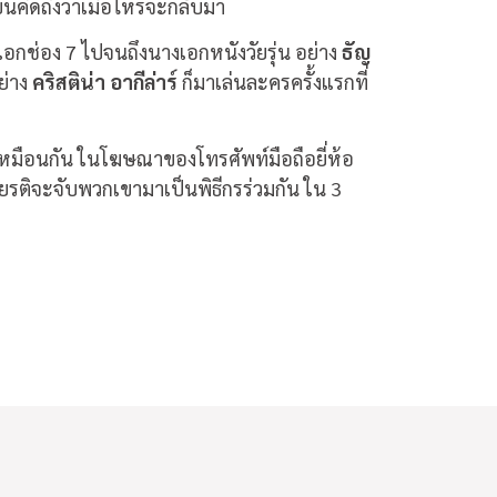
นคิดถึงว่าเมื่อไหร่จะกลับมา
งเอกช่อง 7 ไปจนถึงนางเอกหนังวัยรุ่น อย่าง
ธัญ
ย่าง
คริสติน่า อากีล่าร์
ก็มาเล่นละครครั้งแรกที่
 เหมือนกัน ในโฆษณาของโทรศัพท์มือถือยี่ห้อ
กียรติจะจับพวกเขามาเป็นพิธีกรร่วมกัน ใน 3