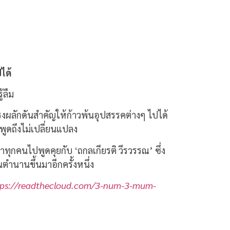
ได้
้ลืม
ผลักดันสำคัญให้ก้าวพ้นอุปสรรคต่างๆ ไปได้
พูดถึงไม่เปลี่ยนแปลง
ทุกคนไปพูดคุยกับ ‘ถกลเกียรติ วีรวรรณ’ ซึ่ง
นตำนานขึ้นมาอีกครั้งหนึ่ง
tps://readthecloud.com/3-num-3-mum-