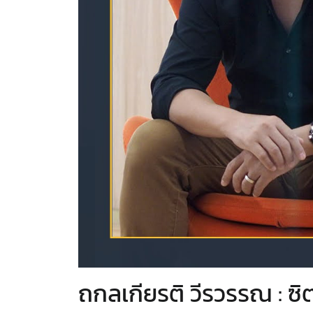
ถกลเกียรติ วีรวรรณ : ซิ