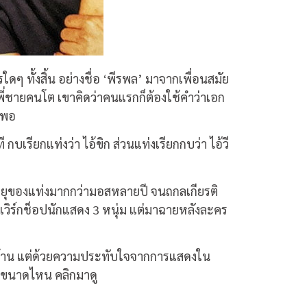
ๆ ทั้งสิ้น อย่างชื่อ ‘พีรพล’ มาจากเพื่อนสมัย
พี่ชายคนโต เขาคิดว่าคนแรกก็ต้องใช้คำว่าเอก
็พอ
 กบเรียกแท่งว่า ไอ้ขิก ส่วนแท่งเรียกกบว่า ไอ้วี
งที่อายุของแท่งมากกว่ามอสหลายปี จนถกลเกียรติ
นเวิร์กช็อปนักแสดง 3 หนุ่ม แต่มาฉายหลังละคร
ต่อต้าน แต่ด้วยความประทับใจจากการแสดงใน
่ขนาดไหน คลิกมาดู