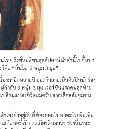
ากคนไทย ถึงขั้นมติชนสุดสัปดาห์นำคำนี้ไปขึ้นปก
อ “นั่นไง.. 3 หนุุ่ม 3 มุม”
นื่องมาอีกหลายปี มอสก็กลายเป็นศิลปินนักร้อง
ิ์ ผู้กำกับ 3 หนุ่ม 3 มุม เวอร์ชันแรกคนสุดท้าย
ม นี่เปลี่ยนแปลงชีวิตผมครับ จากเด็กสลัมชุมชน
ตัวเองย่ำอยู่กับที่ ต้องออกไปหาอะไรเพิ่มเติม
กือบครึ่งปี ถกลเกียรติบอกว่า ช่วงนี้น่าจะ