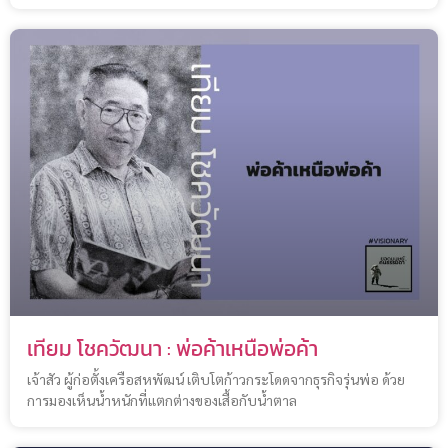
เทียม โชควัฒนา : พ่อค้าเหนือพ่อค้า
เจ้าสัว ผู้ก่อตั้งเครือสหพัฒน์ เติบโตก้าวกระโดดจากธุรกิจรุ่นพ่อ ด้วย
การมองเห็นน้ำหนักที่แตกต่างของเสื้อกับน้ำตาล