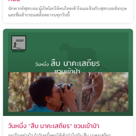
นักพากย์ฟุตบอล ผู้เปิดโลกให้คนไทยเข้าใจและอินกับฟุตบอลอังกฤษ
และซึมเข้ากระแสเลือดมาจนทุกวันนี้
วันหนึ่ง “สืบ นาคะเสถียร” ชวนเข้าป่า
จะเป็นอย่างไร ถ้าวันหนึ่งคุณได้เข้าป่าไปกับ สืบ นาคะเสถียร