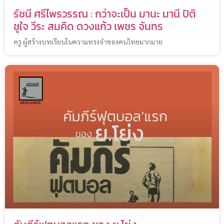
รัชนี ศรีไพรวรรณ : กว่าจะเป็น มานะ มานี ปิติ
ชูใจ วีระ สมคิด ดวงแก้ว เพชร จันทร
ครู ผู้สร้างบทเรียนในความทรงจำของคนไทยมากมาย