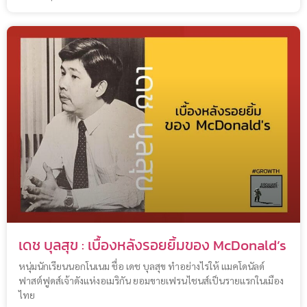
เดช บุลสุข : เบื้องหลังรอยยิ้มของ McDonald’s
หนุ่มนักเรียนนอกโนเนม ชื่อ เดช บุลสุข ทำอย่างไรให้ แมคโดนัลด์
ฟาสต์ฟูดส์เจ้าดังแห่งอเมริกัน ยอมขายเฟรนไชนส์เป็นรายแรกในเมือง
ไทย