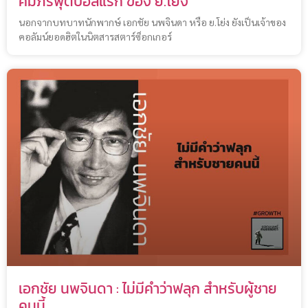
คัมภีร์ฟุตบอลแรก ของ ย.โย่ง
นอกจากบทบาทนักพากษ์ เอกชัย นพจินดา หรือ ย.โย่ง ยังเป็นเจ้าของ
คอลัมน์ยอดฮิตในนิตสารสตาร์ซ็อกเกอร์
เอกชัย นพจินดา : ไม่มีคำว่าฟลุก สำหรับผู้ชาย
คนนี้