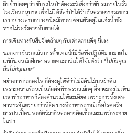
สืบย้ำบ่อยๆ ว่า ขับรถในป่าต้องระวังยิ่งกว่าขับรถภายในรั้ว
โรงเรียนอนุบาล เพื่อไม่ให้สัตว์ป่าได้รับอันตรายจากรถของ
เรา อย่างเต่าบกบางชนิดมักชอบซ่อนตัวอยู่ในแอ่งน้ำขัง
หากไม่ระวังอาจทับตายได้
การเดินทางกับสืบจึงคล้ายๆ กับเต่าคลานดีๆ นี่เอง
นอกจากขับรถแล้ว การตั้งแคมป์ก็มีข้อพึงปฏิบัติมากมายไม่
แพ้กัน จนนักศึกษาหลายคนมาบ่นให้โจ๋ยฟังว่า
“ไปกับคุณ
สืบไม่สนุกเลย”
อย่างการก่อกองไฟ ก็ต้องดูให้ดีว่าไม่มีต้นไม้บนผิวดิน
เพราะความร้อนเป็นภัยต่อพืชพรรณเล็กๆ ที่อาจมองไม่เห็น
เวลาทำอาหารก็ต้องคำนวณให้ละเอียด เพราะการทิ้งเศษ
อาหารอันตรายกว่าที่คิด บางทีอาหารอาจมีเชื้อโรคหรือ
สารปนเปื้อน พอสัตว์มากินต่ออาจติดเชื้อและแพร่กระจาย
ในป่า