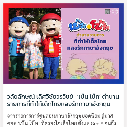
วลัยลักษณ์ เลิศวิชัยวรวิชย์ : ‘เบ๊น โบ๊ท’ ตำนาน
รายการที่ทำให้เด็กไทยหลงรักภาษาอังกฤษ
จากรายการการ์ตูนสอนภาษาอังกฤษยอดนิยม สู่มาส
คอต ‘เบ๊น โบ๊ท’ ที่ครองใจเด็กไทย ตั้งแต่ Gen Y จนถึง