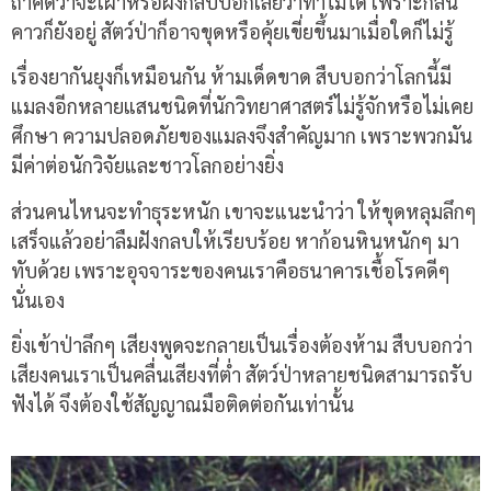
ถ้าคิดว่าจะเผาหรือฝังกลบบอกเลยว่าทำไม่ได้ เพราะกลิ่น
คาวก็ยังอยู่ สัตว์ป่าก็อาจขุดหรือคุ้ยเขี่ยขึ้นมาเมื่อใดก็ไม่รู้
เรื่องยากันยุงก็เหมือนกัน ห้ามเด็ดขาด สืบบอกว่าโลกนี้มี
แมลงอีกหลายแสนชนิดที่นักวิทยาศาสตร์ไม่รู้จักหรือไม่เคย
ศึกษา ความปลอดภัยของแมลงจึงสำคัญมาก เพราะพวกมัน
มีค่าต่อนักวิจัยและชาวโลกอย่างยิ่ง
ส่วนคนไหนจะทำธุระหนัก เขาจะแนะนำว่า ให้ขุดหลุมลึกๆ
เสร็จแล้วอย่าลืมฝังกลบให้เรียบร้อย หาก้อนหินหนักๆ มา
ทับด้วย เพราะอุจจาระของคนเราคือธนาคารเชื้อโรคดีๆ
นั่นเอง
ยิ่งเข้าป่าลึกๆ เสียงพูดจะกลายเป็นเรื่องต้องห้าม สืบบอกว่า
เสียงคนเราเป็นคลื่นเสียงที่ต่ำ สัตว์ป่าหลายชนิดสามารถรับ
ฟังได้ จึงต้องใช้สัญญาณมือติดต่อกันเท่านั้น