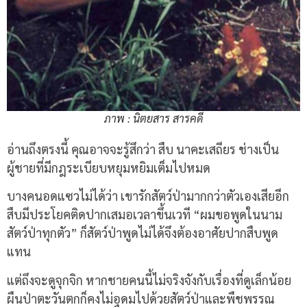
ภาพ : นิตยสาร สารคดี
อ่านถึงตรงนี้ คุณอาจจะรู้สึกว่า สืบ นาคะเสถียร ช่างเป็น
ผู้ชายที่มีกฎระเบียบหยุมหยิมเต็มไปหมด
บางคนอดแซวไม่ได้ว่า เขารักสัตว์ป่ามากกว่าตัวเองเสียอีก
สืบมีประโยคติดปากเสมอเวลาขึ้นเวที “ผมขอพูดในนาม
สัตว์ป่าทุกตัว” ก็สัตว์ป่าพูดไม่ได้จึงต้องอาศัยปากสืบพูด
แทน
แต่ถึงจะดูจุกจิก หากชายคนนี้ไม่จริงจังกับเรื่องที่ดูเล็กน้อย
ผืนป่าตะวันตกก็คงไม่อุดมไปด้วยสัตว์ป่าและพืชพรรณ