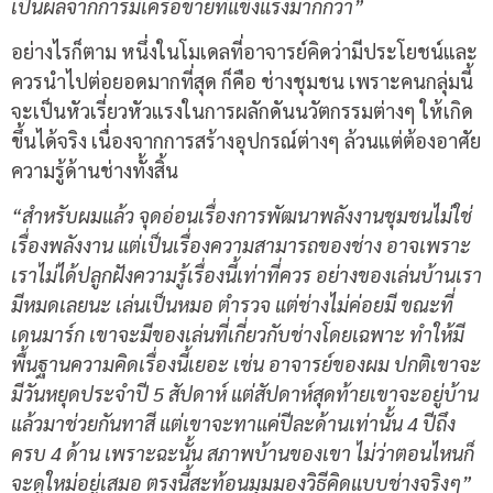
เป็นผลจากการมีเครือข่ายที่แข็งแรงมากกว่า”
อย่างไรก็ตาม หนึ่งในโมเดลที่อาจารย์คิดว่ามีประโยชน์และ
ควรนำไปต่อยอดมากที่สุด ก็คือ ช่างชุมชน เพราะคนกลุ่มนี้
จะเป็นหัวเรี่ยวหัวแรงในการผลักดันนวัตกรรมต่างๆ ให้เกิด
ขึ้นได้จริง เนื่องจากการสร้างอุปกรณ์ต่างๆ ล้วนแต่ต้องอาศัย
ความรู้ด้านช่างทั้งสิ้น
“สำหรับผมแล้ว จุดอ่อนเรื่องการพัฒนาพลังงานชุมชนไม่ใช่
เรื่องพลังงาน แต่เป็นเรื่องความสามารถของช่าง อาจเพราะ
เราไม่ได้ปลูกฝังความรู้เรื่องนี้เท่าที่ควร อย่างของเล่นบ้านเรา
มีหมดเลยนะ เล่นเป็นหมอ ตำรวจ แต่ช่างไม่ค่อยมี ขณะที่
เดนมาร์ก เขาจะมีของเล่นที่เกี่ยวกับช่างโดยเฉพาะ ทำให้มี
พื้นฐานความคิดเรื่องนี้เยอะ เช่น อาจารย์ของผม ปกติเขาจะ
มีวันหยุดประจำปี 5 สัปดาห์ แต่สัปดาห์สุดท้ายเขาจะอยู่บ้าน
แล้วมาช่วยกันทาสี แต่เขาจะทาแค่ปีละด้านเท่านั้น 4 ปีถึง
ครบ 4 ด้าน เพราะฉะนั้น สภาพบ้านของเขา ไม่ว่าตอนไหนก็
จะดูใหม่อยู่เสมอ ตรงนี้สะท้อนมุมมองวิธีคิดแบบช่างจริงๆ”