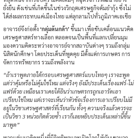
ยั่งยืน ดังเช่นที่เกิดขึ้นในช่วงวิกฤตเศรษฐกิจต้มยำกุ้ง ซึ่งไม่
ได้ส่งผลกระทบแค่เมืองไทย แต่ลุกลามไปทั่วภูมิภาคเอเชีย
อาจารย์จึงก่อตั้ง
‘กลุ่มต้นกล้า’
ขึ้นมา เพื่อขับเคลื่อนแนวคิด
เศรษฐศาสตร์ทางเลือก ตลอดจนเป็นพื้นที่แลกเปลี่ยนมุม
มองความคิดระหว่างอาจารย์จากสถาบันต่างๆ รวมถึงกลุ่ม
นิสิตนักศึกษา โดยประเด็นที่พูดคุย มีตั้งแต่การเกษตร การ
จัดการทรัพยากร รวมถึงพลังงาน
“ถ้าเราพูดภายใต้กรอบเศรษฐศาสตร์แบบไทยๆ เราจะพูด
แต่ว่าคุ้มหรือไม่คุ้มใช่ไหม แต่จริงๆ ยังมีประเด็นเรื่องแฟร์-ไม่
แฟร์ด้วย เหมือนเราเคยได้ยินว่าเกษตรกรถูกเอารัดเอา
เปรียบใช่ไหม แต่เราจะเห็นว่าหัวข้อเรื่องการเอาเปรียบไม่มี
อยู่ในวิชาเศรษฐศาสตร์ที่เรียนกัน ทั้งๆ ความจริงแล้วควรจะ
เป็นวิชา 3 หน่วยกิตด้วยซ้ำ เราก็เลยหยิบประเด็นเหล่านี้ขึ้น
มาพูด”
หากแต่แนวคิดหนึ่งที่มีอิทธิพลและเปิดโลกให้กับเขามาก