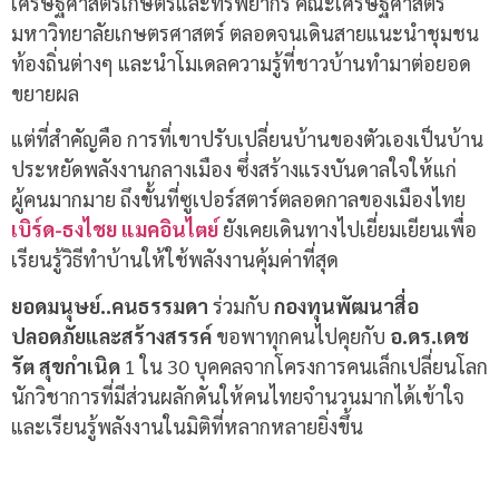
เศรษฐศาสตร์เกษตรและทรัพยากร คณะเศรษฐศาสตร์
มหาวิทยาลัยเกษตรศาสตร์ ตลอดจนเดินสายแนะนำชุมชน
ท้องถิ่นต่างๆ และนำโมเดลความรู้ที่ชาวบ้านทำมาต่อยอด
ขยายผล
แต่ที่สำคัญคือ การที่เขาปรับเปลี่ยนบ้านของตัวเองเป็นบ้าน
ประหยัดพลังงานกลางเมือง ซึ่งสร้างแรงบันดาลใจให้แก่
ผู้คนมากมาย ถึงขั้นที่ซูเปอร์สตาร์ตลอดกาลของเมืองไทย
เบิร์ด-ธงไชย แมคอินไตย์
ยังเคยเดินทางไปเยี่ยมเยียนเพื่อ
เรียนรู้วิธีทำบ้านให้ใช้พลังงานคุ้มค่าที่สุด
ยอดมนุษย์
..
คนธรรมดา
ร่วมกับ
กองทุนพัฒนาสื่อ
ปลอดภัยและสร้างสรรค์
ขอพาทุกคนไปคุยกับ
อ
.
ดร
.
เดช
รัต
สุขกำเนิด
1
ใน
30
บุคคลจากโครงการคนเล็กเปลี่ยนโลก
นักวิชาการที่มีส่วนผลักดันให้คนไทยจำนวนมากได้เข้าใจ
และเรียนรู้พลังงานในมิติที่หลากหลายยิ่งขึ้น