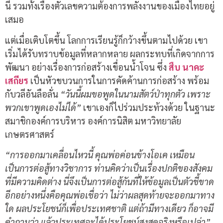
นี้ รวมทั้งเรื่องตัวเลขความต้องการพลังงานของเมืองไทยอยู่
เสมอ
แต่เมื่อเติบโตขึ้น โลกการเรียนรู้ก็กว้างขึ้นตามไปด้วย เขา
เริ่มได้รับทราบข้อมูลที่หลากหลาย ผลกระทบที่เกิดจากการ
พัฒนา อย่างเรื่องการก่อสร้างเขื่อนน้ำโจน ซึ่ง
สืบ นาคะ
เสถียร
เป็นหัวขบวนการในการคัดค้านการก่อสร้าง พร้อม
กับวลีอันลือลั่น
“วันนี้ผมขอพูดในนามสัตว์ป่าทุกตัว เพราะ
พวกเขาพูดเองไม่ได้”
เขาเองก็ไปร่วมประท้วงด้วย ในฐานะ
สมาชิกองค์การบริหาร องค์การนิสิต มหาวิทยาลัย
เกษตรศาสตร์
“การออกมาเคลื่อนไหวนี้ คุณพ่อค่อนข้างโอเค เหมือน
เป็นการต่อสู้ทางวิชาการ ท่านคิดว่าเป็นเรื่องปกติของสังคม
ที่มีความคิดต่าง นี่จึงเป็นการต่อสู้กันที่ให้ข้อมูลเป็นตัวชี้ขาด
อีกอย่างหนึ่งคือคุณพ่อเชื่อว่า ไม่ว่าผลสุดท้ายจะออกมาทาง
ใด ผลประโยชน์ก็เพื่อประเทศชาติ แต่ถ้ามีทางเดียว ก็อาจมี
คำถามว่า แล้วประเทศจะได้ประโยชน์สูงสุดจริงหรือเปล่า”