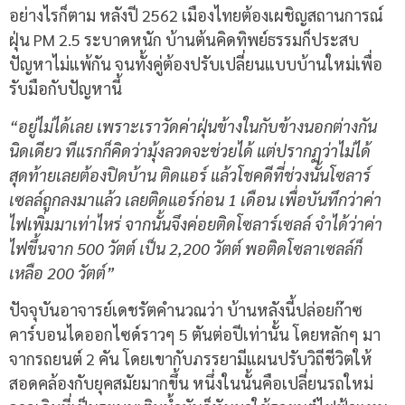
อย่างไรก็ตาม หลังปี 2562 เมืองไทยต้องเผชิญสถานการณ์
ฝุ่น PM 2.5 ระบาดหนัก บ้านต้นคิดทิพย์ธรรมก็ประสบ
ปัญหาไม่แพ้กัน จนทั้งคู่ต้องปรับเปลี่ยนแบบบ้านใหม่เพื่อ
รับมือกับปัญหานี้
“อยู่ไม่ได้เลย เพราะเราวัดค่าฝุ่นข้างในกับข้างนอกต่างกัน
นิดเดียว ทีแรกก็คิดว่ามุ้งลวดจะช่วยได้ แต่ปรากฏว่าไม่ได้
สุดท้ายเลยต้องปิดบ้าน ติดแอร์ แล้วโชคดีที่ช่วงนั้นโซลาร์
เซลล์ถูกลงมาแล้ว เลยติดแอร์ก่อน 1 เดือน เพื่อบันทึกว่าค่า
ไฟเพิ่มมาเท่าไหร่ จากนั้นจึงค่อยติดโซลาร์เซลล์ จำได้ว่าค่า
ไฟขึ้นจาก 500 วัตต์ เป็น 2,200 วัตต์ พอติดโซลาเซลล์ก็
เหลือ 200 วัตต์”
ปัจจุบันอาจารย์เดชรัตคำนวณว่า บ้านหลังนี้ปล่อยก๊าซ
คาร์บอนไดออกไซด์ราวๆ
5
ตันต่อปีเท่านั้น โดยหลักๆ มา
จากรถยนต์
2
คัน โดยเขากับภรรยามีแผนปรับวิถีชีวิตให้
สอดคล้องกับยุคสมัยมากขึ้น หนึ่งในนั้นคือเปลี่ยนรถใหม่