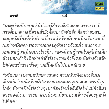
“ผมดูบ้านผีปอบแล้วไม่เคยรู้สึกว่ามันตลกนะ เพราะเรามี
การซ้อมหลายเที่ยว แล้วยังต้องมาตัดต่ออีก คือกว่าจะฉาย
ผมดูหนังเรื่องนี้เป็นร้อยเที่ยว แล้วบ้านผีปอบเป็นเรื่องแรกที่
ผมทำหนังตลก พอเขาบอกคนดูหัวเราะจึงสนใจ จนภาค 3
ผมอยากรู้ว่าเป็นอย่างไร มันตลกตรงไหน ซึ่งพอไปดูก็เห็นเด็ก
ขำจนตกเก้าอี้ เด็กทำเก้าอี้พัง เพราะเก้าอี้โรงหนังต่างจังหวัด
ไม่ค่อยแข็งแรง ข้างๆ ผมนี่โดดขึ้นไปบนพนักเลย
“หรือเวลาไปฉายหนังกลางแปลง ความบันเทิงอย่างอื่นไม่
ต้องเล่น ถ้าหนังบ้านผีปอบฉาย คนจะมาดูหมดเลย ชาวบ้าน
ใกล้ๆ ที่เขาเปิดไฟสว่างๆ เขายังพร้อมใจกันปิดไฟ แม่ค้าที่มา
ขายของยังเอากระดาษมาบังตะเกียงบนรถเข็น เพื่อจะดูหนัง
ให้ชัดๆ”