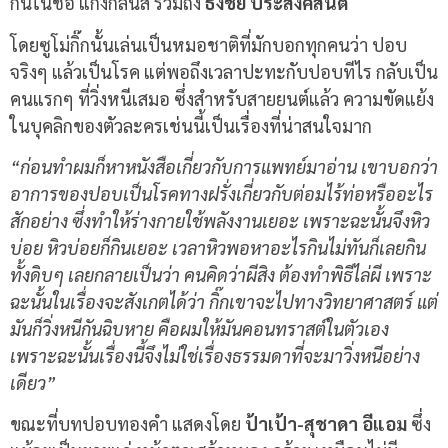
กันในชื่อ แก๊งกลิ่นสี รวมถึง
ธงชัย ประสงค์สันติ
โดยซูโม่กิ๊กนั้นเล่นเป็นหมอชาติที่มักบอกทุกคนว่า ปอบ
จริงๆ แล้วเป็นโรค แต่พอถึงเวลาปะทะกับปอบทีไร กลับเป็น
คนแรกๆ ที่วิ่งหนีเสมอ ซึ่งสำหรับสายยนต์แล้ว ความขัดแย้ง
ในบุคลิกของตัวละครเช่นนี้เป็นเรื่องที่น่าสนใจมาก
“ก่อนทำผมก็หาหนังสือเกี่ยวกับการแพทย์มาอ่าน เขาบอกว่า
อาการของปอบเป็นโรคทางฝรั่งเกี่ยวกับต่อมไร้ท่อหรืออะไร
สักอย่าง ซึ่งทำให้ร่างกายใช้พลังงานเยอะ เพราะฉะนั้นจึงหิว
บ่อย หิวบ่อยก็กินเยอะ เวลาหิวพอหาอะไรกินไม่ทันก็เลยกิน
ทั้งดิบๆ เลยกลายเป็นว่า คนคิดว่าผีสิง ต้องทำพิธีไล่ผี เพราะ
ฉะนั้นในเรื่องจะสังเกตได้ว่า กิ๊กเขาจะไปทางวิทยาศาสตร์ แต่
มันก็วิ่งหนีกันฉิบหาย คือผมให้มันคอนทราสต์ในตัวเอง
เพราะฉะนั้นเรื่องนี้จึงไม่ใช่เรื่องธรรมดาที่จะมาวิ่งหนีอย่าง
เดียว”
ขณะที่บทปอบทองคำ แสดงโดย
ป้าเป้า-สุชาดา อีแอม
ซึ่ง