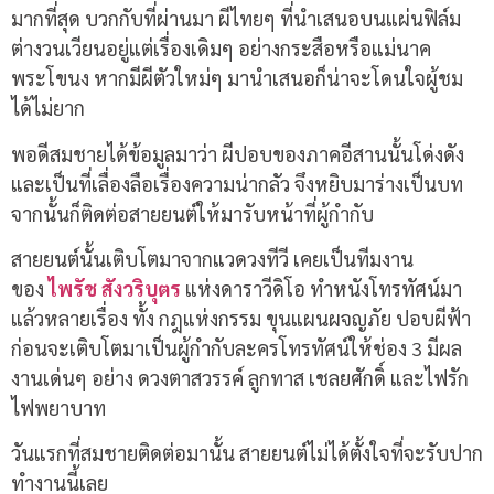
มากที่สุด บวกกับที่ผ่านมา ผีไทยๆ ที่นำเสนอบนแผ่นฟิล์ม
ต่างวนเวียนอยู่แต่เรื่องเดิมๆ อย่างกระสือหรือแม่นาค
พระโขนง หากมีผีตัวใหม่ๆ มานำเสนอก็น่าจะโดนใจผู้ชม
ได้ไม่ยาก
พอดีสมชายได้ข้อมูลมาว่า ผีปอบของภาคอีสานนั้นโด่งดัง
และเป็นที่เลื่องลือเรื่องความน่ากลัว จึงหยิบมาร่างเป็นบท
จากนั้นก็ติดต่อสายยนต์ให้มารับหน้าที่ผู้กำกับ
สายยนต์นั้นเติบโตมาจากแวดวงทีวี เคยเป็นทีมงาน
ของ
ไพรัช สังวริบุตร
แห่งดาราวีดิโอ ทำหนังโทรทัศน์มา
แล้วหลายเรื่อง ทั้ง กฎแห่งกรรม ขุนแผนผจญภัย ปอบผีฟ้า
ก่อนจะเติบโตมาเป็นผู้กำกับละครโทรทัศน์ให้ช่อง 3 มีผล
งานเด่นๆ อย่าง ดวงตาสวรรค์ ลูกทาส เชลยศักดิ์ และไฟรัก
ไฟพยาบาท
วันแรกที่สมชายติดต่อมานั้น สายยนต์ไม่ได้ตั้งใจที่จะรับปาก
ทำงานนี้เลย