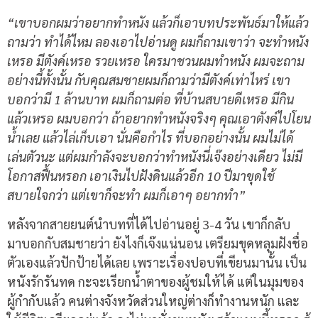
“เขาบอกผมว่าอยากทำหนัง แล้วก็เอาบทประพันธ์มาให้แล้ว
ถามว่า ทำได้ไหม ลองเอาไปอ่านดู ผมก็ถามเขาว่า จะทำหนัง
เหรอ มีตังค์เหรอ รวยเหรอ ใครมาชวนผมทำหนัง ผมจะถาม
อย่างนี้ทั้งนั้น กับคุณสมชายผมก็ถามว่ามีตังค์เท่าไหร่ เขา
บอกว่ามี 1 ล้านบาท ผมก็ถามต่อ ที่บ้านสบายดีเหรอ มีกิน
แล้วเหรอ ผมบอกว่า ถ้าอยากทำหนังจริงๆ คุณเอาตังค์ไปโยน
น้ำเลย แล้วไล่เก็บเอา นั่นคือกำไร ที่บอกอย่างนั้น ผมไม่ได้
เล่นตัวนะ แต่ผมกำลังจะบอกว่าทำหนังนี่เจ๊งอย่างเดียว ไม่มี
โอกาสฟื้นหรอก เอาเงินไปฝังดินแล้วอีก 10 ปีมาขุดใช้
สบายใจกว่า แต่เขาก็จะทำ ผมก็เอาๆ อยากทำ”
หลังจากสายยนต์นำบทที่ได้ไปอ่านอยู่ 3-4 วัน เขาก็กลับ
มาบอกกับสมชายว่า ยังไงก็เจ๊งแน่นอน เตรียมขุดหลุมฝังชื่อ
ตัวเองแล้วปักป้ายได้เลย เพราะเรื่องปอบที่เขียนมานั้น เป็น
หนังรักรันทด กะจะเรียกน้ำตาของผู้ชมให้ได้ แต่ในมุมของ
ผู้กำกับแล้ว คนต่างจังหวัดส่วนใหญ่ต่างก็ทำงานหนัก และ