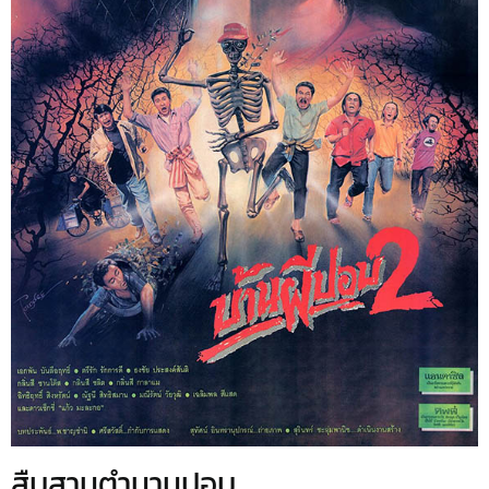
สืบสานตำนานปอบ