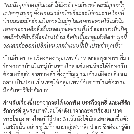
“ผมนั่งคุยกับคนกินเหล้าได้ถึงเช้า คนกินเหล้าจะมีมุกอะไร
แปลกๆ สนุกๆ ซึ่งพอผมกลับบ้านก็จะจดใส่กระดาษ โดยที่
บ้านผมจะมีกล่องเป็นถาดใหญ่ๆ ใส่เศษกระดาษไว้ แล้วใน
เศษกระดาษคือสิ่งที่ผมจดมุกและวางทิ้งไว้ สะสมมาเป็นปีๆ
พอถึงวันดีคืนดีที่จะต้องใช้ ผมก็หยิบขึ้นมาดูแล้วคิดว่า มุกนี้
จะแตกต่อออกไปอีกไหม ผมทำแบบนี้เป็นประจำทุกเช้า”
บ้านผีปอบ เล่าเรื่องของกลุ่มแพทย์อาสาจากกรุงเทพฯ ที่มา
รักษาชาวบ้านในหมู่บ้านห่างไกล แต่แทนที่จะได้รักษากับ
ต้องเผชิญกับยายทองคำ ซึ่งถูกวิญญาณเจ้าแม่ผีดอยสิง จน
กลายเป็นปอบ เป็นเหตุให้กลุ่มแพทย์กับชาวบ้านต้องร่วม
มือกันหาวิธีกำจัดปอบ
สำหรับเรื่องนี้นอกจากจะได้
เอกพัน บรรลือฤทธิ์
และ
ตรีรัก
รักการดี
คู่พระนางที่เคยโด่งดังมาจากละครเรื่องแม่นาค
พระโขนง ทางไทยทีวีสีช่อง 3 แล้ว ยังได้นักแสดงตลกชื่อดัง
ในสมัยนั้น อย่าง ซูโม่กิ๊ก และกลุ่มตลกศิลปากร ซึ่งต่อมารู้จัก