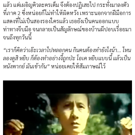
แล้ว แต่เผอิญคิวละครเต็ม จึงต้องปฏิเสธไป กระทั่งมาลงตัว
ที่ภาค 2 ซึ่งหน่อยก็ไม่ทำให้ผิดหวัง เพราะนอกจากฝีมือการ
แสดงที่ไม่เป็นสองรองใครแล้ว เธอยังเป็นคนออกแบบ
ท่าทางจีบมือ จนกลายเป็นสัญลักษณ์ของบ้านผีปอบเรื่อยมา
จนถึงทุกวันนี้
“เราก็คิดว่าเอ๊ะเวลาไปหลอกคน กินคนต้องทำยังไงน้า… ไหน
ลองดูสิ หยิบ ก็ต้องทำอย่างงี้ถูกป่ะ โอเค หยิบแบบนี้ แล้วเป็น
หนังพากย์ มันเข้ากัน”
หน่อยเคยให้สัมภาษณ์ไว้