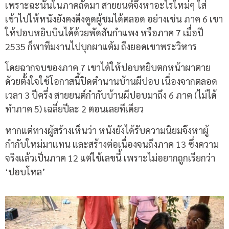
เพราะฉะนั้นในภาคถัดมา สายยนต์จึงหาอะไรใหม่ๆ ใส่
เข้าไปให้หนังยังคงดึงดูดผู้ชมได้ตลอด อย่างเช่น ภาค 6 เขา
ให้ปอบหยิบบินได้ด้วยพัดสันกำแพง หรือภาค 7 เมื่อปี
2535 ก็พาทีมงานไปบุกผาแต้ม ถึงยอดเขาพระวิหาร
โดยฉากจบของภาค 7 เขาได้ให้ปอบหยิบตกหน้าผาตาย
ด้วยตั้งใจใช้โอกาสนี้ปิดตำนานบ้านผีปอบ เนื่องจากตลอด
เวลา 3 ปีครึ่ง สายยนต์กำกับบ้านผีปอบมาถึง 6 ภาค (ไม่ได้
ทำภาค 5) เฉลี่ยปีละ 2 ตอนเลยทีเดียว
หากแต่ทางผู้สร้างเห็นว่า หนังยังได้รับความนิยมจึงหาผู้
กำกับใหม่มาแทน และสร้างต่อเนื่องจนถึงภาค
13
ซึ่งความ
จริงแล้วเป็นภาค
12
แต่ใช้เลขนี้ เพราะไม่อยากถูกเรียกว่า
‘
ปอบโหล
’