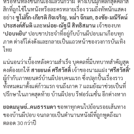
หรือหันหลังชนกันเองแล้วนึกว่าผี ต่างเป็นมุกตลกสุดคลาส
สิกที่ถูกใช้ในหนังหรือละครหลายเรื่อง รวมถึงทัพนักแสดง
อย่าง
ซูโม่กิ๊ก-เกียรติ กิจเจริญ
,
หม่ำ จ๊กมก
,
ธงชัย-มณีรัตน์
ประสงค์สันติ
และ
หน่อย-ณัฐนี สิทธิสมาน
เจ้าของบท
‘ปอบหยิบ’
ปอบขาประจำที่อยู่กับบ้านผีปอบมาเกือบทุก
ภาค ต่างก็โด่งดังและกลายเป็นแถวหน้าของวงการบันเทิง
ไทย
แน่นอนว่าเบื้องหลังความสำเร็จ บุคคลที่มีบทบาทสำคัญสุด
คงต้องยกให้
สายยนต์ ศรีสวัสดิ์
เจ้าของนามแฝง
‘ศรีสวัสดิ์’
ผู้กำกับภาพยนตร์บ้านผีปอบคนแรก ซึ่งปลุกปั้นเรื่องราว
ทั้งหมดมาตั้งแต่ก้าวแรก จนถึงภาค 7 แถมยังมาช่วยเป็นที่
ปรึกษาในภาคสุดท้าย บ้านผีปอบ รีฟอร์เมชั่น อีกต่างหาก
ยอดมนุษย์
..
คนธรรมดา
ขอพาทุกคนไปย้อนรอยเส้นทาง
ของบ้านผีปอบ จนกลายเป็นตำนานหนังผีที่ถูกพูดถึงมา
ตลอด
30
กว่าปี