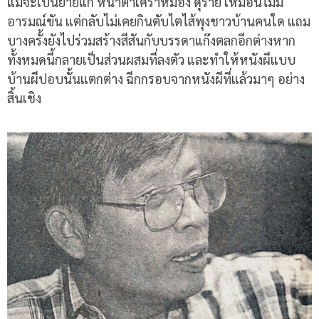
แม้จะเป็นยายแก่ หน้าตาเศร้าหมอง ดุร้าย เหมือนไม่มี
อารมณ์ขัน แต่กลับไม่เคยกินตับไตไส้พุงชาวบ้านคนใด แถม
บางครั้งยังไปร่วมสร้างสีสันกับบรรดาแก๊งตลกอีกต่างหาก
ทั้งหมดนี้กลายเป็นส่วนผสมที่ลงตัว และทำให้หนังผีแบบ
บ้านผีปอบนั้นแตกต่าง ฉีกกรอบจากหนังผีที่แล้วมาๆ อย่าง
สิ้นเชิง