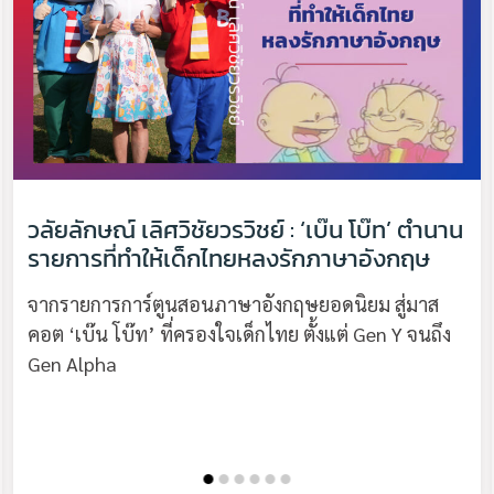
วลัยลักษณ์ เลิศวิชัยวรวิชย์ : ‘เบ๊น โบ๊ท’ ตำนาน
รายการที่ทำให้เด็กไทยหลงรักภาษาอังกฤษ
จากรายการการ์ตูนสอนภาษาอังกฤษยอดนิยม สู่มาส
คอต ‘เบ๊น โบ๊ท’ ที่ครองใจเด็กไทย ตั้งแต่ Gen Y จนถึง
Gen Alpha