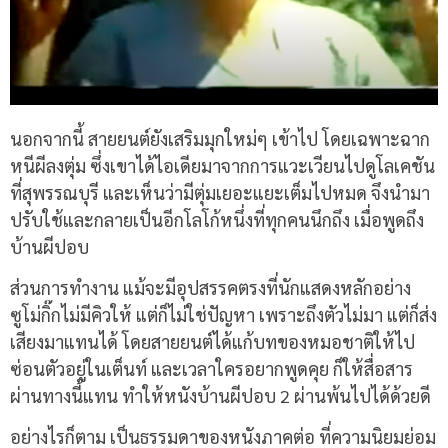
นอกจากนี้ สายยนต์ยังเสริมมุกใหม่ๆ เข้าไป โดยเฉพาะฉาก
หนีผีลงตุ่ม ซึ่งเขาได้ไอเดียมาจากการแวะเวียนไปดูโลเคชัน
ที่สุพรรณบุรี และเห็นว่ามีตุ่มเยอะแยะเต็มไปหมด จึงนำมา
ปรับใช้และกลายเป็นอีกโลโก้หนึ่งที่ทุกคนนึกถึง เมื่อพูดถึง
บ้านผีปอบ
ส่วนการทำงาน แม้จะมีอุปสรรคตรงที่นักแสดงหลักอย่าง
ซูโม่กิ๊กไม่มีคิวให้ แต่ก็ไม่ใช่ปัญหา เพราะถึงตัวไม่มา แต่ก็ส่ง
เสียงมาแทนได้ โดยสายยนต์ได้แก้บทของหมอชาติให้ไป
ซ่อนตัวอยู่ในเต็นท์ และเวลาใครอยากพูดคุย ก็ให้สื่อสาร
ผ่านทางนี้แทน ทำให้หนังบ้านผีปอบ 2 ผ่านพ้นไปได้ด้วยดี
อย่างไรก็ตาม เป็นธรรมดาของหนังภาคต่อ ที่ความนิยมย่อม