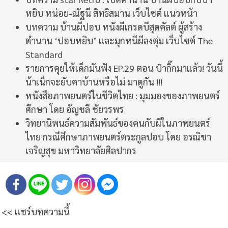
หยิบ หน่อย-ณัฐนี สิทธิสมาน เว็บไซต์ แนวหน้า
บทความ บ้านผีปอบ หนังผีเกรดบีสุดคัลต์ ผู้สร้าง
ตำนาน ‘ปอบหยิบ’ และมุกหนีผีลงตุ่ม เว็บไซต์ The
Standard
รายการคุยให้เด็กมันฟัง EP.29 ตอน ป๋ากิ๊กมาแล้ว! วันนี้
น้าเน็กจะยับคาบ้านหรือไม่ มาดูกัน !!!
หนังสือภาพยนตร์ในชีวิตไทย : มุมมองของภาพยนตร์
ศึกษา โดย อัญชลี ชัยวรพร
วิทยานิพนธ์ความสัมพันธ์ของคนกับผีในภาพยนตร์
ไทย กรณีศึกษาภาพยนตร์ตระกูลปอบ โดย อรณิชา
เจริญสุข มหาวิทยาลัยศิลปากร
<< แชร์บทความนี้