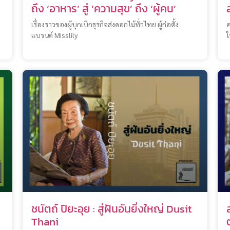
ถึง ‘อาหาร’ สู่ ‘ความสุข’ ถึง ‘ผู้คน’
เรื่องราวของผู้บุกเบิกธุรกิจส่งดอกไม้ทั่วไทย ผู้ก่อตั้ง
ค
แบรนด์ Misslily
ใ
ชนัตถ์ ปิยะอุย : สู่ฝันอันยิ่งใหญ่ Dusit
Thani