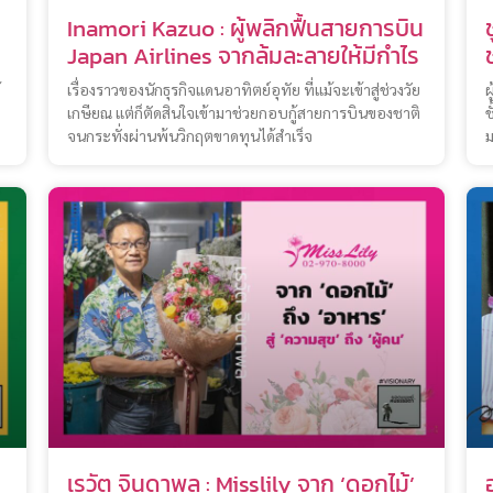
Inamori Kazuo : ผู้พลิกฟื้นสายการบิน
Japan Airlines จากล้มละลายให้มีกำไร
้
เรื่องราวของนักธุรกิจแดนอาทิตย์อุทัย ที่แม้จะเข้าสู่ช่วงวัย
ผ
เกษียณ แต่ก็ตัดสินใจเข้ามาช่วยกอบกู้สายการบินของชาติ
ช
จนกระทั่งผ่านพ้นวิกฤตขาดทุนได้สำเร็จ
ม
เรวัต จินดาพล : Misslily จาก ‘ดอกไม้’