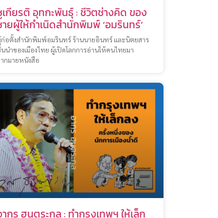
ชูเกียรติ อุทกะพันธุ์ : ชีวิตช่างคิด ของ
ชายผู้ให้กำเนิดสำนักพิมพ์ ‘อมรินทร์’
ู้ก่อตั้งสำนักพิมพ์อมรินทร์ ร้านนายอินทร์ และนิตยสาร
ั้นนำของเมืองไทย ผู้เปิดโลกการอ่านให้คนไทยมา
ากมายหนังสือ
อากร ฮุนตระกูล : ทำกรุงเทพฯ ให้เล็ก