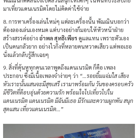
พัณณินก็ตัดสินใจเปิดสวนสนุกให้เด็กๆ ในพื้นที่ประสบภัย
มาเที่ยวแดนเนรมิตโดยไม่คิดค่าใช้จ่าย
8. การหาเครื่องเล่นใหม่ๆ แต่ละเครื่องนั้น พัณณินบอกว่า
ต้องลองเล่นเองหมด แต่บางอย่างก็มอบให้หัวหน้าฝ่าย
สร้างสรรค์อย่าง
อำพล สุทธิเพียร
ดูแลแทน เพราะตัวเอง
เป็นคนกลัวยาก อย่างไวกิงที่หลายคนหวาดเสียว แต่พอเธอ
นั่งแล้วกลับรู้สึกเฉยๆ
9. สิ่งที่คุ้นหูทุกคนเวลาพูดถึงแดนเนรมิต ก็คือ เพลง
ประกอบ ซึ่งมีเนื้อเพลงจำง่ายๆ ว่า
“…รอยยิ้มแจ่มใส เสียง
หัวเราะนั้นแสนจะมีสุขเสรี เรามาพร้อมกัน วันของครอบครัว
มีชีวิตที่ดีอบอุ่นด้วยความรัก พร้อมใจไปเที่ยวไปใน
แดนเนรมิต แดนเนรมิต มีฉันมีเธอ มีรักและความผูกพัน สนุก
สุดแสน เที่ยวแดนเนรมิต…”