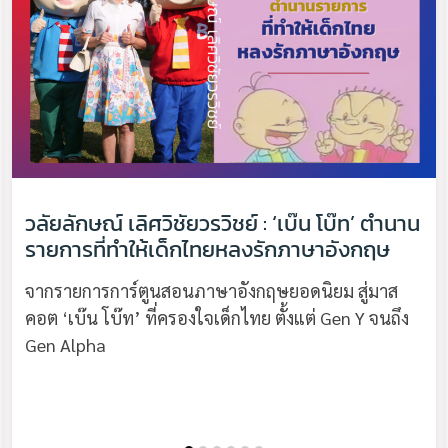
วลัยลักษณ์ เลิศวิชัยวรวิชย์ : ‘เบ๊น โบ๊ท’ ตำนาน
รายการที่ทำให้เด็กไทยหลงรักภาษาอังกฤษ
จากรายการการ์ตูนสอนภาษาอังกฤษยอดนิยม สู่มาส
คอต ‘เบ๊น โบ๊ท’ ที่ครองใจเด็กไทย ตั้งแต่ Gen Y จนถึง
Gen Alpha