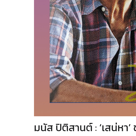
มนัส ปิติสานต์ : ‘เสน่ห