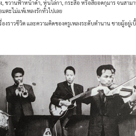
นง, ขวานฟ้าหน้าดำ, หุ่นไล่กา, กระสือ หรือสี่ยอดกุมาร จนสาม
นอมตะไม่แพ้เพลงรักทั่วไปเลย
รื่องราวชีวิต และความคิดของครูเพลงระดับตำนาน ชายผู้อยู่เบ