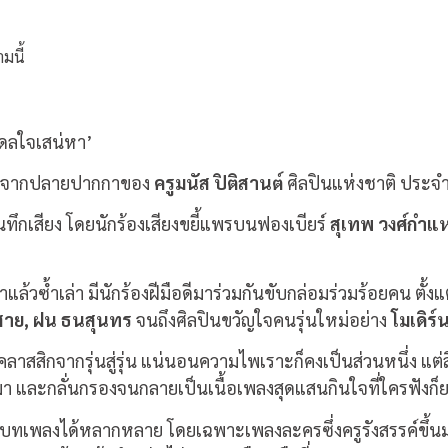
มนี้
าดลใจเสน่หา’
วลา จากปลายปากกาของ
ครูมนัส ปิติสานต์
ศิลปินแห่งชาติ ประจ
ันทึกเสียง โดยนักร้องเสียงขยี้แพรบนฟองเบียร์
สุเทพ วงศ์กำแ
แล้วซ้ำเล่า มีนักร้องฝีมือดีมาร่วมกันขับกล่อมร่วมร้อยคน ตั้งแ
วสาย, ฝน ธนสุนทร
จนถึงศิลปินขวัญใจคนรุ่นใหม่อย่าง
โมเดิร์
สสิกจากรุ่นสู่รุ่น แน่นอนความไพเราะก็คงเป็นส่วนหนึ่ง แต่สิ่
มา และกลั่นกรองจนกลายเป็นเนื้อเพลงสุดแสนกินใจที่ใครฟังก็
นรมิตบทเพลงได้หลากหลาย โดยเฉพาะเพลงละครซึ่งครูรังสรรค์ขึ้นม