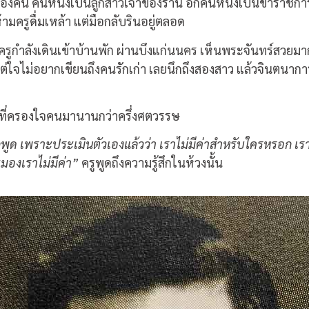
วสองคน คนหนึ่งเป็นลูกสาวเจ้าของร้าน อีกคนหนึ่งเป็นข้าราชกา
้ามครูดื่มเหล้า แต่มือกลับรินอยู่ตลอด
ี่ครูกำลังเดินเข้าบ้านพัก ผ่านบึงแก่นนคร เห็นพระจันทร์สวยม
 แต่ใจไม่อยากเขียนถึงคนรักเก่า เลยนึกถึงสองสาว แล้วจินตนาการต
ะที่ครองใจคนมานานกว่าครึ่งศตวรรษ
ากพูด เพราะประเมินตัวเองแล้วว่า เราไม่มีค่าสำหรับใครหรอก เราเ
มองเราไม่มีค่า
”
ครูพูดถึงความรู้สึกในห้วงนั้น