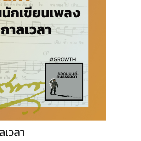
าลเวลา