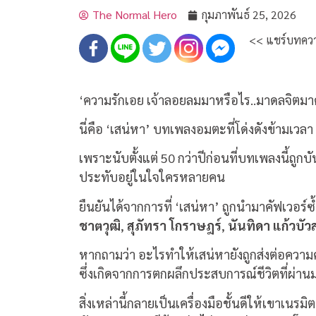
The Normal Hero
กุมภาพันธ์ 25, 2026
<< แชร์บทควา
‘ความรักเอย เจ้าลอยลมมาหรือไร..มาดลจิตม
นี่คือ ‘เสน่หา’ บทเพลงอมตะที่โด่งดังข้ามเ
เพราะนับตั้งแต่ 50 กว่าปีก่อนที่บทเพลงนี้ถูกบ
ประทับอยู่ในใจใครหลายคน
ยืนยันได้จากการที่ ‘เสน่หา’ ถูกนำมาคัฟเวอร์ซ้ำ
ชาตวุฒิ
,
สุภัทรา โกราษฎร์
,
นันทิดา แก้วบั
หากถามว่า อะไรทำให้เสน่หายังถูกส่งต่อความคลา
ซึ่งเกิดจากการตกผลึกประสบการณ์ชีวิตที่ผ่าน
สิ่งเหล่านี้กลายเป็นเครื่องมือชั้นดีให้เขาเ