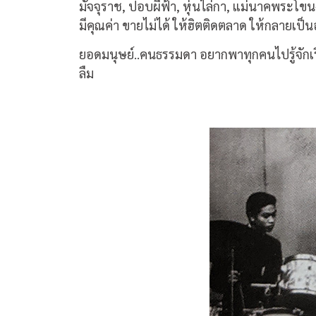
มัจจุราช, ปอบผีฟ้า, หุ่นไล่กา, แม่นาคพระโข
มีคุณค่า ขายไม่ได้ ให้ฮิตติดตลาด ให้กลายเป็
ยอดมนุษย์
..
คนธรรมดา
อยากพาทุกคนไปรู้จักเ
ลืม