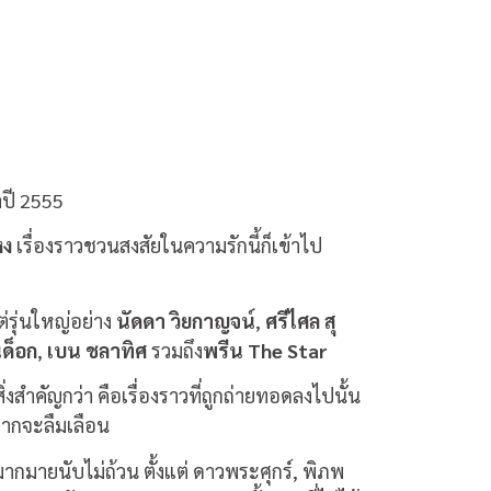
ำปี 2555
หง
เรื่องราวชวนสงสัยในความรักนี้ก็เข้าไป
ต่รุ่นใหญ่อย่าง
นัดดา วิยกาญจน์
,
ศรีไศล สุ
นด็อก
,
เบน ชลาทิศ
รวมถึง
พรีน The Star
งสำคัญกว่า คือเรื่องราวที่ถูกถ่ายทอดลงไปนั้น
ยากจะลืมเลือน
ากมายนับไม่ถ้วน ตั้งแต่ ดาวพระศุกร์, พิภพ