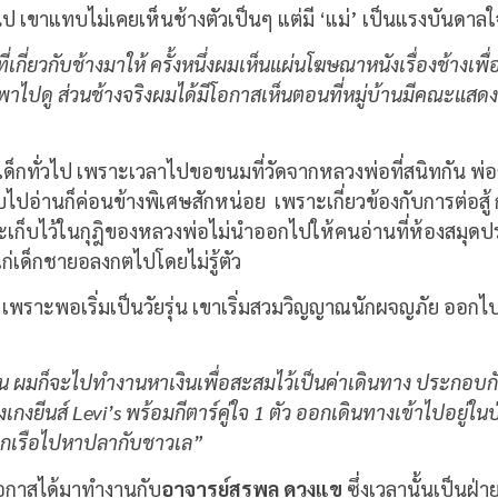
ป เขาแทบไม่เคยเห็นช้างตัวเป็นๆ แต่มี ‘แม่’ เป็นแรงบันดาลใจที
ี่เกี่ยวกับช้างมาให้ ครั้งหนึ่งผมเห็นแผ่นโฆษณาหนังเรื่องช้างเพื
พาไปดู ส่วนช้างจริงผมได้มีโอกาสเห็นตอนที่หมู่บ้านมีคณะแสดงช้
าเด็กทั่วไป เพราะเวลาไปขอขนมที่วัดจากหลวงพ่อที่สนิทกัน พ่อ
บไปอ่านก็ค่อนข้างพิเศษสักหน่อย เพราะเกี่ยวข้องกับการต่อสู้ ก
เก็บไว้ในกุฎิของหลวงพ่อไม่นำออกไปให้คนอ่านที่ห้องสมุดปร
มแก่เด็กชายอลงกตไปโดยไม่รู้ตัว
 เพราะพอเริ่มเป็นวัยรุ่น เขาเริ่มสวมวิญญาณนักผจญภัย ออกไป
ำงาน ผมก็จะไปทำงานหาเงินเพื่อสะสมไว้เป็นค่าเดินทาง ประกอบกั
กงยีนส์ Levi’s พร้อมกีตาร์คู่ใจ 1 ตัว ออกเดินทางเข้าไปอยู่ใน
อกเรือไปหาปลากับชาวเล”
ีโอกาสได้มาทำงานกับ
อาจารย์สุรพล ดวงแข
ซึ่งเวลานั้นเป็นฝ่