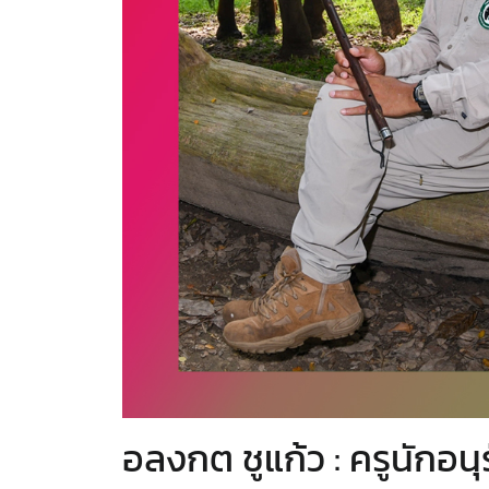
อลงกต ชูแก้ว : ครูนักอนุรัก