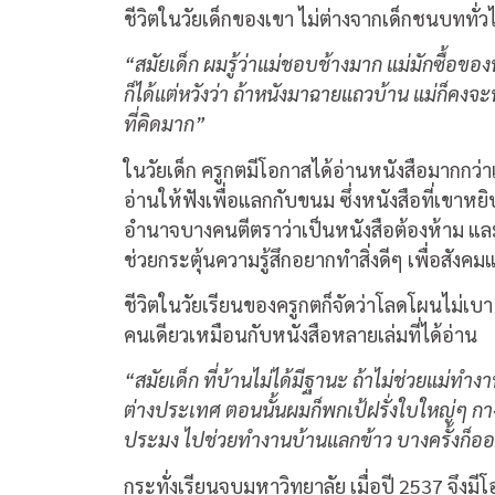
ชีวิตในวัยเด็กของเขา ไม่ต่างจากเด็กชนบททั่วไ
“สมัยเด็ก ผมรู้ว่าแม่ชอบช้างมาก แม่มักซื้อของท
ก็ได้แต่หวังว่า ถ้าหนังมาฉายแถวบ้าน แม่ก็คงจะ
ที่คิดมาก”
ในวัยเด็ก ครูกตมีโอกาสได้อ่านหนังสือมากกว่
อ่านให้ฟังเพื่อแลกกับขนม ซึ่งหนังสือที่เขาหยิ
อำนาจบางคนตีตราว่าเป็นหนังสือต้องห้าม และ
ช่วยกระตุ้นความรู้สึกอยากทำสิ่งดีๆ เพื่อสังค
ชีวิตในวัยเรียนของครูกตก็จัดว่าโลดโผนไม่เบา
คนเดียวเหมือนกับหนังสือหลายเล่มที่ได้อ่าน
“สมัยเด็ก ที่บ้านไม่ได้มีฐานะ ถ้าไม่ช่วยแม่ท
ต่างประเทศ ตอนนั้นผมก็พกเป้ฝรั่งใบใหญ่ๆ กางเ
ประมง ไปช่วยทำงานบ้านแลกข้าว บางครั้งก็อ
กระทั่งเรียนจบมหาวิทยาลัย เมื่อปี 2537 จึงม