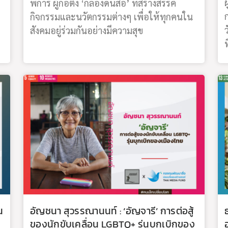
ผ
พิการ ผู้ก่อตั้ง ‘กล่องดินสอ’ ที่สร้างสรรค์
กิจกรรมและนวัตกรรมต่างๆ เพื่อให้ทุกคนใน
สังคมอยู่ร่วมกันอย่างมีความสุข
ท
น
อัญชนา สุวรรณานนท์ : ‘อัญจารี’ การต่อสู้
ของนักขับเคลื่อน LGBTQ+ รุ่นบุกเบิกของ