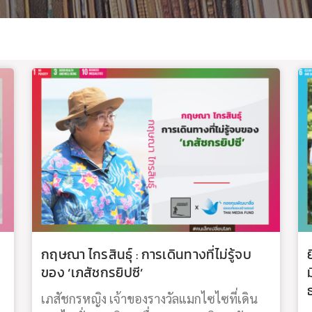
กฤษณา ไกรสินธุ์ : การเดินทางที่ไม่รู้จบ
ของ ‘เภสัชกรยิปซี’
เภสัชกรหญิง เจ้าของรางวัลแมกไซไซที่เดิน