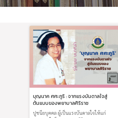
บุญนาค ศศะภูริ : จากแรงบันดาลใจสู่
ต้นแบบของพยาบาลศิริราช
ปูชนียบุคคล ผู้เป็นแรงบันดาลใจให้แก่