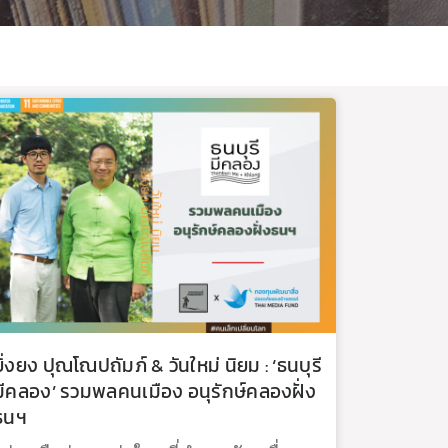
ยิ่งยง ปุณโณปถัมภ์ & วันใหม่ นิยม : ‘ธนบุรี
มีคลอง’ รวมพลคนเมือง อนุรักษ์คลองฝั่ง
ธนฯ