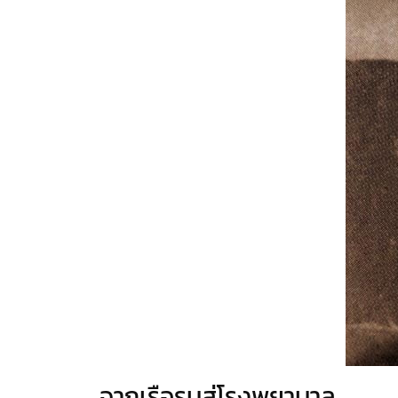
จากเรือรบสู่โรงพยาบาล