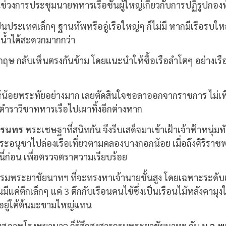
ึ้นช่วงการประชุมนายทหารเรือชั้นผู้ใหญ่เกี่ยวกับการปฏิรูปกองทั
ะเทศเล็กๆ ฐานทัพหรืออู่เรือใหญ่ๆ ก็ไม่มี หากมีเรือรบใหญ่
ม่น้ำได้สะดวกมากกว่า
ษ กลับเห็นตรงกันข้าม โดยแนะนำให้ซื้อเรือลำโตๆ อย่างเรือค
ให้น้อยพระทัยอย่างมาก เลยตัดสินใจขอลาออกจากราชการ ไม่เ
อตำราวิชาทหารเรือไปเผาทิ้งอีกต่างหาก
เรนทร
พระเชษฐาที่สนิทกัน จึงรีบเสด็จมาเข้าเฝ้าเจ้าฟ้าหนุ
ระอนุชาไปล่องเรือเที่ยวตามคลองบางกอกน้อย เมื่อถึงศิริร
่ก่อน เพื่อตรวจตราความเรียบร้อย
กรมพระยาชัยนาทฯ ที่จะทรงหาเจ้านายชั้นสูง โดยเฉพาะระดับเจ้
มีแค่ตึกเล็กๆ แค่ 3 ตึกกับเรือนคนไข้ซึ่งเป็นเรือนไม้หลังคามุ
อยู่ใต้ต้นมะขามใหญ่แทน
ภาพโรงพยาบาล ก็รู้สึกสงสารกรมพระยาชัยนาทฯ กับ
ม.จ.พู