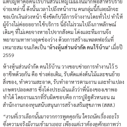
แต่ปัญหาคือคนไร้บ้านส่วนใหญ่ไม่มีเงินมากพอสำหรับราย
จ่ายเหล่านี้ ดังนั้นเวลาไปถึงหน้างาน คนกลุ่มนี้ก็เลยมักจะ
ขอเบิกเงินล่วงหน้า ซึ่งขัดกับวิถีการจ้างงานโดยทั่วไป ทำให้
ผู้จ้างไม่ค่อยอยากใช้บริการ นี่ยังไม่รวมไปถึงภาพลักษณ์
เดิมๆ ที่ไม่เคยจางหายไปจากสังคม โด่งและทีมงานจึง
พยายามหาทางอุดช่องว่าง ด้วยการสร้างแพลตฟอร์มที่
เหมาะสม จนเกิดเป็น
‘ห้างหุ้นส่วนจำกัด คนไร้บ้าน’
เมื่อปี
2559
ห้างหุ้นส่วนจำกัด คนไร้บ้าน วางขอบข่ายการทำงานไว้ 5
อาชีพด้วยกัน คือ ช่างต่อเติม, รับตัดแต่งต้นไม้และขนย้าย
สิ่งของ, ทำความสะอาด, รับทำอาหารตามงาน และทำแปลง
เกษตรปลอดสาร ซึ่งโด่งประเมินแล้วว่าพี่น้องของเขาพอ
ทำได้ โดยงานแรกที่รับผิดชอบคือ การปูอิฐตัวหนอน ณ
สำนักงานกองทุนสนับสนุนการสร้างเสริมสุขภาพ (สสส.)
“งานที่เราเลือกนั้นมาจากการพูดคุยกัน ใครถนัดเรื่องอะไร
ซึ่งความจริงมีงานเข้ามาเยอะ เพียงแต่เราต้องดูศักยภาพว่า