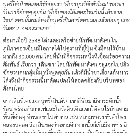
บุหรี่ใส่เป้ พอเจอก็ทักเลยว่า ‘พี่เอาบุหรี่สักตัวไหม’ พอเขา
รับเราก็ค่อยๆ คุยกัน ‘พี่เก็บของได้เยอะไหมวันนี้ เดินสาย
ไหน’ ตอนนั้นผมต้องซื้อบุหรี่เป็นคาร์ตอนเลย แล้วค่อยๆ แกะ
วันละ 2-3 ซองมาแจก”
ต่อมาเมื่อปี 2548 โด่งและเครือข่ายนักพัฒนาสังคมใน
ภูมิภาคอาเซียนมีโอกาสได้ไปดูงานที่ญี่ปุ่น ซึ่งมีคนไร้บ้าน
มากถึง 30,000 คน โดยที่นั่นมีกิจกรรมหนึ่งที่เชื่อมร้อยความ
สัมพันธ์ เรียกว่า
‘เดินชา’
โดยนักพัฒนาสังคมจะแจกใบปลิว
ชักชวนคนกลุ่มนี้มานั่งพูดคุยกัน แล้วก็มีน้ำชาเลี้ยงแก้หนาว
โด่งจึงนำกิจกรรมนี้มาดัดแปลงให้สอดคล้องกับบริบทของ
สังคมไทย
จากเดิมที่เคยแจกบุหรี่เป็นตัวๆ เขาก็หันมาถือกระติกน้ำ
ร้อน พร้อมกับกาแฟและโอวัลตินเดินแจกให้คนไร้บ้านตาม
พื้นที่ต่างๆ ที่พวกเขาไปทำงาน เช่น สนามหลวง หัวลำโพง
คลองหลอด ถือเป็นของว่างยามดึก จากนั้นก็เริ่มมีอาหาร มี
ยาสามัญประจำบ้านเพิ่มเติม และกลายเป็นต้นแบบที่ถูกนำ