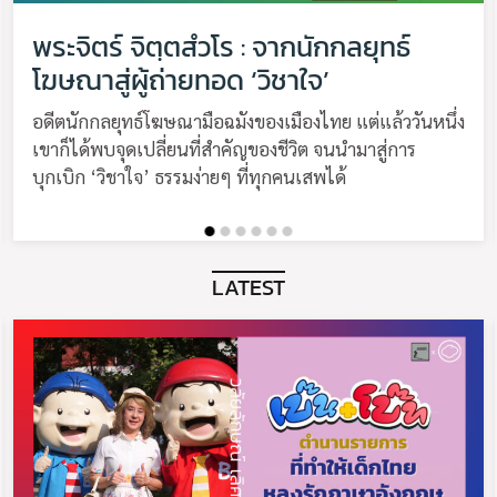
พระจิตร์ จิตฺตสํวโร : จากนักกลยุทธ์
โฆษณาสู่ผู้ถ่ายทอด ‘วิชาใจ’
อดีตนักกลยุทธ์โฆษณามือฉมังของเมืองไทย แต่แล้ววันหนึ่ง
เขาก็ได้พบจุดเปลี่ยนที่สำคัญของชีวิต จนนำมาสู่การ
บุกเบิก ‘วิชาใจ’ ธรรมง่ายๆ ที่ทุกคนเสพได้
LATEST