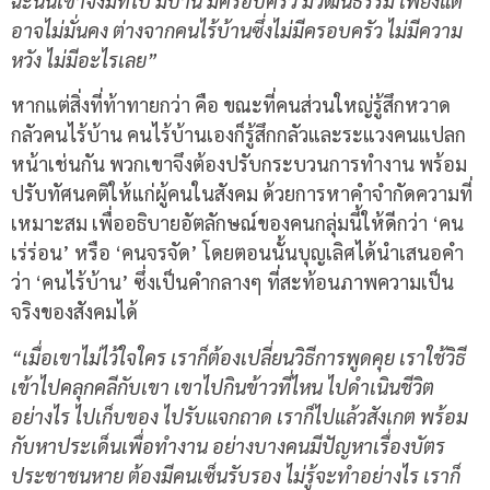
ฉะนั้นเขาจึงมีที่ไป มีบ้าน มีครอบครัว มีวัฒนธรรม เพียงแต่
อาจไม่มั่นคง ต่างจากคนไร้บ้านซึ่งไม่มีครอบครัว ไม่มีความ
หวัง ไม่มีอะไรเลย”
หากแต่สิ่งที่ท้าทายกว่า คือ ขณะที่คนส่วนใหญ่รู้สึกหวาด
กลัวคนไร้บ้าน คนไร้บ้านเองก็รู้สึกกลัวและระแวงคนแปลก
หน้าเช่นกัน พวกเขาจึงต้องปรับกระบวนการทำงาน พร้อม
ปรับทัศนคติให้แก่ผู้คนในสังคม ด้วยการหาคำจำกัดความที่
เหมาะสม เพื่ออธิบายอัตลักษณ์ของคนกลุ่มนี้ให้ดีกว่า ‘คน
เร่ร่อน’ หรือ ‘คนจรจัด’ โดยตอนนั้นบุญเลิศได้นำเสนอคำ
ว่า ‘คนไร้บ้าน’ ซึ่งเป็นคำกลางๆ ที่สะท้อนภาพความเป็น
จริงของสังคมได้
“
เมื่อเขาไม่ไว้ใจใคร เราก็ต้องเปลี่ยนวิธีการพูดคุย เราใช้วิธี
เข้าไปคลุกคลีกับเขา เขาไปกินข้าวที่ไหน ไปดำเนินชีวิต
อย่างไร ไปเก็บของ ไปรับแจกถาด เราก็ไปแล้วสังเกต พร้อม
กับหาประเด็นเพื่อทำงาน อย่างบางคนมีปัญหาเรื่องบัตร
ประชาชนหาย ต้องมีคนเซ็นรับรอง ไม่รู้จะทำอย่างไร เราก็