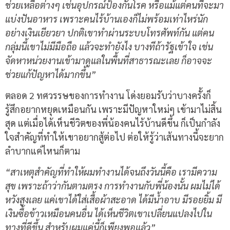
ช่วยเหลือต่างๆ เช่นอุปกรณ์ป้องกันโรค หรือแม้แต่คนที่จะมา
แบ่งปันอาหาร เพราะคนไร้บ้านเองก็ไม่พร้อมเท่าไหร่นัก
อย่างเงินเยียวยา ปกติเขาทำผ่านระบบโทรศัพท์กัน แต่คน
กลุ่มนี้เขาไม่มีมือถือ แล้วจะทำยังไง บางทีถ้ารัฐเข้าใจ เช่น
จัดหาหน่วยงานเข้ามาดูแลในพื้นที่สาธารณะเลย ก็อาจจะ
ช่วยแก้ปัญหาได้มากขึ้น”
ตลอด 2 ทศวรรษของการทำงาน โด่งยอมรับว่าบางครั้งก็
รู้สึกอยากหยุดเหมือนกัน เพราะมีปัญหาใหม่ๆ เข้ามาไม่สิ้น
สุด แต่เมื่อได้เห็นชีวิตของพี่น้องคนไร้บ้านดีขึ้น ก็เป็นกำลัง
ใจสำคัญที่ทำให้เขาอยากสู้ต่อไป ต่อให้รู้ว่าเส้นทางนี้จะยาก
ลำบากแค่ไหนก็ตาม
“สาเหตุสำคัญที่ทำให้ผมทำงานได้จนถึงวันนี้คือ เรามีความ
สุข เพราะถ้าว่ากันตามตรง การทำงานกับพี่น้องนั้น ผมไม่ได้
หวังสูงเลย แค่เขาได้ใส่เสื้อผ้าสะอาด ได้มีน้ำอาบ มีรอยยิ้ม มี
เงินซื้อข้าวเหมือนคนอื่น ได้เห็นชีวิตเขาเปลี่ยนแปลงไปใน
ทางที่ดีขึ้น สำหรับผมแค่นี้ก็เพียงพอแล้ว”