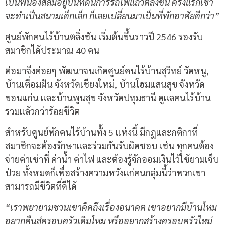
เป็นพี่น้องสลัมอยู่บนที่ดินการรถไฟแถวตลิ่งชัน ครั้งแรกเขา
จะทำเป็นสนามเด็กเล็ก ก็เลยเปลี่ยนมาเป็นที่พักอาศัยดีกว่า”
ศูนย์พักคนไร้บ้านตลิ่งชัน เริ่มต้นขึ้นราวปี 2546 รองรับ
สมาชิกได้ประมาณ 40 คน
ต่อมาจึงค่อยๆ พัฒนาจนเกิดศูนย์คนไร้บ้านสุวิทย์ วัดหนู,
บ้านเตื่อมฝัน จังหวัดเชียงใหม่, บ้านโฮมแสนสุข จังหวัด
ขอนแก่น และบ้านพูนสุข จังหวัดปทุมธานี ดูแลคนไร้บ้าน
รวมแล้วกว่าร้อยชีวิต
สำหรับศูนย์พักคนไร้บ้านทั้ง 5 แห่งนี้ มีกฎและกติกาที่
สมาชิกจะต้องรักษาและร่วมกันรับผิดชอบ เช่น ทุกคนต้อง
จ่ายค่าเช่าที่ ค่าน้ำ ค่าไฟ และต้องรู้จักออมเงินไว้ใช้ยามเจ็บ
ป่วย ทั้งหมดก็เพื่อสร้างความหวังแก่คนกลุ่มนี้ว่าพวกเขา
สามารถมีชีวิตที่ดีได้
“เราพยายามชวนเขาคิดถึงเรื่องอนาคต เขาอยากมีบ้านไหม
อยากคืนสู่ครอบครัวเดิมไหม หรืออยากสร้างครอบครัวใหม่