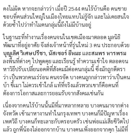
คงไม่ผิด หากจะกล่าวว่า เมื่อปี 2544 คนไร้บ้านคือ คนชาย
ขอบที่คนส่วนใหญ่ในเมืองไทยแทบไม่รู้จัก และไม่เคยสนใจ
ด้วยซ้ำไปว่าทำไมคนกลุ่มนี้ถึงไม่มีบ้านอยู่
ในฐานะที่ทำงานเรื่องคนจนในเขตเมืองมาตลอด มูลนิธิ
พัฒนาที่อยู่อาศัย จึงส่งเจ้าหน้าที่รุ่นใหม่ 3 คน ประกอบด้วย
บุญเลิศ วิเศษปรีชา
,
นัสเซอร์ ยีหมะ
และ
สมพร หารพรม
ลงพื้นที่ต่างๆ ไปพูดคุย และเรียนรู้ ทำความเข้าใจ ตลอดจน
หาวิธีปรับเปลี่ยนอคติที่สังคมมีต่อคนกลุ่มนี้ ซึ่งมักถูกตีตรา
ว่า เป็นพวกคนเร่ร่อน คนจรจัด บางคนถูกกล่าวหาว่าเป็นคน
บ้า ขี้เมา ไม่ควรเข้าใกล้ แท้ที่จริงแล้วพวกเขาก็คือคนที่
ต้องการโอกาสและการยอมรับจากสังคมเช่นกัน
เนื่องจากคนไร้บ้านนั้นมีที่มาหลากหลาย บางคนมาจากต่าง
จังหวัด เข้ามาหางานทำในกรุงเทพฯ บางคนก็มีปัญหาเรื่อง
เพศวิถี บางคนก็ทะเลาะกับครอบครัว เช่นพ่อแม่เสียชีวิตไป
แล้ว ถูกพี่น้องไล่ออกจากบ้าน บางคนเพิ่งออกจากคุก ไม่มีที่