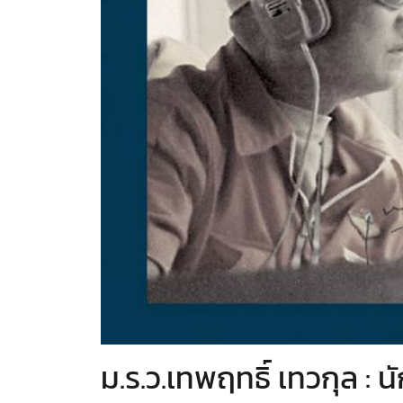
ม.ร.ว.เทพฤทธิ์ เทวกุล :