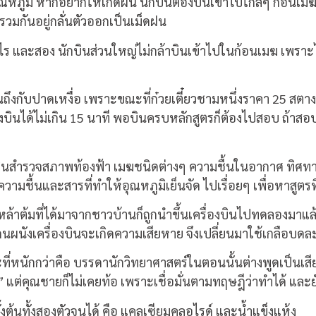
ณหภูมิ หากอยากให้เกิดฝน นักบินต้องบินเข้าไปใกล้ๆ ก้อนเมฆ
ี่รวมกันอยู่กลั่นตัวออกเป็นเม็ดฝน
ออะไร และสอง นักบินส่วนใหญ่ไม่กล้าบินเข้าไปในก้อนเมฆ เพราะไ
กับปาดเหงื่อ เพราะขณะที่ก๋วยเตี๋ยวชามหนึ่งราคา 25 สตางค์ 
ึ่งบินได้ไม่เกิน 15 นาที พอบินครบหลักสูตรก็ต้องไปสอบ ถ้าสอ
บินสำรวจสภาพท้องฟ้า เมฆชนิดต่างๆ ความชื้นในอากาศ ทิศทางลม
ามชื้นและสารที่ทำให้อุณหภูมิเย็นจัด ไปเรื่อยๆ เพื่อหาสูตรท
ือเหล้าต้มที่ได้มาจากชาวบ้านก็ถูกนำขึ้นเครื่องบินไปทดลองมาแล
อโดนผนังเครื่องบินจะเกิดความเสียหาย จึงเปลี่ยนมาใช้เกลือ
ะที่หนักกว่าคือ บรรดานักวิทยาศาสตร์ในตอนนั้นต่างพูดเป็นเสีย
ิ”
แต่คุณชายก็ไม่เคยท้อ เพราะเชื่อมั่นตามทฤษฎีว่าทำได้ แล
ต้นทั้งสองตัวจนได้ คือ แคลเซียมคลอไรด์ และน้ำแข็งแห้ง