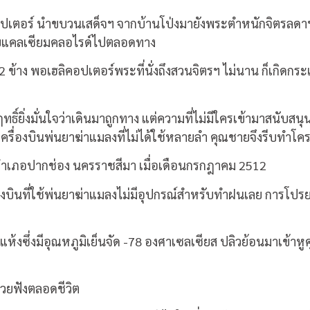
คอปเตอร์ นำขบวนเสด็จฯ จากบ้านโป่งมายังพระตำหนักจิตรลดาฯ 
ยแคลเซียมคลอไรด์ไปตลอดทาง
้าง พอเฮลิคอปเตอร์พระที่นั่งถึงสวนจิตรฯ ไม่นาน ก็เกิดกร
ยิ่งมั่นใจว่าเดินมาถูกทาง แต่ความที่ไม่มีใครเข้ามาสนับสนุน
รื่องบินพ่นยาฆ่าแมลงที่ไม่ได้ใช้หลายลำ คุณชายจึงรีบทำโค
 อำเภอปากช่อง นครราชสีมา เมื่อเดือนกรกฎาคม 2512
รื่องบินที่ใช้พ่นยาฆ่าแมลงไม่มีอุปกรณ์สำหรับทำฝนเลย การโ
ข็งแห้งซึ่งมีอุณหภูมิเย็นจัด -78 องศาเซลเซียส ปลิวย้อนมาเข้
ช่วยฟังตลอดชีวิต