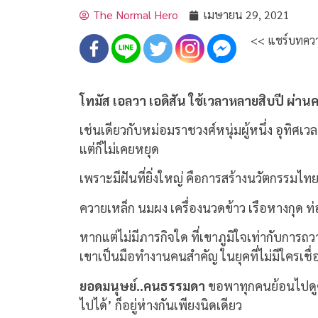
The Normal Hero
เมษายน 29, 2021
<< แชร์บทควา
โทมั
ส เอลวา เอดิสัน ใช้เวลาหลายสิบปี ผ่า
เช่นเดียวกับหม่อมราชวงศ์หนุ่มผู้หนึ่ง อุทิศเ
แต่ก็ไม่เคยหยุด
เพราะมีฝันที่ยิ่งใหญ่ คือการสร้างนวัตกรรมไ
ควายเหล็ก นมผง เครื่องนวดข้าว เรือหางกุด ท่อ
หากแต่ไม่มีภารกิจใด ที่เขาภูมิใจเท่ากับการถ
เขาเป็นมือทำงานคนสำคัญ ในยุคที่ไม่มีใครเชื่อว
ยอดมนุษย์..คนธรรมดา
ขอพาทุกคนย้อนไปดูคว
ไปได้’ ก็อยู่ห่างกันเพียงนิดเดียว