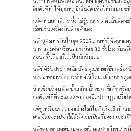
หลักการที่ค้นพบคือ ฝนเกิดจากความชื้นและอุ
อีกตัวที่ทำให้อุณหภูมิเย็นจัด เพื่อให้ก้อนเมฆท
แต่ความยากคือ หนึ่ง ไม่รู้ว่าสาร 2 ตัวนั้นคื
เรียนขับเครื่องบินด้วยตัวเอง
หลักสูตรการบินในยุค 2505 อาจทำให้หลายคนถึง
บาท แถมต้องเรียนอย่างน้อย 30 ชั่วโมง วันหน
สอบครั้งเดียวก็ได้เป็นนักบินเลย
หลังได้รับประกาศนียบัตร คุณชายก็ขับเครื่อง
ทดลองตามหลักการที่วางไว้ โดยเปลี่ยนสารดูดคว
น้ำแข็งแห้ง เกลือ น้ำเกลือ น้ำทะเล ขี้เถ้า หร
ก่อตัวได้ดีที่ทะเล แต่พอลองฉีดปรากฎว่าเมื่
แต่ดูเหมือนทดลองอย่างไรก็ไม่สำเร็จเสียที แล
ฝนเทียมจะไปทำได้ยังไง ฝนเป็นเรื่องธรรมชาต
หลังพยายามอยู่นานหลายปี คุณชายก็พบสารตั้ง