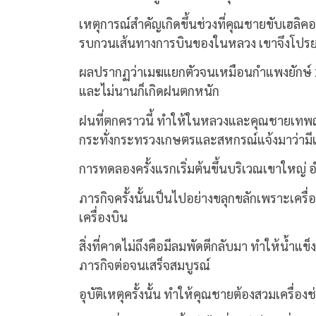
เหตุการณ์สำคัญเกิดขึ้นช่วงที่คุณชายขับเฮลิ
รบกวนเส้นทางการบินของในหลวง เขาจึงโปร
ผลปรากฏว่าเมฆแยกตัวจนเหมือนกำแพงยักษ์ 2 ข
และไม่นานก็เกิดฝนตกหนัก
ฝนที่ตกคราวนี้ ทำให้ในหลวงและคุณชายเทพฤทธิ์
กระทั่งกระทรวงเกษตรและสหกรณ์แจ้งมาว่ามีเค
การทดลองครั้งแรกเริ่มต้นขึ้นบริเวณเขาใหญ่
ภารกิจครั้งนั้นเป็นไปอย่างขลุกขลักเพราะเค
เครื่องบิน
สิ่งที่คาดไม่ถึงคือมีลมพัดตีกลับมา ทำให้น้ำแ
ภารกิจต่อจนเสร็จสมบูรณ์
อุบัติเหตุครั้งนั้น ทำให้คุณชายต้องสวมเครื่อง