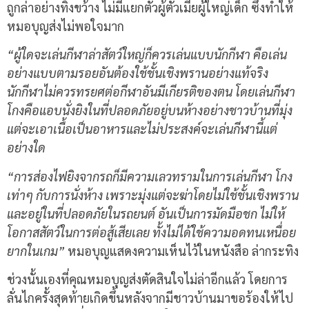
ถูกล่าอย่างทิ้งขว้าง ไม่มีแยกตัวผู้ตัวเมียผู้ใหญ่เด็ก ซึ่งทำให้
หมอบุญส่งไม่พอใจมาก
“ผู้ใดจะเล่นกีฬาล่าสัตว์ใหญ่ก็ควรเล่นแบบนักกีฬา คือเล่น
อย่างแบบตามรอยอันต้องใช้ชั้นเชิงพรานอย่างแท้จริง
นักกีฬาไม่ควรทรยศต่อกีฬาอันมีเกียรติของตน โดยเล่นกีฬา
โกงคือแอบนั่งยิงในที่ปลอดภัยอยู่บนห้างอย่างชาวบ้านที่มุ่ง
แต่จะเอาเนื้อเป็นอาหารและไม่ประสงค์จะเล่นกีฬานี้แต่
อย่างใด
“การส่องไฟยิงจากรถก็มีความเลวทรามในการเล่นกีฬา โกง
เท่าๆ กับการนั่งห้าง เพราะมุ่งแต่จะฆ่าโดยไม่ใช้ชั้นเชิงพราน
และอยู่ในที่ปลอดภัยในรถยนต์ อันเป็นการมัดมือชก ไม่ให้
โอกาสสัตว์ในการต่อสู้เสียเลย ทั้งไม่ได้ใช้ความอดทนเหนื่อย
ยากในเกม”
หมอบุญแสดงความเห็นไว้ในหนังสือ ล่ากระทิง
ช่วงนั้นเองที่คุณหมอบุญส่งตัดสินใจไม่ล่าอีกแล้ว โดยการ
ลั่นไกครั้งสุดท้ายเกิดขึ้นหลังจากมีชาวบ้านมาขอร้องให้ไป