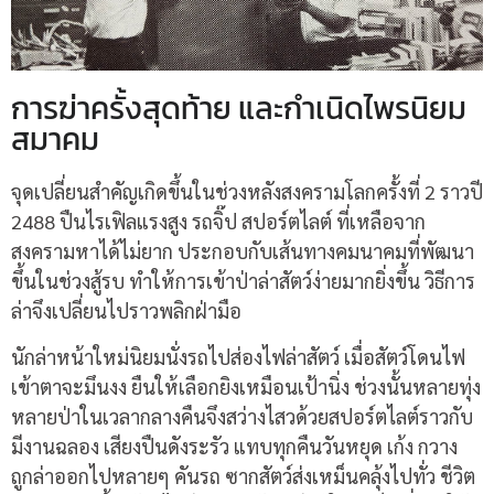
การฆ่าครั้งสุดท้าย และกำเนิดไพรนิยม
สมาคม
จุดเปลี่ยนสำคัญเกิดขึ้นในช่วงหลังสงครามโลกครั้งที่ 2 ราวปี
2488 ปืนไรเฟิลแรงสูง รถจิ๊ป สปอร์ตไลต์ ที่เหลือจาก
สงครามหาได้ไม่ยาก ประกอบกับเส้นทางคมนาคมที่พัฒนา
ขึ้นในช่วงสู้รบ ทำให้การเข้าป่าล่าสัตว์ง่ายมากยิ่งขึ้น วิธีการ
ล่าจึงเปลี่ยนไปราวพลิกฝ่ามือ
นักล่าหน้าใหม่นิยมนั่งรถไปส่องไฟล่าสัตว์ เมื่อสัตว์โดนไฟ
เข้าตาจะมึนงง ยืนให้เลือกยิงเหมือนเป้านิ่ง ช่วงนั้นหลายทุ่ง
หลายป่าในเวลากลางคืนจึงสว่างไสวด้วยสปอร์ตไลต์ราวกับ
มีงานฉลอง เสียงปืนดังระรัว แทบทุกคืนวันหยุด เก้ง กวาง
ถูกล่าออกไปหลายๆ คันรถ ซากสัตว์ส่งเหม็นคลุ้งไปทั่ว ชีวิต