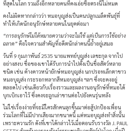
ที่สุดในโลก รวมถึงอีกหลายคนที่คงเอ่ยชื่อตรงนี้ไม่หมด
คงไม่ผิดหากกล่าวว่า หมอบุญส่งเป็นคนปลูกเมล็ดพันธุ์ที่
ทำให้เกิดนักอนุรักษ์หลายคนในยุคต่อมา
“การอนุรักษ์ไม่ได้หมายความว่าจะไม่ใช้ แต่เป็นการใช้อย่าง
ฉลาด”
คือใจความสำคัญที่อดีตนักล่าคนนี้ย้ำอยู่เสมอ
วันที่ 9 กุมภาพันธ์ 2535 นายแพทย์บุญส่ง เลขะกุล จากไป
อย่างสงบ ชื่อของเขาได้รับการนำไปตั้งเป็นชื่อสัตว์หลาย
ชนิด เช่น ค้างคาวหน้ายักษ์หมอบุญส่ง นกปรอทเล็กตาขาว
หมอบุญส่ง กระรอกหลากสีหมอบุญส่ง ฯลฯ ซึ่งจะคงอยู่
ตลอดไป เช่นเดียวกับเรื่องราวและผลงานอนุรักษ์ที่หมอได้
บุกเบิกเอาไว้ ซึ่งคงจะถูกเล่าขานต่อไปยังคนรุ่นหลัง
ไม่ใช่เรื่องง่ายที่จะมีใครสักคนลุกขึ้นมาต่อสู้ปกป้องเพื่อน
ร่วมโลกที่ไม่มีปากเสียงมากขนาดนี้ แต่หมอบุญส่งทำสิ่งนั้น
เพราะความรัก ดังที่เขาได้กล่าวไว้เมื่อตอนรับรางวัล J. PAUL
GETTY สำหรับการอนุรักษ์ธรรมชาติและสัตว์ป่าโลก เมื่อปี