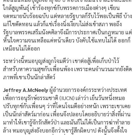
ใกล้สูญพันธุ์ เข้าร้องทุกข์กับพรรคการเมืองต่างๆ เขียน
จดหมายนับร้อยฉบับ แต่หลายรัฐบาลก็รับไว้พอเป็นพิธี บ้าง
แก้ไขตัดทอน แล้วก็แช่เรื่องนิ่งเงียบไม่ส่งเข้าสภา พอถึง
รัฐบาลพรรคเสรีมนังคศิลาจึงมีการประกาศเป็นกฎหมาย แต่
หั่นใจความจนเหลือแค่หน้าเดียว บังคับใช้แทบไม่ได้ ออกก็
เหมือนไม่ได้ออก
ระหว่างนี้หมอบุญส่งถูกโจมตีว่า เขาต่อสู้เพื่อเก็บป่าไว้
สำหรับหาความสุขกับเพื่อนพ้อง เพราะคนจำนวนมากยังติด
ภาพที่เขาเป็นนักล่าสัตว์
Jeffrey A.McNeely
ผู้อำนวยการองค์กรระหว่างประเทศ
เพื่อการอนุรักษ์ธรรมชาติ (IUCN) เล่าว่า เย็นวันหนึ่งหมอ
ปรับทุกข์กับเพื่อนๆ ว่าที่โดนโจมตีอย่างหนัก เพราะเขาเคย
เป็นนักล่าสัตว์มาก่อน เพื่อนจึงปลอบโดยอธิบายว่าสิ่งที่ผ่าน
มาทำให้เขารู้จักรักสัตว์ป่า และมันก็ไม่ได้เป็นการฆ่าทำลาย
ล้าง หมอบุญส่งยังบอกอีกว่าเขารู้สึกผิดบาป ดังนั้นจึงตั้งใจ