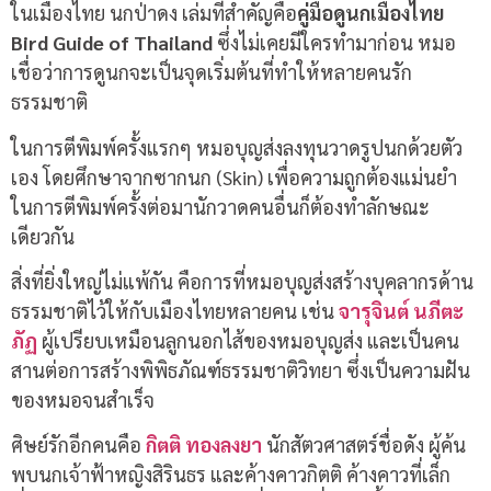
ในเมืองไทย นกป่าดง เล่มที่สำคัญคือ
คู่มือดูนกเมืองไทย
Bird Guide of Thailand
ซึ่งไม่เคยมีใครทำมาก่อน หมอ
เชื่อว่าการดูนกจะเป็นจุดเริ่มต้นที่ทำให้หลายคนรัก
ธรรมชาติ
ในการตีพิมพ์ครั้งแรกๆ หมอบุญส่งลงทุนวาดรูปนกด้วยตัว
เอง โดยศึกษาจากซากนก (Skin) เพื่อความถูกต้องแม่นยำ
ในการตีพิมพ์ครั้งต่อมานักวาดคนอื่นก็ต้องทำลักษณะ
เดียวกัน
สิ่งที่ยิ่งใหญ่ไม่แพ้กัน คือการที่หมอบุญส่งสร้างบุคลากรด้าน
ธรรมชาติไว้ให้กับเมืองไทยหลายคน เช่น
จารุจินต์ นภีตะ
ภัฏ
ผู้เปรียบเหมือนลูกนอกไส้ของหมอบุญส่ง และเป็นคน
สานต่อการสร้างพิพิธภัณฑ์ธรรมชาติวิทยา ซึ่งเป็นความฝัน
ของหมอจนสำเร็จ
ศิษย์รักอีกคนคือ
กิตติ ทองลงยา
นักสัตวศาสตร์ชื่อดัง ผู้ค้น
พบนกเจ้าฟ้าหญิงสิรินธร และค้างคาวกิตติ ค้างคาวที่เล็ก