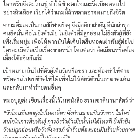
ไหวพริบจึงตะโกนขู่ ทำให้ช้างตกใจและวิ่งเบี่ยงหลบไป
อย่างฉิวเฉียด เรียกได้ว่าเกมนี้ถ้าพลาดอาจหมายถึงชีวิต
ความที่มองเป็นเกมส์กีฬาจริงๆ จึงมีกติกาสำคัญที่นักล่าทุก
คนยึดมั่น คือไม่ยิงตัวเมีย ไม่ยิงตัวที่มีลูกอ่อน ไม่ยิงตัวผู้ที่ยัง
เพิ่งเริ่มหนุ่ม เพื่อให้พวกมันได้เติบโตสืบทอดเผ่าพันธุ์ต่อไป
ใครละเมิดถือเป็นเรื่องขายหน้า โดนต่อว่า ล้อเลียนหรือต้อง
เลี้ยงโต๊ะจีนกันก็มี
เป้าหมายเน้นไปที่ตัวผู้เต็มวัยหรือชรา และต้องฆ่าให้ตาย
หรือตามไปจบชีวิตให้ได้ เพื่อไม่ให้สัตว์ตัวนั้นอาฆาตแค้น
และกลับมาทำร้ายคนอื่นๆ
หมอบุญส่ง เขียนเรื่องนี้ไว้ในหนังสือ ธรรมชาตินานาสัตว์ ว่า
“วัวโทนที่แยกฝูงไปโดดเดี่ยว ซึ่งส่วนมากเป็นวัวชรา ไม่ใคร่
สนใจในการสืบพันธุ์ การยิงวัวตัวเมียนั้นไม่ได้โทรฟี ยิ่งถ้ายิง
วัวแม่ลูกอ่อนหรือวัวตั้งครรภ์ ซ้ำร้ายต้องนอนฝันร้ายด้วยภาพ
อันแสนเศร้าเช่นนี้ไปอีกแรมปี”