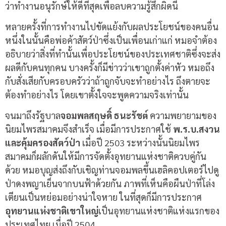
ว่าทำงานอนุรักษ์ให้ดีที่สุดเพื่อลบความรู้สึกผิดนี้
หลายครั้งที่การทำงานไปขัดแย้งกับผลประโยชน์ของคนอื่น
หนึ่งในนั้นคือพ่อค้าสัตว์ป่าซึ่งเป็นเพื่อนเก่าแก่ หมอจำต้อง
อธิบายว่าสิ่งที่ทำนั้นเพื่อประโยชน์ของประเทศชาติซึ่งจะส่ง
ผลดีกับคนทุกคน บางครั้งก็มีข่าวว่าเขาถูกตั้งค่าหัว หมอถึง
กับสั่งเสียกับครอบครัวว่าถ้าถูกจับจะทำอย่างไร ถึงตายจะ
ต้องทำอย่างไร โดยเขาตั้งใจจะพูดความจริงเท่านั้น
จนมาถึงรัฐบาล
จอมพลสฤษดิ์ ธนะรัชต์
ความพยายามของ
นิยมไพรสมาคมจึงสำเร็จ เมื่อมีการประกาศใช้
พ.ร.บ.สงวน
และคุ้มครองสัตว์ป่า
เมื่อปี 2503 ระหว่างนั้นนิยมไพร
สมาคมก็ผลักดันให้มีการจัดตั้งอุทยานแห่งชาติควบคู่กัน
ด้วย หมอบุญส่งถึงกับเชิญท่านจอมพลขึ้นเฮลิคอปเตอร์ไปดู
ป่าดงพญาเย็นจากบนฟ้าด้วยกัน ภาพที่เห็นคือผืนป่าที่โล่ง
เตียนเป็นหย่อมอย่างน่าใจหาย ในที่สุดก็มีการประกาศ
อุทยานแห่งชาติเขาใหญ่
เป็นอุทยานแห่งชาติแห่งแรกของ
ประเทศไทย เมื่อปี 2504