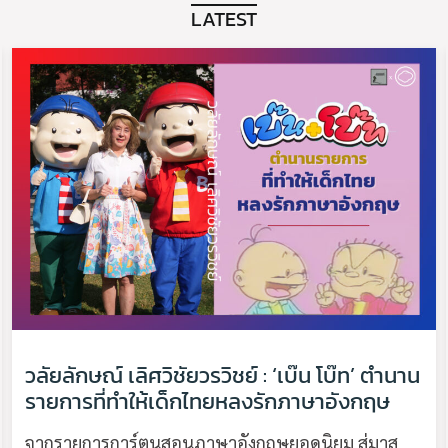
LATEST
วลัยลักษณ์ เลิศวิชัยวรวิชย์ : ‘เบ๊น โบ๊ท’ ตำนาน
รายการที่ทำให้เด็กไทยหลงรักภาษาอังกฤษ
จากรายการการ์ตูนสอนภาษาอังกฤษยอดนิยม สู่มาส