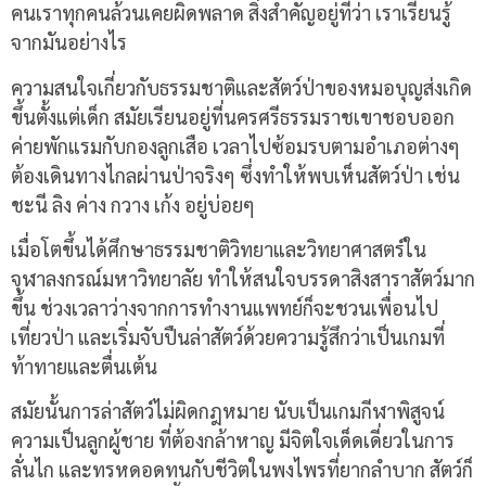
คนเราทุกคนล้วนเคยผิดพลาด สิ่งสำคัญอยู่ที่ว่า เราเรียนรู้
จากมันอย่างไร
ความสนใจเกี่ยวกับธรรมชาติและสัตว์ป่าของหมอบุญส่งเกิด
ขึ้นตั้งแต่เด็ก สมัยเรียนอยู่ที่นครศรีธรรมราชเขาชอบออก
ค่ายพักแรมกับกองลูกเสือ เวลาไปซ้อมรบตามอำเภอต่างๆ
ต้องเดินทางไกลผ่านป่าจริงๆ ซึ่งทำให้พบเห็นสัตว์ป่า เช่น
ชะนี ลิง ค่าง กวาง เก้ง อยู่บ่อยๆ
เมื่อโตขึ้นได้ศึกษาธรรมชาติวิทยาและวิทยาศาสตร์ใน
จุฬาลงกรณ์มหาวิทยาลัย ทำให้สนใจบรรดาสิงสาราสัตว์มาก
ขึ้น ช่วงเวลาว่างจากการทำงานแพทย์ก็จะชวนเพื่อนไป
เที่ยวป่า และเริ่มจับปืนล่าสัตว์ด้วยความรู้สึกว่าเป็นเกมที่
ท้าทายและตื่นเต้น
สมัยนั้นการล่าสัตว์ไม่ผิดกฎหมาย นับเป็นเกมกีฬาพิสูจน์
ความเป็นลูกผู้ชาย ที่ต้องกล้าหาญ มีจิตใจเด็ดเดี่ยวในการ
ลั่นไก และทรหดอดทนกับชีวิตในพงไพรที่ยากลำบาก สัตว์ก็