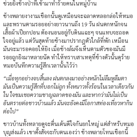
ช่วยยิงช้างป่าที่เข้ามาทำร้ายคนในหมู่บ้าน
ช้างพลายงางามเชือกนั้นดูเหมือนจะฉลาดหลอกล่อให้หมอ
และพรานตามรอยอย่างยาวนานถึง 19 วัน ฝนตกหนักจน
เสื้อผ้าเปียกปอน ต้องนอนอยู่กับดินแฉะๆ จนแทบจะถอด
ใจอยู่แล้ว แต่วันสุดท้ายช้างมาปรากฎตัวใกล้ที่พัก เหมือน
มันจะมารอคอยให้ยิง เมื่อช้างล้มจึงเห็นตามตัวของมันมี
รอยถูกยิงมาหลายนัด ทำให้ทราบสาเหตุที่ช้างตัวนั้นดุร้าย
หมอบันทึกความรู้สึกเวลานั้นไว้ว่า
“เมื่อทุกอย่างจบสิ้นลง ฝนตกลงมาอย่างหนักไม่ลืมหูลืมตา
มันเป็นความรู้สึกที่บอกไม่ถูก ทั้งหนาวทั้งร้อนในเวลาเดียวกัน
ใน ใจชมเชยความชาญฉลาดของมัน และหากว่ามันไม่เป็น
อันตรายต่อชาวบ้านแล้ว มันจะยังคงมีโอกาสท่องเที่ยวหากิน
ต่อไป”
ชาวบ้านทั้งหลายดูจะตื่นเต้นดีใจกันยกใหญ่ แต่สำหรับหมอ
บุญส่งแล้ว เขาตั้งสัจจะกับตนเองว่า ช้างพลายโทนเชือกนี้