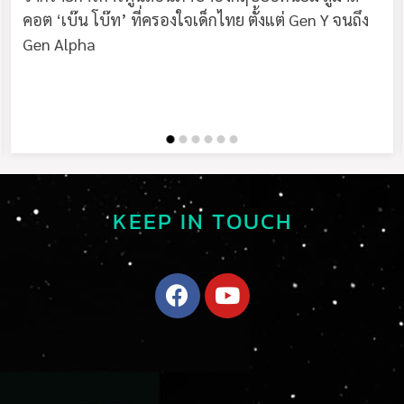
คอต ‘เบ๊น โบ๊ท’ ที่ครองใจเด็กไทย ตั้งแต่ Gen Y จนถึง
Gen Alpha
KEEP IN TOUCH