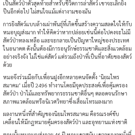
เป็นสัตว์ป่าตัวสุดท้ายสำหรับชีวิตการล่าสัตว์ เขาจะเลิกยิง
ปืนอีกต่อไป ไม่สนใจแม้แต่งางามของมัน
การยิงสัตว์แบบล้างเผ่าพันธุ์ที่เกิดขึ้นสร้างความสลดใจให้กับ
หมอบุญส่งมาก ทำให้คิดว่าหากปล่อยเช่นนี้ต่อไปคงจะไม่มี
สัตว์ป่าหลงเหลือ และจะกลายเป็นปัญหาใหญ่ของประเทศ
ในอนาคต ดังนั้นต้องมีการอนุรักษ์ธรรมชาติและสิ่งแวดล้อม
อย่างจริงจัง ไม่ใช่แค่สัตว์ แต่รวมถึงป่าที่เป็นที่อาศัยของสัตว์
ด้วย
หมอจึงร่วมมือกับเพื่อนฝูงอีกหลายคนจัดตั้ง ‘นิยมไพร
สมาคม’ เมื่อปี 2496 ทำงานโดยมีจุดประสงค์เพื่อคุ้มครอง
สัตว์ป่า ป่าไม้และทรัพยากรธรรมชาติอื่นๆ ตลอดจนรักษา
สภาพแวดล้อมหรือนิเวศวิทยาซึ่งเสื่อมโทรมลงมาก
ผลงานหนึ่งที่สำคัญของนิยมไพรสมาคม คือรณรงค์ขับ
เคลื่อนให้มีกฎหมายคุ้มครองสัตว์ป่า และอุทยานแห่งชาติ
ตอนนั้นหมอบุญส่งอายุ 46 ปี หอบเขาสมัน เขาละองละมั่งที่