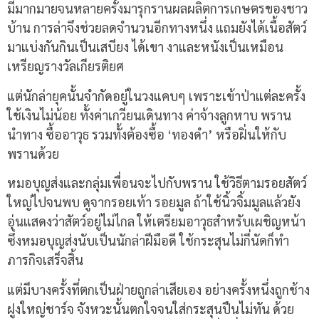
มีมากมายจนหลายครั้งมารุกรานผลผลิตการเกษตรของชาว
บ้าน การล่าจึงช่วยลดจำนวนอีกทางหนึ่ง แถมยังได้เนื้อสัตว์
มาแบ่งกันกินเป็นเสบียง ได้เขา งาและหนังเป็นเหมือน
เหรียญรางวัลเกียรติยศ
แต่นักล่ายุคนั้นจำกัดอยู่ในวงแคบๆ เพราะเข้าป่าแต่ละครั้ง
ใช้เงินไม่น้อย ทั้งค่าเกวียนเดินทาง ค่าจ้างลูกหาบ พราน
นำทาง ซื้ออาวุธ รวมทั้งต้องซื้อ ‘ทองดำ’ หรือฝิ่นให้กับ
พรานด้วย
หมอบุญส่งและกลุ่มเพื่อนจะไปกับพราน ใช้วิธีตามรอยสัตว์
ใหญ่ไปจนพบ ดูจากรอยเท้า รอยมูล ถ้าใช้นิ้วจิ้มมูลแล้วยัง
อุ่นแสดงว่าสัตว์อยู่ไม่ไกล ให้เตรียมอาวุธสำหรับเผชิญหน้า
ซึ่งหมอบุญส่งนับเป็นนักล่าฝีมือดี ใช้กระสุนไม่กี่นัดก็ทำ
ภารกิจเสร็จสิ้น
แต่มีบางครั้งที่ตกเป็นฝ่ายถูกล่าเสียเอง อย่างครั้งหนึ่งถูกช้าง
ฝูงใหญ่ชาร์จ จังหวะนั้นตกใจจนใส่กระสุนปืนไม่ทัน ด้วย